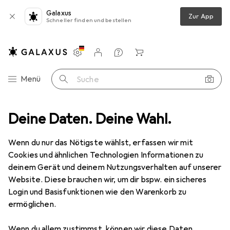
Galaxus
Zur App
Schneller finden und bestellen
Einstellungen
Kundenkonto
Vergleichslisten
Merklisten
Warenkorb
Navigation nach Kategorien
Menü
Suche
ilpflege
Deine Daten. Deine Wahl.
Schuhpflegemittel
Saphir Beaute du Cuir Luxuscreme
Wenn du nur das Nötigste wählst, erfassen wir mit
Cookies und ähnlichen Technologien Informationen zu
3 Bilder
deinem Gerät und deinem Nutzungsverhalten auf unserer
Website. Diese brauchen wir, um dir bspw. ein sicheres
EUR
13,03
EUR
260,60
/
1l
Login und Basisfunktionen wie den Warenkorb zu
Saphir Beaute du Cuir
Luxuscreme
ermöglichen.
50 ml
Wenn du allem zustimmst, können wir diese Daten