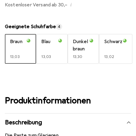
i
Kostenloser Versand ab 30,–
Geeignete Schuhfarbe
4
Braun
Blau
Dunkel
Schwarz
braun
EUR
13,03
EUR
13,03
EUR
13,30
EUR
13,02
Produktinformationen
Beschreibung
Die Paste zum Glacieren.