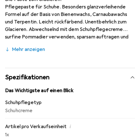
Pflegepaste für Schuhe. Besonders glanzverleihende
Formel auf der Basis von Bienenwachs, Carnaubawachs
und Terpentin. Leicht rückfärbend. Unentbehrlich zum
Glacieren. Abwechselnd mit dem Schuhpflegecreme
surfine Pommadier verwenden, sparsam auftragen und
nicht nur diese Formel verwenden, da sie sehr reich an
Mehr anzeigen
Wachsen ist, die auf die Dauer das Leder verstopfen und
verhärten können, was dann zu Rissen vor allem entlang
der Falten führen kann.
Spezifikationen
Das Wichtigste auf einen Blick
Schuhpflegetyp
Schuhcreme
i
Artikel pro Verkaufseinheit
1x