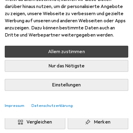
Preis in EUR inkl. MwSt.
darüber hinaus nutzen, um dir personalisierte Angebote
zu zeigen, unsere Webseite zu verbessern und gezielte
Marke
Bewertungen
Werbung auf unseren und anderen Webseiten oder Apps
Mehr von Saphir Beaute
42
anzuzeigen. Dazu können bestimmte Daten auch an
du Cuir
Dritte und Werbepartner weitergegeben werden.
Allem zustimmen
Zwischen Do, 13.8. und Mo, 17.8. geliefert
Mehr als 10 Stück an Lager beim Drittanbieter
Nur das Nötigste
Lieferort angeben für genaue Lieferzeit
i
Angebot von
Einstellungen
StockNet Connect
FR
In den Warenkorb
Impressum
Datenschutzerklärung
Vergleichen
Merken