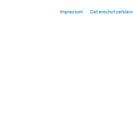
Reisezubehör
Impressum
Datenschutzerklär
Schlafmaske
Tasche