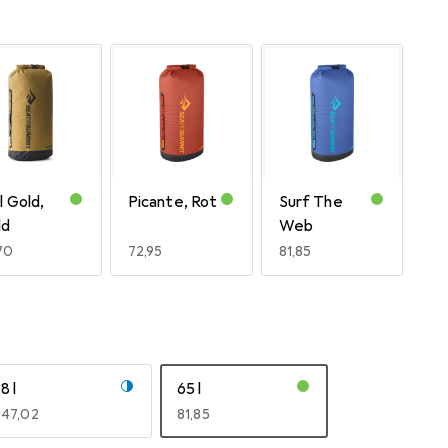
l Gold,
Picante, Rot
Surf The
ld
Web
R
70
EUR
72,95
EUR
81,85
8 l
65 l
EUR
47,02
EUR
81,85