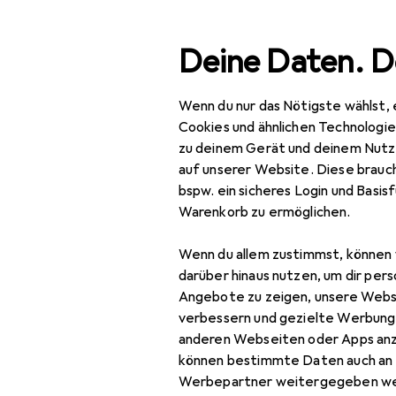
Suche
Deine Daten. D
Wenn du nur das Nötigste wählst, 
Navigation nach Kategorien
Gesamtsortiment
Haus
Gesamtsortiment
Cookies und ähnlichen Technologi
zu deinem Gerät und deinem Nutz
Haushalt
auf unserer Website. Diese brauch
bspw. ein sicheres Login und Basis
Reisegepäck +
Warenkorb zu ermöglichen.
Zubehör
Koffer
Wenn du allem zustimmst, können 
darüber hinaus nutzen, um dir pers
Necessaire
Angebote zu zeigen, unsere Webs
verbessern und gezielte Werbung
Packsack
anderen Webseiten oder Apps an
können bestimmte Daten auch an 
Reisehandtuch
Werbepartner weitergegeben we