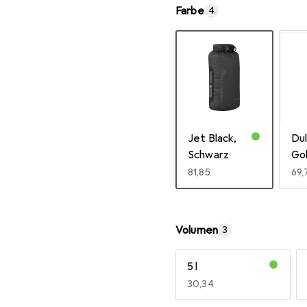
Farbe
4
Jet Black,
Dul
Schwarz
Go
EUR
81,85
EU
69,
Mehr anzeigen
Volumen
3
5 l
EUR
30,34