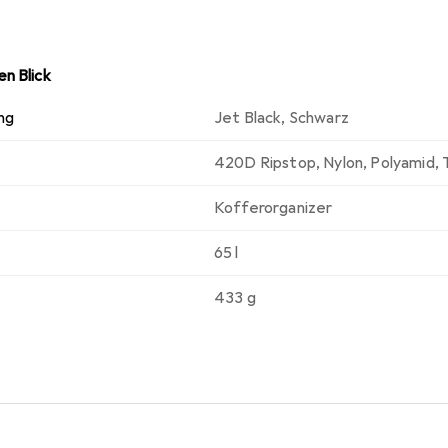
n Blick
ng
Jet Black
,
Schwarz
420D Ripstop
,
Nylon
,
Polyamid
,
Kofferorganizer
65 l
433 g