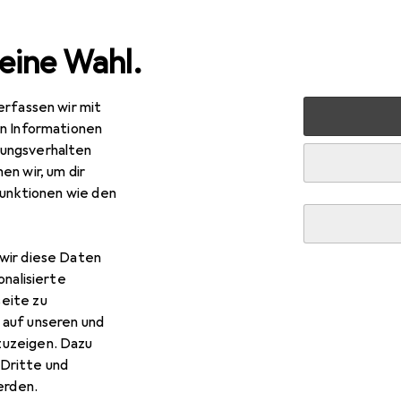
eine Wahl.
erfassen wir mit
halt
Reisegepäck + Zubehör
Packsack
Sea To Summi
en Informationen
ungsverhalten
en wir, um dir
funktionen wie den
wir diese Daten
onalisierte
eite zu
 auf unseren und
zuzeigen. Dazu
Dritte und
rden.