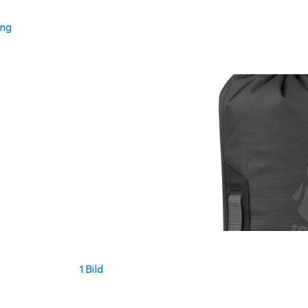
ung
1 Bild