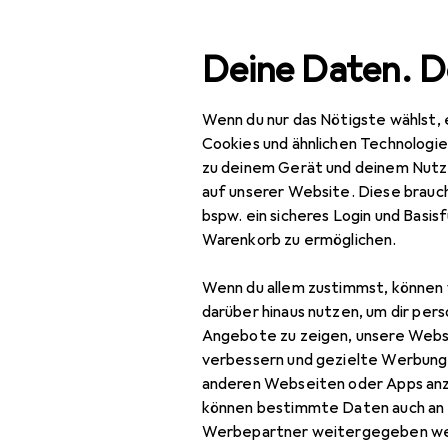
Suche
Deine Daten. D
Wenn du nur das Nötigste wählst, 
Navigation nach Kategorien
Gesamtsortiment
Haus
Gesamtsortiment
Cookies und ähnlichen Technologi
zu deinem Gerät und deinem Nutz
Haushalt
auf unserer Website. Diese brauch
bspw. ein sicheres Login und Basis
Reisegepäck +
Warenkorb zu ermöglichen.
Zubehör
Koffer
Wenn du allem zustimmst, können 
darüber hinaus nutzen, um dir pers
Necessaire
Angebote zu zeigen, unsere Webs
verbessern und gezielte Werbung
Packsack
anderen Webseiten oder Apps an
können bestimmte Daten auch an 
Reisehandtuch
Werbepartner weitergegeben we