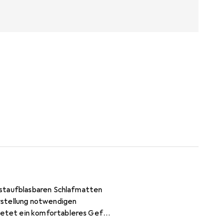
bstaufblasbaren Schlafmatten
rstellung notwendigen
etet ein komfortableres Gefühl