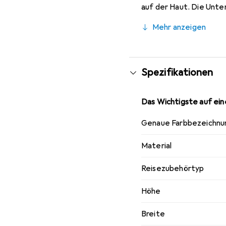
auf der Haut. Die Unte
Das Foam Core Pillow 
Mehr anzeigen
standardmässig in jeder
während der Nacht ver
werden. Die weiche und
Anwendungen. Das Reise
Spezifikationen
perfekte Reisebegleite
Das Wichtigste auf eine
Genaue Farbbezeichnu
Material
Reisezubehörtyp
Höhe
Breite