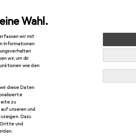
eine Wahl.
erfassen wir mit
halt
Reisegepäck + Zubehör
Reisezubehör
Sea To 
en Informationen
ungsverhalten
en wir, um dir
funktionen wie den
wir diese Daten
onalisierte
eite zu
 auf unseren und
zuzeigen. Dazu
Dritte und
rden.