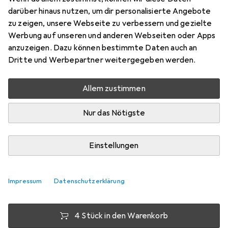
darüber hinaus nutzen, um dir personalisierte Angebote
20x, 35 l
zu zeigen, unsere Webseite zu verbessern und gezielte
Preis in EUR inkl. MwSt.
Werbung auf unseren und anderen Webseiten oder Apps
anzuzeigen. Dazu können bestimmte Daten auch an
Marke
Bewertungen
Dritte und Werbepartner weitergegeben werden.
Mehr von Secolan
21
Allem zustimmen
Di, 11.8. geliefert
Nur das Nötigste
Mehr als 10 Stück an Lager beim Lieferanten
Lieferort angeben für genaue Lieferzeit
Einstellungen
1 Stück
2 Stück
3 Stück
4 Stück
EUR
6,50
EUR
5,60
EUR
5,19
pro Stück
EUR
4,74
pro Stück
pro Stück
pro Stück
Impressum
Datenschutzerklärung
−
20
%
−
14
%
−
27
%
4 Stück in den Warenkorb