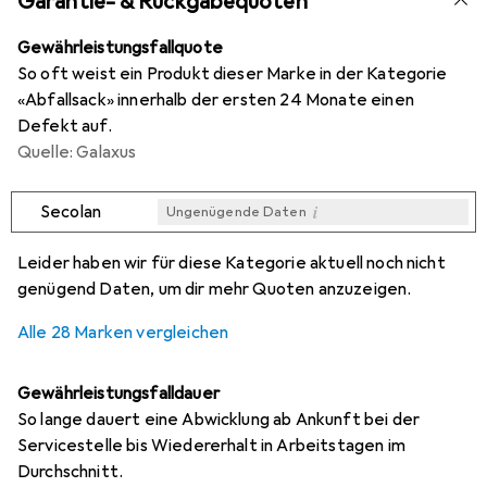
Garantie- & Rückgabequoten
Gewährleistungsfallquote
So oft weist ein Produkt dieser Marke in der Kategorie
«Abfallsack» innerhalb der ersten 24 Monate einen
Defekt auf.
Quelle: Galaxus
i
Secolan
Ungenügende Daten
i
i
i
i
Ungenügende Daten
Ungenügende Daten
Ungenügende Daten
Ungenügende Daten
Leider haben wir für diese Kategorie aktuell noch nicht
genügend Daten, um dir mehr Quoten anzuzeigen.
Alle 28 Marken vergleichen
Gewährleistungsfalldauer
So lange dauert eine Abwicklung ab Ankunft bei der
Servicestelle bis Wiedererhalt in Arbeitstagen im
Durchschnitt.