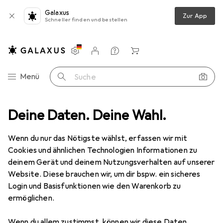
Galaxus
Zur App
Schneller finden und bestellen
Einstellungen
Kundenkonto
Vergleichslisten
Merklisten
Warenkorb
Navigation nach Kategorien
Menü
Suche
Deine Daten. Deine Wahl.
Entsorgen + Reinigen
Abfallsack
Secolan Mülleimerbeutel
Wenn du nur das Nötigste wählst, erfassen wir mit
Cookies und ähnlichen Technologien Informationen zu
8 Bilder
deinem Gerät und deinem Nutzungsverhalten auf unserer
Website. Diese brauchen wir, um dir bspw. ein sicheres
MENGENRABATT
Login und Basisfunktionen wie den Warenkorb zu
ermöglichen.
EUR
4,74
Spare
EUR
7,04
Secolan
Mülleimerbeutel
Wenn du allem zustimmst, können wir diese Daten