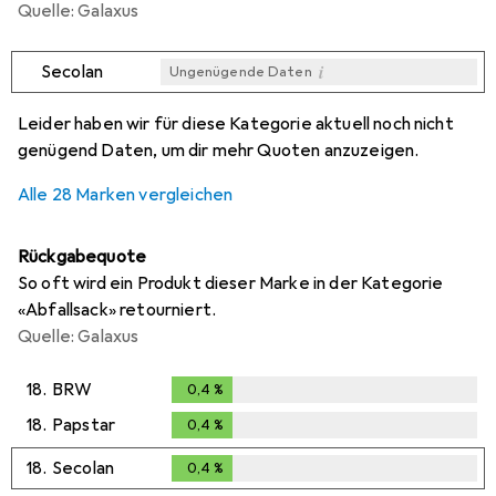
Quelle: Galaxus
i
Secolan
Ungenügende Daten
i
i
i
i
Ungenügende Daten
Ungenügende Daten
Ungenügende Daten
Ungenügende Daten
Leider haben wir für diese Kategorie aktuell noch nicht
genügend Daten, um dir mehr Quoten anzuzeigen.
Alle 28 Marken vergleichen
Rückgabequote
So oft wird ein Produkt dieser Marke in der Kategorie
«Abfallsack» retourniert.
Quelle: Galaxus
18.
BRW
0,4
%
0,4
%
18.
Papstar
0,4
%
0,4
%
18.
Secolan
0,4
%
0,4
%