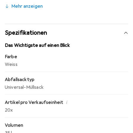
sich grundwasserneutral. Bei der Herstellung entsteht
Mehr anzeigen
rund 55% weniger klimaschädliches CO2 gegenüber dem
Einsatz von Neumaterial. -Farbe: weiss -
Fassungsvermögen: 35 l (54,5x62 cm) -Inhalt pro Rolle: 20
Stück.
Spezifikationen
Das Wichtigste auf einen Blick
Farbe
Weiss
Abfallsacktyp
Universal-Müllsack
i
Artikel pro Verkaufseinheit
20x
Volumen