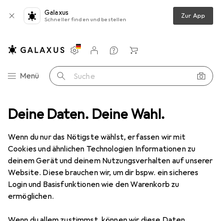
Galaxus
Zur App
Schneller finden und bestellen
Einstellungen
Kundenkonto
Vergleichslisten
Merklisten
Warenkorb
Navigation nach Kategorien
Menü
Suche
nt
Deine Daten. Deine Wahl.
Haushalt
Sohlen
Sidas 3 Feet Outdoor Low Einlegesohle
Wenn du nur das Nötigste wählst, erfassen wir mit
Cookies und ähnlichen Technologien Informationen zu
7 Bilder
deinem Gerät und deinem Nutzungsverhalten auf unserer
Website. Diese brauchen wir, um dir bspw. ein sicheres
EUR
41,81
Login und Basisfunktionen wie den Warenkorb zu
Sidas
3 Feet Outdoor Low
ermöglichen.
Einlegesohle
Wenn du allem zustimmst, können wir diese Daten