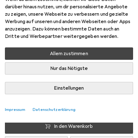
Preis in EUR inkl. MwSt.
darüber hinaus nutzen, um dir personalisierte Angebote
zu zeigen, unsere Webseite zu verbessern und gezielte
EUR
3,58
sparen
Werbung auf unseren und anderen Webseiten oder Apps
Angebot für
EUR
38,23
anzuzeigen. Dazu können bestimmte Daten auch an
Dritte und Werbepartner weitergegeben werden.
Marke
Bewertungen
Mehr von Sidas
2
Allem zustimmen
Nur das Nötigste
Zwischen Di, 11.8. und Mi, 12.8. geliefert
5 Stück an Lager beim Drittanbieter
Einstellungen
Lieferort angeben für genaue Lieferzeit
i
Angebot von
Impressum
Bergzeit
DE
Datenschutzerklärung
In den Warenkorb