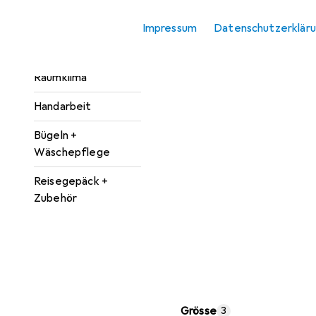
Reinigungsgeräte
Impressum
Datenschutzerklär
Reinigungsmittel +
Reinigungsutensilien
Raumklima
Handarbeit
Bügeln +
Wäschepflege
Reisegepäck +
Zubehör
Grösse
3