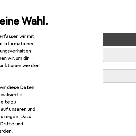
eine Wahl.
erfassen wir mit
halt
Sohlen
Sidas 3Feet
en Informationen
ungsverhalten
en wir, um dir
funktionen wie den
wir diese Daten
onalisierte
eite zu
 auf unseren und
zuzeigen. Dazu
Dritte und
rden.