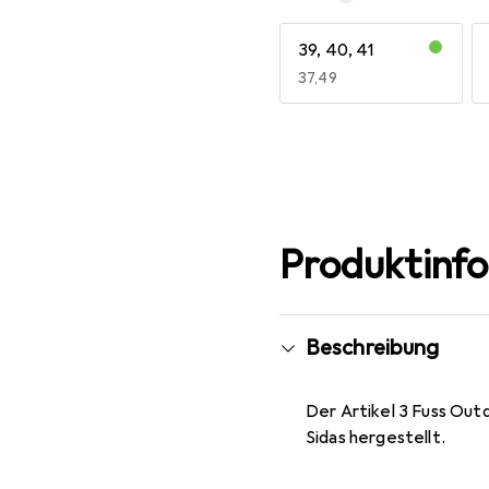
39, 40, 41
EUR
37,49
Mehr anzeigen
Produktinf
Beschreibung
Der Artikel 3 Fuss Out
Sidas hergestellt.