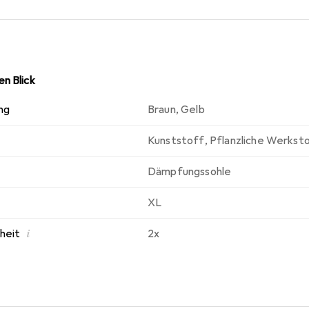
n Blick
ng
Braun
,
Gelb
Kunststoff
,
Pflanzliche Werkst
Dämpfungssohle
XL
i
nheit
2x