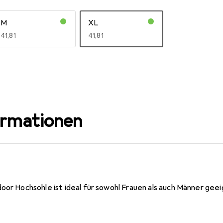
M
XL
EUR
41,81
EUR
41,81
ormationen
door Hochsohle ist ideal für sowohl Frauen als auch Männer gee