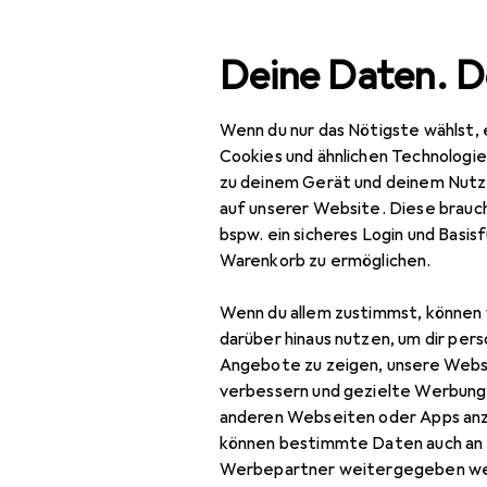
Suche
Deine Daten. D
Wenn du nur das Nötigste wählst, 
Navigation nach Kategorien
Gesamtsortiment
Haus
Gesamtsortiment
Cookies und ähnlichen Technologi
zu deinem Gerät und deinem Nutz
Haushalt
auf unserer Website. Diese brauch
bspw. ein sicheres Login und Basis
Sohlen
Warenkorb zu ermöglichen.
Küche
Wenn du allem zustimmst, können 
Kaffeemaschinen
darüber hinaus nutzen, um dir pers
Angebote zu zeigen, unsere Webs
Haushaltgrossgeräte
verbessern und gezielte Werbung
anderen Webseiten oder Apps an
Gastronomie +
können bestimmte Daten auch an 
Catering
Werbepartner weitergegeben we