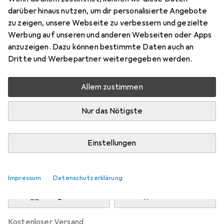
Preis in EUR inkl. MwSt.
darüber hinaus nutzen, um dir personalisierte Angebote
zu zeigen, unsere Webseite zu verbessern und gezielte
Marke
Bewertungen
Werbung auf unseren und anderen Webseiten oder Apps
Mehr von Sidas
26
anzuzeigen. Dazu können bestimmte Daten auch an
Dritte und Werbepartner weitergegeben werden.
Zwischen Mo, 10.8. und Di, 11.8. geliefert
Allem zustimmen
Nur 3 Stück an Lager beim Drittanbieter
Lieferort angeben für genaue Lieferzeit
Nur das Nötigste
i
Angebot von
Bergzeit
DE
Einstellungen
In den Warenkorb
Impressum
Datenschutzerklärung
Vergleichen
Merken
kostenloser Versand