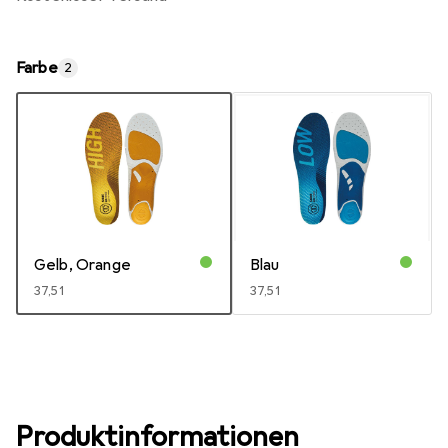
Farbe
2
Gelb, Orange
Blau
EUR
37,51
EUR
37,51
Produktinformationen