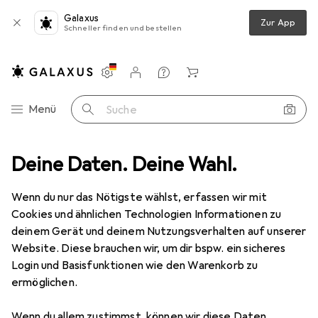
Galaxus
Zur App
Schneller finden und bestellen
Einstellungen
Kundenkonto
Vergleichslisten
Merklisten
Warenkorb
Navigation nach Kategorien
Menü
Suche
Deine Daten. Deine Wahl.
Haushalt
Sohlen
Sidas Einlegesohlen 3 Feet Run Sense High
Wenn du nur das Nötigste wählst, erfassen wir mit
Cookies und ähnlichen Technologien Informationen zu
8 Bilder
deinem Gerät und deinem Nutzungsverhalten auf unserer
Website. Diese brauchen wir, um dir bspw. ein sicheres
EUR
37,51
Login und Basisfunktionen wie den Warenkorb zu
Sidas
Einlegesohlen 3 Feet Run Sense
ermöglichen.
High
Wenn du allem zustimmst, können wir diese Daten