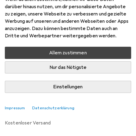
darüber hinaus nutzen, um dir personalisierte Angebote
Marke
Bewertungen
zu zeigen, unsere Webseite zu verbessern und gezielte
Mehr von Sidas
Werbung auf unseren und anderen Webseiten oder Apps
anzuzeigen. Dazu können bestimmte Daten auch an
Dritte und Werbepartner weitergegeben werden.
Zwischen Mi, 12.8. und Fr, 14.8. geliefert
6 Stück an Lager beim Drittanbieter
Allem zustimmen
Lieferort angeben für genaue Lieferzeit
i
Angebot von
Nur das Nötigste
Gigasport GmbH
AT
Einstellungen
In den Warenkorb
Vergleichen
Merken
Impressum
Datenschutzerklärung
kostenloser Versand