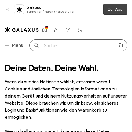
Galaxus
Zur App
Schneller finden und bestellen
Einstellungen
Kundenkonto
Vergleichslisten
Merklisten
Warenkorb
Navigation nach Kategorien
Menü
Suche
timent
Deine Daten. Deine Wahl.
Haushalt
Sohlen
Sidas Laufeinlagen 3Feet Trail Mid
Wenn du nur das Nötigste wählst, erfassen wir mit
Cookies und ähnlichen Technologien Informationen zu
1 Bild
deinem Gerät und deinem Nutzungsverhalten auf unserer
EUR
38,21
Website. Diese brauchen wir, um dir bspw. ein sicheres
Sidas
Laufeinlagen 3Feet Trail Mid
Login und Basisfunktionen wie den Warenkorb zu
ermöglichen.
Preis in EUR inkl. MwSt.
Wenn du allem zustimmst, können wir diese Daten