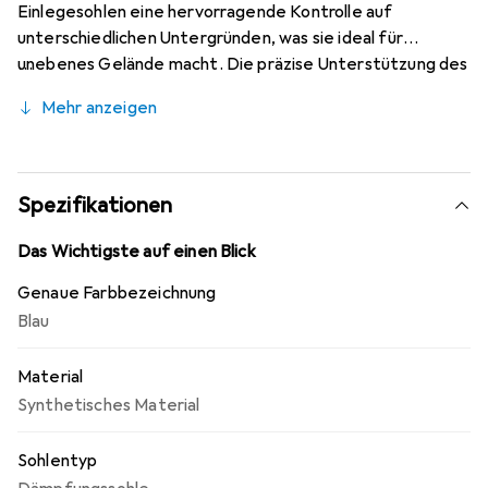
Einlegesohlen eine hervorragende Kontrolle auf
unterschiedlichen Untergründen, was sie ideal für
unebenes Gelände macht. Die präzise Unterstützung des
Fussgewölbes reduziert die Ermüdung der Muskeln und
Mehr anzeigen
sorgt für ein angenehmes Tragegefühl. Mit einem
Gewicht von nur 39 g sind die Sohlen leicht und
gleichzeitig robust, was ihre Langlebigkeit garantiert. Die
Mikroperforationen auf der Vorderseite fördern die
Spezifikationen
Ableitung von Feuchtigkeit und minimieren das Risiko von
Blasenbildung. Diese vielseitigen Einlegesohlen sind
Das Wichtigste auf einen Blick
sowohl für Wanderschuhe mit niedrigem Schaft als auch
Genaue Farbbezeichnung
für Trailrunning-Schuhe geeignet.
Blau
Material
Synthetisches Material
Sohlentyp