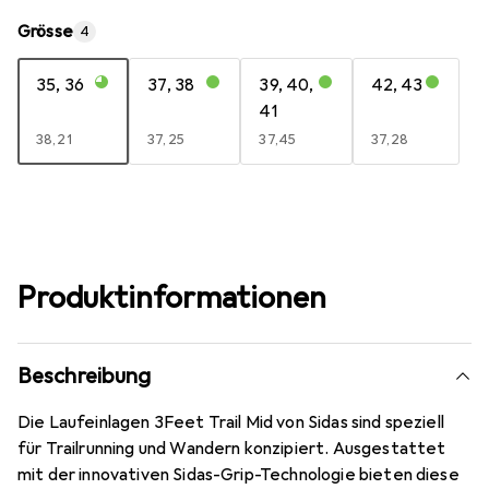
Grösse
4
35, 36
37, 38
39, 40,
42, 43
41
EUR
38,21
EUR
37,25
EUR
37,45
EUR
37,28
Produktinformationen
Beschreibung
Die Laufeinlagen 3Feet Trail Mid von Sidas sind speziell
für Trailrunning und Wandern konzipiert. Ausgestattet
mit der innovativen Sidas-Grip-Technologie bieten diese