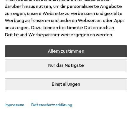
darüber hinaus nutzen, um dir personalisierte Angebote
Marke
Bewertungen
zu zeigen, unsere Webseite zu verbessern und gezielte
Mehr von Staub
16
Werbung auf unseren und anderen Webseiten oder Apps
anzuzeigen. Dazu können bestimmte Daten auch an
Dritte und Werbepartner weitergegeben werden.
Zwischen Mi, 12.8. und Fr, 14.8. geliefert
Mehr als 10 Stück an Lager beim Lieferanten
Allem zustimmen
Lieferort angeben für genaue Lieferzeit
Nur das Nötigste
In den Warenkorb
Einstellungen
Vergleichen
Merken
i
Kostenloser Versand ab 30,–
Impressum
Datenschutzerklärung