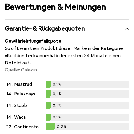
Bewertungen & Meinungen
Garantie- & Rückgabequoten
Gewährleistungsfallquote
So oft weist ein Produkt dieser Marke in der Kategorie
«Kochbesteck» innerhalb der ersten 24 Monate einen
Defekt auf.
Quelle: Galaxus
14.
Mastrad
0,1
%
0,1
%
14.
Relaxdays
0,1
%
0,1
%
14.
Staub
0,1
%
0,1
%
14.
Waca
0,1
%
0,1
%
22.
Continenta
0,2
%
0,2
%