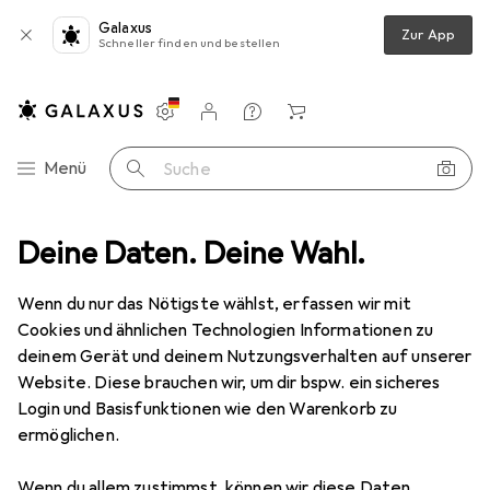
Galaxus
Zur App
Schneller finden und bestellen
Einstellungen
Kundenkonto
Vergleichslisten
Merklisten
Warenkorb
Navigation nach Kategorien
Menü
Suche
ereiten
Deine Daten. Deine Wahl.
Kochgeschirr
Kochbesteck
Staub Schöpfer/Löffel
Wenn du nur das Nötigste wählst, erfassen wir mit
Cookies und ähnlichen Technologien Informationen zu
10 Bilder
deinem Gerät und deinem Nutzungsverhalten auf unserer
Website. Diese brauchen wir, um dir bspw. ein sicheres
EUR
19,95
Login und Basisfunktionen wie den Warenkorb zu
Staub
Schöpfer/Löffel
ermöglichen.
Preis in EUR inkl. MwSt.
Wenn du allem zustimmst, können wir diese Daten