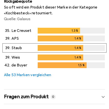
Rückgabequote
So oft wird ein Produkt dieser Marke in der Kategorie
«Kochbesteck» retourniert.
Quelle: Galaxus
35.
Le Creuset
1,3
%
1,3
%
39.
APS
1,4
%
1,4
%
39.
Staub
1,4
%
1,4
%
39.
Weis
1,4
%
1,4
%
42.
de Buyer
1,5
%
1,5
%
Alle 53 Marken vergleichen
Fragen zum Produkt
0