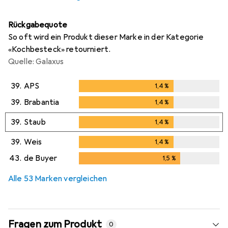
Rückgabequote
So oft wird ein Produkt dieser Marke in der Kategorie
«Kochbesteck» retourniert.
Quelle: Galaxus
39.
APS
1,4
%
1,4
%
39.
Brabantia
1,4
%
1,4
%
39.
Staub
1,4
%
1,4
%
39.
Weis
1,4
%
1,4
%
43.
de Buyer
1,5
%
1,5
%
Alle 53 Marken vergleichen
Fragen zum Produkt
0