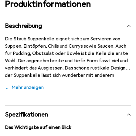
Produktinformationen
Beschreibung
Die Staub Suppenkelle eignet sich zum Servieren von
Suppen, Eintöpfen, Chilis und Currys sowie Saucen. Auch
für Pudding, Obstsalat oder Bowle ist die Kelle die erste
Wahl. Die angenehm breite und tiefe Form fasst viel und
verhindert das Ausgiessen. Das schöne rustikale Design
der Suppenkelle lässt sich wunderbar mit anderem
Geschirr kombinieren und sorgt für einen klassischen
Mehr anzeigen
Touch auf dem Esstisch.
Spezifikationen
Das Wichtigste auf einen Blick