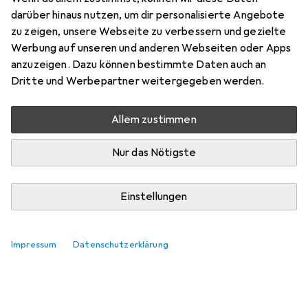
darüber hinaus nutzen, um dir personalisierte Angebote
Marke
Bewertungen
zu zeigen, unsere Webseite zu verbessern und gezielte
Mehr von Staub
45
Werbung auf unseren und anderen Webseiten oder Apps
anzuzeigen. Dazu können bestimmte Daten auch an
Dritte und Werbepartner weitergegeben werden.
Zwischen Di, 11.8. und Do, 13.8. geliefert
Mehr als 10 Stück an Lager beim Lieferanten
Allem zustimmen
Lieferort angeben für genaue Lieferzeit
Nur das Nötigste
In den Warenkorb
Einstellungen
Vergleichen
Merken
i
Kostenloser Versand ab 30,–
Impressum
Datenschutzerklärung