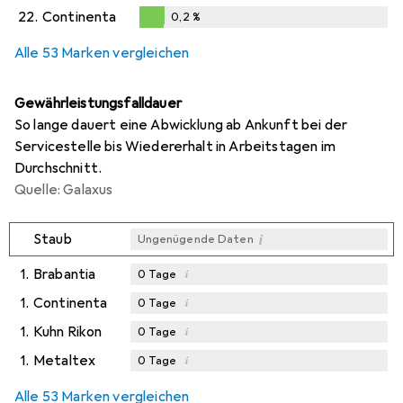
0,1
%
22.
Continenta
0,2
%
0,2
%
Alle 53 Marken vergleichen
Gewährleistungsfalldauer
So lange dauert eine Abwicklung ab Ankunft bei der
Servicestelle bis Wiedererhalt in Arbeitstagen im
Durchschnitt.
Quelle: Galaxus
i
Staub
Ungenügende Daten
1.
Brabantia
i
0
Tage
1.
Continenta
i
0
Tage
1.
Kuhn Rikon
i
0
Tage
1.
Metaltex
i
0
Tage
Alle 53 Marken vergleichen