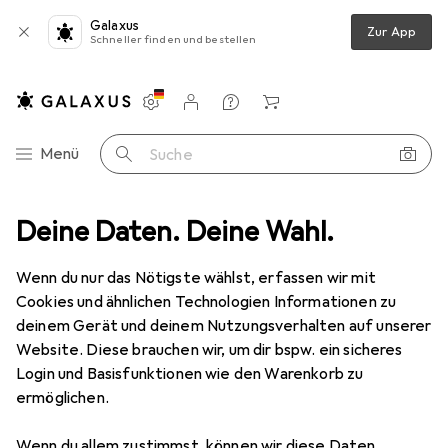
Galaxus
Zur App
Schneller finden und bestellen
Einstellungen
Kundenkonto
Vergleichslisten
Merklisten
Warenkorb
Navigation nach Kategorien
Menü
Suche
ereiten
Deine Daten. Deine Wahl.
Kochgeschirr
Kochbesteck
Staub Suppenschöpfer
Wenn du nur das Nötigste wählst, erfassen wir mit
Cookies und ähnlichen Technologien Informationen zu
8 Bilder
deinem Gerät und deinem Nutzungsverhalten auf unserer
Website. Diese brauchen wir, um dir bspw. ein sicheres
EUR
19,95
Login und Basisfunktionen wie den Warenkorb zu
Staub
Suppenschöpfer
ermöglichen.
Preis in EUR inkl. MwSt.
Wenn du allem zustimmst, können wir diese Daten