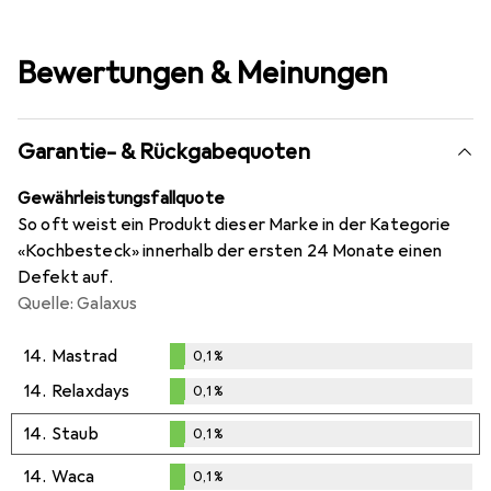
Bewertungen & Meinungen
Garantie- & Rückgabequoten
Gewährleistungsfallquote
So oft weist ein Produkt dieser Marke in der Kategorie
«Kochbesteck» innerhalb der ersten 24 Monate einen
Defekt auf.
Quelle: Galaxus
14.
Mastrad
0,1
%
0,1
%
14.
Relaxdays
0,1
%
0,1
%
14.
Staub
0,1
%
0,1
%
14.
Waca
0,1
%