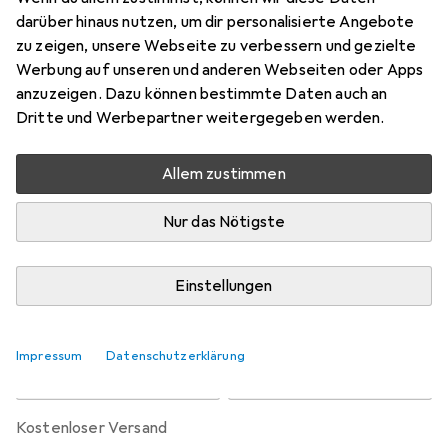
Preis in EUR inkl. MwSt.
darüber hinaus nutzen, um dir personalisierte Angebote
zu zeigen, unsere Webseite zu verbessern und gezielte
Marke
Bewertungen
Werbung auf unseren und anderen Webseiten oder Apps
Mehr von Thule
1
anzuzeigen. Dazu können bestimmte Daten auch an
Dritte und Werbepartner weitergegeben werden.
Zwischen Sa, 5.9. und Sa, 19.9. geliefert
Allem zustimmen
Nur 2 Stück an Lager beim Lieferanten
Benachrichtigen, wenn schneller verfügbar
Nur das Nötigste
Lieferort angeben für genaue Lieferzeit
Einstellungen
In den Warenkorb
Impressum
Datenschutzerklärung
Vergleichen
Merken
kostenloser Versand