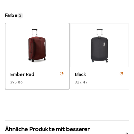
Farbe
2
Ember Red
Black
EUR
395,86
EUR
327,47
Ähnliche Produkte mit besserer