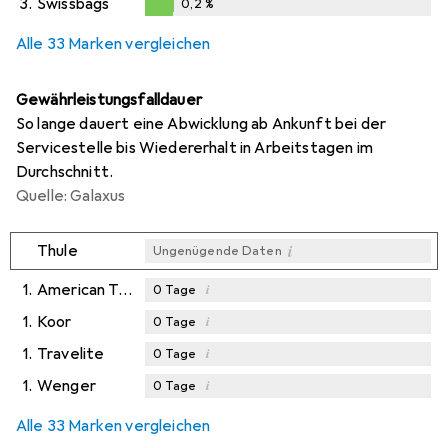
3.
Swissbags
0,2
%
0,2
%
Alle 33 Marken vergleichen
Gewährleistungsfalldauer
So lange dauert eine Abwicklung ab Ankunft bei der
Servicestelle bis Wiedererhalt in Arbeitstagen im
Durchschnitt.
Quelle: Galaxus
i
Thule
Ungenügende Daten
1.
American Tourister
i
0
Tage
1.
Koor
i
0
Tage
1.
Travelite
i
0
Tage
1.
Wenger
i
0
Tage
Alle 33 Marken vergleichen