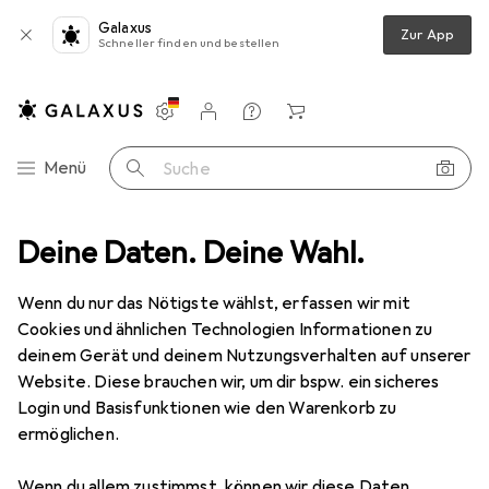
Galaxus
Zur App
Schneller finden und bestellen
Einstellungen
Kundenkonto
Vergleichslisten
Merklisten
Warenkorb
Navigation nach Kategorien
Menü
Suche
alt
Deine Daten. Deine Wahl.
Reisegepäck + Zubehör
Koffer
Thule Subterra Spinner
Wenn du nur das Nötigste wählst, erfassen wir mit
Cookies und ähnlichen Technologien Informationen zu
18 Bilder
deinem Gerät und deinem Nutzungsverhalten auf unserer
Website. Diese brauchen wir, um dir bspw. ein sicheres
EUR
395,86
Login und Basisfunktionen wie den Warenkorb zu
Thule
Subterra Spinner
ermöglichen.
63 l
Wenn du allem zustimmst, können wir diese Daten