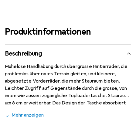
Produktinformationen
Beschreibung
Mühelose Handhabung durch übergrosse Hinterräder, die
problemlos über raues Terrain gleiten, und kleinere,
abgesetzte Vorderräder, die mehr Stauraum bieten.
Leichter Zugriff auf Gegenstände durch die grosse, von
innen wie aussen zugängliche Toploadertasche. Stauraum
um 6 cm erweiterbar. Das Design der Tasche absorbiert
Stösse auf Reisen durch den stabilen Rahmen und eine
Mehr anzeigen
vorgeformte Polycarbonat-Rückseite. Ein unterteiltes
Hauptfach trennt Schmutzig von Sauber, Feucht von
Trocken und Arbeit von Freizeit. Das widerstandsfähige,