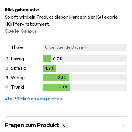
Rückgabequote
So oft wird ein Produkt dieser Marke in der Kategorie
«Koffer» retourniert.
Quelle: Galaxus
i
Thule
Ungenügende Daten
1.
Lässig
0,7
%
0,7
%
2.
Stratic
1,2
%
1,2
%
3.
Wenger
2,3
%
2,3
%
4.
Trunki
2,4
%
2,4
%
Alle 33 Marken vergleichen
Fragen zum Produkt
0