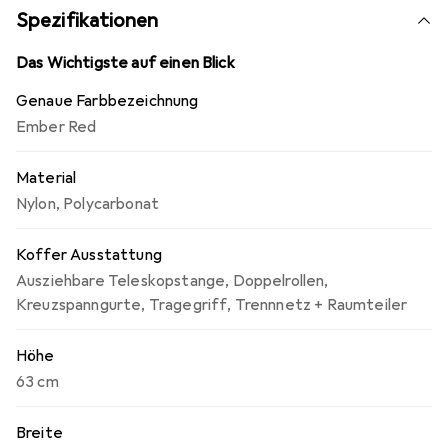
wasserabweisende Material schützt den Inhalt vor Wind
Spezifikationen
und Wetter. Integriertes Fach für Personalausweis
vereinfacht die Identifizierung der Tasche. Problemloser
Das Wichtigste auf einen Blick
und einfacher Transport mit V-Tubing-Teleskopgriffen.
Genaue Farbbezeichnung
Verhindern Sie Diebstahl mit abschliessbaren
Ember Red
Reissverschlüssen.
Material
Nylon
,
Polycarbonat
Koffer Ausstattung
Ausziehbare Teleskopstange
,
Doppelrollen
,
Kreuzspanngurte
,
Tragegriff
,
Trennnetz + Raumteiler
Höhe
63 cm
Breite