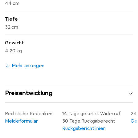
44 cm
Tiefe
32 cm
Gewicht
4.20 kg
Mehr anzeigen
Preisentwicklung
Rechtliche Bedenken
14 Tage gesetzl. Widerruf
24 
Meldeformular
30 Tage Rückgaberecht
Gew
Rückgaberichtlinien