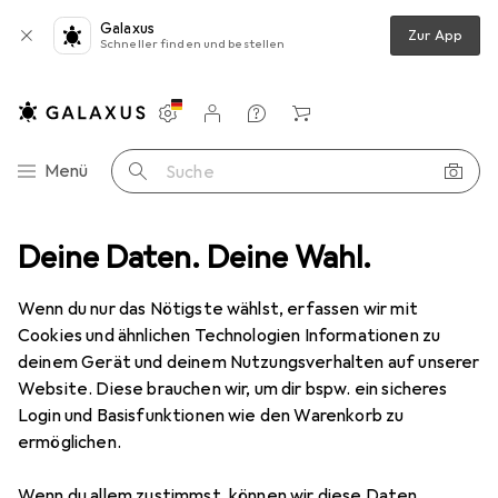
Galaxus
Zur App
Schneller finden und bestellen
Einstellungen
Kundenkonto
Vergleichslisten
Merklisten
Warenkorb
Navigation nach Kategorien
Menü
Suche
ubehör Mixen + Schneiden
Deine Daten. Deine Wahl.
Unold Esge Mischen von Puodelis (7126)
Wenn du nur das Nötigste wählst, erfassen wir mit
Cookies und ähnlichen Technologien Informationen zu
5 Bilder
deinem Gerät und deinem Nutzungsverhalten auf unserer
Unold
Esge Mischen von Puodelis
Website. Diese brauchen wir, um dir bspw. ein sicheres
(7126)
Login und Basisfunktionen wie den Warenkorb zu
ermöglichen.
Bewertungen
Wenn du allem zustimmst, können wir diese Daten