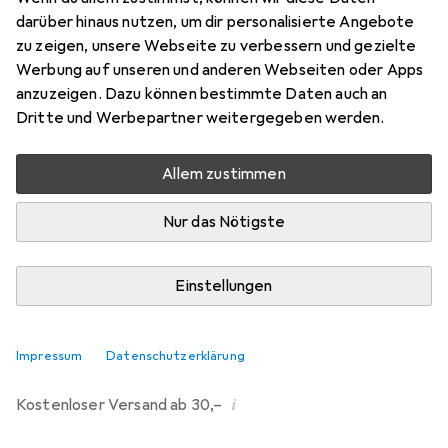
darüber hinaus nutzen, um dir personalisierte Angebote
Bewertungen
zu zeigen, unsere Webseite zu verbessern und gezielte
519
Werbung auf unseren und anderen Webseiten oder Apps
anzuzeigen. Dazu können bestimmte Daten auch an
Dritte und Werbepartner weitergegeben werden.
Zwischen Mo, 17.8. und Di, 18.8. geliefert
Mehr als 10 Stück an Lager beim Lieferanten
Allem zustimmen
Benachrichtigen, wenn schneller verfügbar
Nur das Nötigste
Lieferort angeben für genaue Lieferzeit
Einstellungen
In den Warenkorb
Vergleichen
Merken
Impressum
Datenschutzerklärung
i
Kostenloser Versand ab 30,–