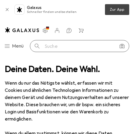
Galaxus
Zur App
Schneller finden und bestellen
Einstellungen
Kundenkonto
Vergleichslisten
Merklisten
Warenkorb
Navigation nach Kategorien
Menü
Suche
neiden
Deine Daten. Deine Wahl.
Schneidutensilien
Messerschärfer
Victorinox 7.8721
Wenn du nur das Nötigste wählst, erfassen wir mit
Cookies und ähnlichen Technologien Informationen zu
4 Bilder
deinem Gerät und deinem Nutzungsverhalten auf unserer
Website. Diese brauchen wir, um dir bspw. ein sicheres
EUR
26,17
Login und Basisfunktionen wie den Warenkorb zu
Victorinox
7.8721
ermöglichen.
Preis in EUR inkl. MwSt.
Wenn du allem zustimmst, können wir diese Daten