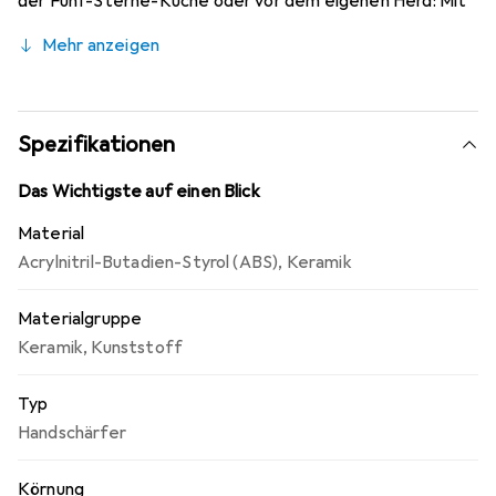
der Fünf-Sterne-Küche oder vor dem eigenen Herd: Mit
unseren Messern fühlen Sie sich bei jedem Schnitt wie ein
Mehr anzeigen
Profi.
Spezifikationen
Das Wichtigste auf einen Blick
Material
Acrylnitril-Butadien-Styrol (ABS)
,
Keramik
Materialgruppe
Keramik
,
Kunststoff
Typ
Handschärfer
Körnung