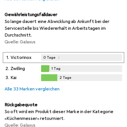
Gewährleistungsfalldauer
So lange dauert eine Abwicklung ab Ankunft bei der
Servicestelle bis Wiedererhalt in Arbeitstagen im
Durchschnitt.
Quelle: Galaxus
1.
Victorinox
i
0
Tage
2.
Zwilling
1
Tag
1
Tag
3.
Kai
2
Tage
2
Tage
Alle 33 Marken vergleichen
Rückgabequote
So oft wird ein Produkt dieser Marke in der Kategorie
«Küchenmesser» retourniert.
Quelle: Galaxus