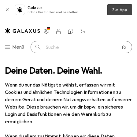
Galaxus
Zur App
Schneller finden und bestellen
Einstellungen
Kundenkonto
Vergleichslisten
Merklisten
Warenkorb
Navigation nach Kategorien
Menü
Suche
n
Deine Daten. Deine Wahl.
Schneidutensilien
Küchenmesser
Victorinox Chefmesser
Wenn du nur das Nötigste wählst, erfassen wir mit
Cookies und ähnlichen Technologien Informationen zu
5 Bilder
deinem Gerät und deinem Nutzungsverhalten auf unserer
Website. Diese brauchen wir, um dir bspw. ein sicheres
EUR
60,36
Login und Basisfunktionen wie den Warenkorb zu
Victorinox
Chefmesser
ermöglichen.
18 cm
Wenn du allem zustimmst, können wir diese Daten