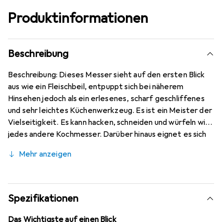
Produktinformationen
Beschreibung
Beschreibung: Dieses Messer sieht auf den ersten Blick
aus wie ein Fleischbeil, entpuppt sich bei näherem
Hinsehen jedoch als ein erlesenes, scharf geschliffenes
und sehr leichtes Küchenwerkzeug. Es ist ein Meister der
Vielseitigkeit. Es kann hacken, schneiden und würfeln wie
jedes andere Kochmesser. Darüber hinaus eignet es sich
auch zum Zerkleinern, Schaben und Portionieren. Sind Sie
Mehr anzeigen
bereit für eine kulinarische Karriere? Das chinesische
Kochmesser ist an Ihrer Seite.
Spezifikationen
Das Wichtigste auf einen Blick