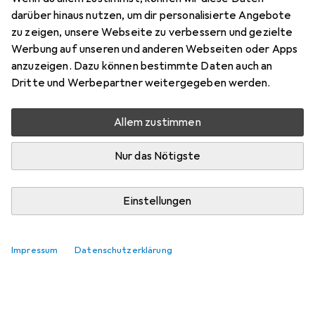
Preis in EUR inkl. MwSt.
darüber hinaus nutzen, um dir personalisierte Angebote
zu zeigen, unsere Webseite zu verbessern und gezielte
Marke
Bewertungen
Werbung auf unseren und anderen Webseiten oder Apps
Mehr von Victorinox
22
anzuzeigen. Dazu können bestimmte Daten auch an
Dritte und Werbepartner weitergegeben werden.
Zwischen Mo, 10.8. und Di, 11.8. geliefert
Allem zustimmen
Nur 1 Stück an Lager beim Lieferanten
Lieferort angeben für genaue Lieferzeit
Nur das Nötigste
In den Warenkorb
Einstellungen
Vergleichen
Merken
Impressum
Datenschutzerklärung
kostenloser Versand