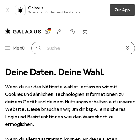
Galaxus
Zur App
Schneller finden und bestellen
Einstellungen
Kundenkonto
Vergleichslisten
Merklisten
Warenkorb
Navigation nach Kategorien
Menü
Suche
Deine Daten. Deine Wahl.
Schneidutensilien
Küchenmesser
Victorinox Grand Maître
Wenn du nur das Nötigste wählst, erfassen wir mit
Cookies und ähnlichen Technologien Informationen zu
5 Bilder
deinem Gerät und deinem Nutzungsverhalten auf unserer
Website. Diese brauchen wir, um dir bspw. ein sicheres
EUR
189,52
Login und Basisfunktionen wie den Warenkorb zu
Victorinox
Grand Maître
ermöglichen.
20 cm
Wenn du allem zustimmst, können wir diese Daten