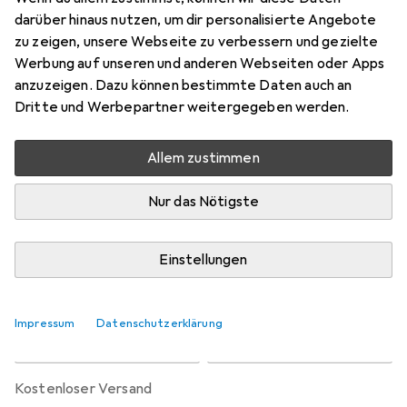
Preis in EUR inkl. MwSt.
darüber hinaus nutzen, um dir personalisierte Angebote
zu zeigen, unsere Webseite zu verbessern und gezielte
Marke
Bewertungen
Werbung auf unseren und anderen Webseiten oder Apps
Mehr von Victorinox
18
anzuzeigen. Dazu können bestimmte Daten auch an
Dritte und Werbepartner weitergegeben werden.
Zwischen Mi, 19.8. und Fr, 21.8. geliefert
Allem zustimmen
Mehr als 10 Stück an Lager beim Lieferanten
Benachrichtigen, wenn schneller verfügbar
Nur das Nötigste
Lieferort angeben für genaue Lieferzeit
Einstellungen
In den Warenkorb
Impressum
Datenschutzerklärung
Vergleichen
Merken
kostenloser Versand