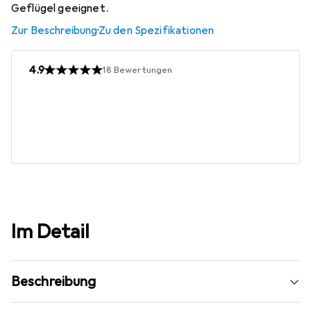
Geflügel geeignet.
Zur Beschreibung
·
Zu den Spezifikationen
4.9
18
Bewertungen
Im Detail
Beschreibung