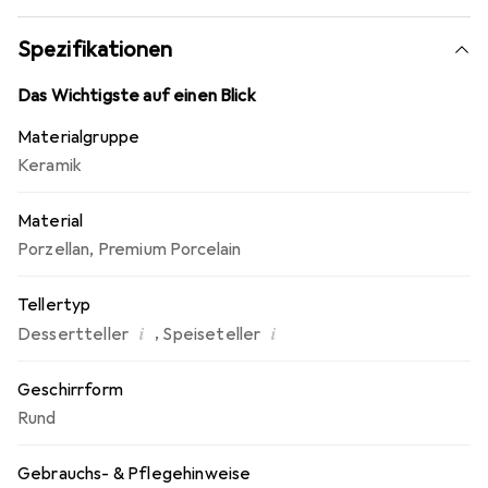
Villeroy & Boch steht bereits seit 1748 für edles Porzellan
höchster Qualität.
Spezifikationen
Das Teller-Set in nostalgischer Papptellerform für vier
Personen mit Speise- und Frühstückstellern ist perfekt
Das Wichtigste auf einen Blick
für das gemütliche Weihnachtsessen im Kreise Ihrer
Materialgruppe
Lieben.
Keramik
Material
Porzellan
,
Premium Porcelain
Tellertyp
i
i
,
Dessertteller
Speiseteller
Geschirrform
Rund
Gebrauchs- & Pflegehinweise