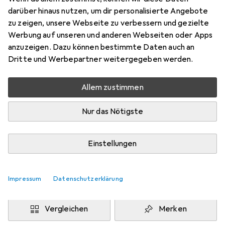
1x, 24 cm
darüber hinaus nutzen, um dir personalisierte Angebote
Preis in EUR inkl. MwSt.
zu zeigen, unsere Webseite zu verbessern und gezielte
Werbung auf unseren und anderen Webseiten oder Apps
Bewertungen
anzuzeigen. Dazu können bestimmte Daten auch an
39
Dritte und Werbepartner weitergegeben werden.
Allem zustimmen
Zwischen Di, 11.8. und Mi, 12.8. geliefert
Mehr als 10 Stück an Lager beim Drittanbieter
Nur das Nötigste
Lieferort angeben für genaue Lieferzeit
i
Angebot von
Einstellungen
Luxentu
DE
Impressum
Datenschutzerklärung
In den Warenkorb
Vergleichen
Merken