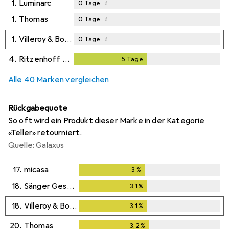
1.
Luminarc
i
0
Tage
1.
Thomas
i
0
Tage
1.
Villeroy & Boch
i
0
Tage
4.
Ritzenhoff & Breker
5
Tage
5
Tage
Alle 40 Marken vergleichen
Rückgabequote
So oft wird ein Produkt dieser Marke in der Kategorie
«Teller» retourniert.
Quelle: Galaxus
17.
micasa
3
%
3
%
18.
Sänger Geschirr
3,1
%
3,1
%
18.
Villeroy & Boch
3,1
%
3,1
%
20.
Thomas
3,2
%
3,2
%