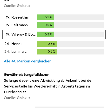
Quelle: Galaxus
19.
Rosenthal
0,5
%
0,5
%
19.
Seltmann
0,5
%
0,5
%
19.
Villeroy & Boch
0,5
%
0,5
%
24.
Hendi
0,6
%
0,6
%
24.
Luminarc
0,6
%
0,6
%
Alle 40 Marken vergleichen
Gewährleistungsfalldauer
So lange dauert eine Abwicklung ab Ankunft bei der
Servicestelle bis Wiedererhalt in Arbeitstagen im
Durchschnitt.
Quelle: Galaxus