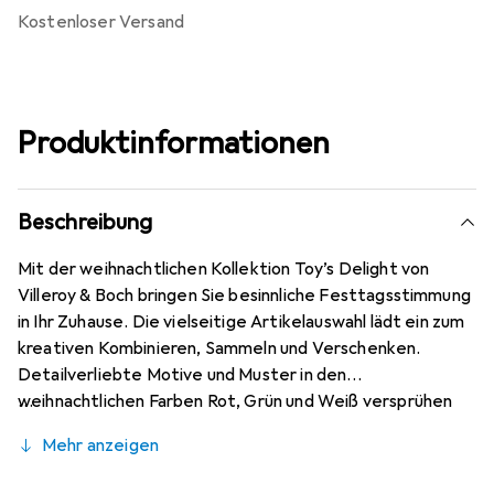
kostenloser Versand
Produktinformationen
Beschreibung
Mit der weihnachtlichen Kollektion Toy’s Delight von
Villeroy & Boch bringen Sie besinnliche Festtagsstimmung
in Ihr Zuhause. Die vielseitige Artikelauswahl lädt ein zum
kreativen Kombinieren, Sammeln und Verschenken.
Detailverliebte Motive und Muster in den
weihnachtlichen Farben Rot, Grün und Weiß versprühen
nostalgischen Charme und wecken
Mehr anzeigen
Kindheitserinnerungen. Die Kollektion ist der perfekte
Begleiter für die besinnliche Winterzeit. Der Name