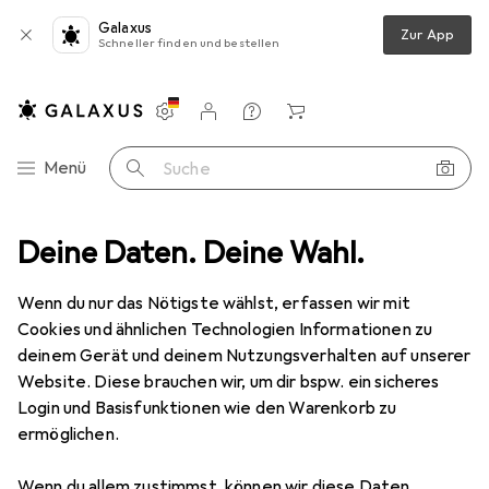
Galaxus
Zur App
Schneller finden und bestellen
Einstellungen
Kundenkonto
Vergleichslisten
Merklisten
Warenkorb
Navigation nach Kategorien
Menü
Suche
Geschirr
Deine Daten. Deine Wahl.
Teller
Villeroy & Boch Teller Set, 8tlg. Toy's Delight
Wenn du nur das Nötigste wählst, erfassen wir mit
Cookies und ähnlichen Technologien Informationen zu
20 Bilder
deinem Gerät und deinem Nutzungsverhalten auf unserer
Website. Diese brauchen wir, um dir bspw. ein sicheres
EUR
225,95
Login und Basisfunktionen wie den Warenkorb zu
Villeroy & Boch
Teller Set, 8tlg. Toy's
ermöglichen.
Delight
Wenn du allem zustimmst, können wir diese Daten