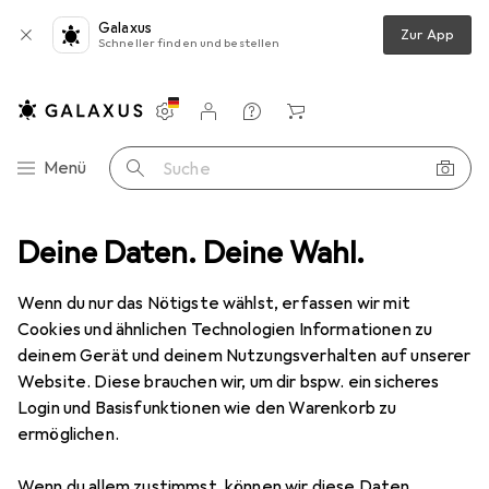
Galaxus
Zur App
Schneller finden und bestellen
Einstellungen
Kundenkonto
Vergleichslisten
Merklisten
Warenkorb
Navigation nach Kategorien
Menü
Suche
aushalt
Deine Daten. Deine Wahl.
Küche
Geschirr + Besteck
Geschirr
Eierbecher
Eierbecher
Wenn du nur das Nötigste wählst, erfassen wir mit
Cookies und ähnlichen Technologien Informationen zu
deinem Gerät und deinem Nutzungsverhalten auf unserer
Produkte
Forum
Website. Diese brauchen wir, um dir bspw. ein sicheres
Login und Basisfunktionen wie den Warenkorb zu
ermöglichen.
Wenn du allem zustimmst, können wir diese Daten