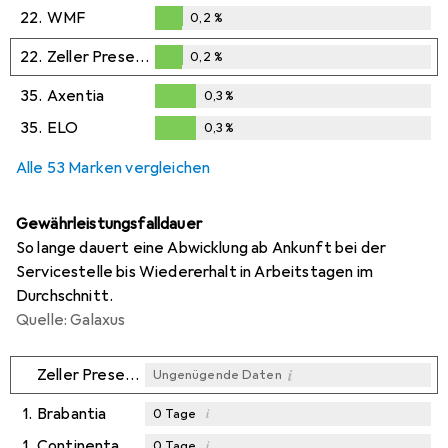
0,2
%
22.
WMF
0,2
%
0,2
%
22.
Zeller Present
0,2
%
0,2
%
35.
Axentia
0,3
%
0,3
%
35.
ELO
0,3
%
0,3
%
Alle 53 Marken vergleichen
Gewährleistungsfalldauer
So lange dauert eine Abwicklung ab Ankunft bei der
Servicestelle bis Wiedererhalt in Arbeitstagen im
Durchschnitt.
Quelle: Galaxus
i
Zeller Present
Ungenügende Daten
1.
Brabantia
i
0
Tage
1.
Continenta
i
0
Tage