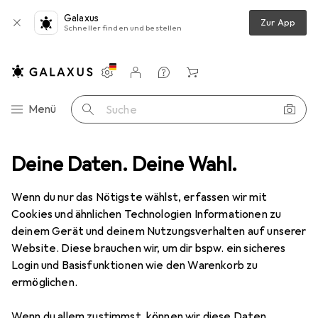
Galaxus
Zur App
Schneller finden und bestellen
Einstellungen
Kundenkonto
Vergleichslisten
Merklisten
Warenkorb
Navigation nach Kategorien
Menü
Suche
Deine Daten. Deine Wahl.
Kochgeschirr
Kochbesteck
Zeller Present Pfannenwender
Wenn du nur das Nötigste wählst, erfassen wir mit
Cookies und ähnlichen Technologien Informationen zu
2 Bilder
deinem Gerät und deinem Nutzungsverhalten auf unserer
Website. Diese brauchen wir, um dir bspw. ein sicheres
MENGENRABATT
Login und Basisfunktionen wie den Warenkorb zu
ermöglichen.
EUR
11,25
Zeller Present
Pfannenwender
Wenn du allem zustimmst, können wir diese Daten