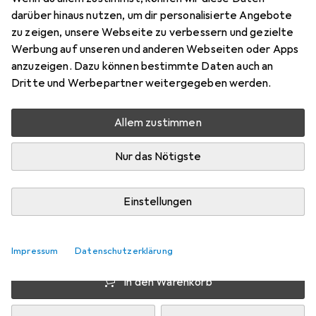
darüber hinaus nutzen, um dir personalisierte Angebote
Preis in EUR inkl. MwSt.
zu zeigen, unsere Webseite zu verbessern und gezielte
Werbung auf unseren und anderen Webseiten oder Apps
Bewertungen
anzuzeigen. Dazu können bestimmte Daten auch an
20
Dritte und Werbepartner weitergegeben werden.
Allem zustimmen
Zwischen Mi, 12.8. und Do, 13.8. geliefert
Mehr als 10 Stück an Lager beim Lieferanten
Nur das Nötigste
Lieferort angeben für genaue Lieferzeit
Einstellungen
1 Stück
2 Stück
3 Stück
4 Stück
EUR
11,25
EUR
10,67
EUR
10,41
EUR
10,12
pro Stück
pro Stück
pro Stück
pro Stück
−
5
%
−
7
%
−
10
%
Impressum
Datenschutzerklärung
In den Warenkorb