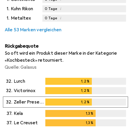
1.
Kuhn Rikon
i
0
Tage
1.
Metaltex
i
0
Tage
Alle 53 Marken vergleichen
Rückgabequote
So oft wird ein Produkt dieser Marke in der Kategorie
«Kochbesteck» retourniert.
Quelle: Galaxus
32.
Lurch
1,2
%
1,2
%
32.
Victorinox
1,2
%
1,2
%
32.
Zeller Present
1,2
%
1,2
%
37.
Kela
1,3
%
1,3
%
37.
Le Creuset
1,3
%
1,3
%