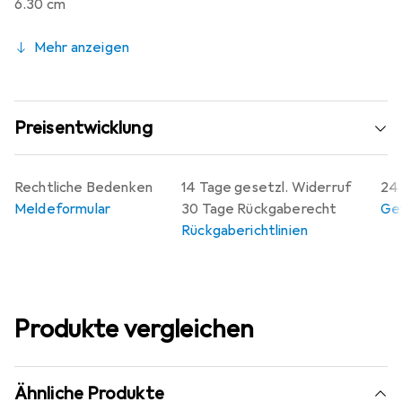
6.30 cm
Mehr anzeigen
Preisentwicklung
Rechtliche Bedenken
14 Tage gesetzl. Widerruf
24 
Meldeformular
30 Tage Rückgaberecht
Gew
Rückgaberichtlinien
Produkte vergleichen
Ähnliche Produkte