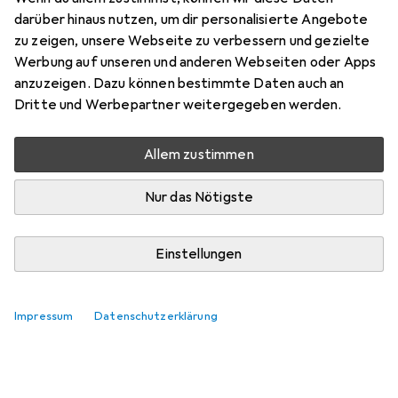
darüber hinaus nutzen, um dir personalisierte Angebote
Testberichte
Bewertungen
zu zeigen, unsere Webseite zu verbessern und gezielte
Sehr gut bei 1 Test
79
Werbung auf unseren und anderen Webseiten oder Apps
anzuzeigen. Dazu können bestimmte Daten auch an
Dritte und Werbepartner weitergegeben werden.
Zwischen Mo, 10.8. und Mi, 12.8. geliefert
Mehr als 10 Stück an Lager beim Lieferanten
Allem zustimmen
Lieferort angeben für genaue Lieferzeit
Nur das Nötigste
In den Warenkorb
Einstellungen
Vergleichen
Merken
i
Kostenloser Versand ab 30,–
Impressum
Datenschutzerklärung