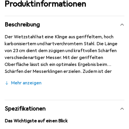
Produktinformationen
Beschreibung
Der Wetzstahl hat eine Klinge aus geriffeltem, hoch
karbonisiertem und hartverchromtem Stahl. Die Länge
von 23 cm dient dem zügigen und kraftvollen Schärfen
verschiedenartiger Messer. Mit der geriffelten
Oberfläche lässt sich ein optimales Ergebnis beim
Schärfen der Messerklingen erzielen. Zudem ist der
hochwertige Stahl unempfindlich und entsprechend
Mehr anzeigen
langlebig. Der schwarze Kunststoffgriff bietet sicheren
Halt, wenn Sie Ihre Küchenmesser, Scheren und andere
Klingen wetzen. Durch die abgerundete Form, die
rutschfeste Oberfläche und den absichernden Rand vor
Spezifikationen
dem Wetzstahl selbst gleiten die Finger während des
Schärfens nicht ab. Am hinteren Ende des Griffes
Das Wichtigste auf einen Blick
befindet sich ein Loch, an dem Sie das Utensil aufhängen