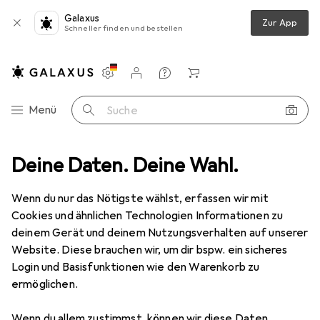
Galaxus
Zur App
Schneller finden und bestellen
Einstellungen
Kundenkonto
Vergleichslisten
Merklisten
Warenkorb
Navigation nach Kategorien
Menü
Suche
eiden
Deine Daten. Deine Wahl.
Schneidutensilien
Messerschärfer
Zwilling Wetzstahl
Wenn du nur das Nötigste wählst, erfassen wir mit
Cookies und ähnlichen Technologien Informationen zu
12 Bilder
deinem Gerät und deinem Nutzungsverhalten auf unserer
Website. Diese brauchen wir, um dir bspw. ein sicheres
EUR
19,61
Login und Basisfunktionen wie den Warenkorb zu
Zwilling
Wetzstahl
ermöglichen.
Preis in EUR inkl. MwSt.
Wenn du allem zustimmst, können wir diese Daten