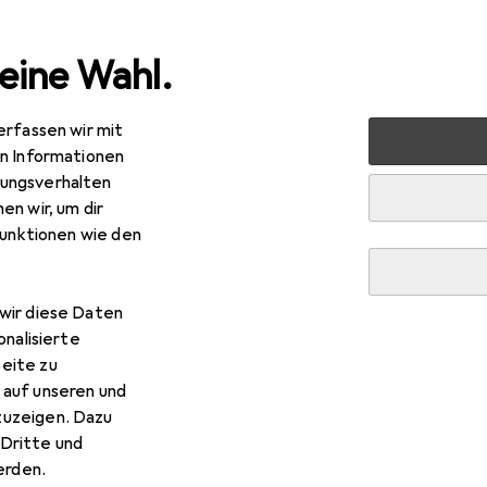
eine Wahl.
erfassen wir mit
verkauf
Haushalt
Küche
Kochen + Zubereiten
Koc
en Informationen
ungsverhalten
Kochgeschirr
en wir, um dir
funktionen wie den
wir diese Daten
onalisierte
eite zu
 auf unseren und
zuzeigen. Dazu
Dritte und
rden.