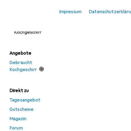
Kochbesteck
Impressum
Datenschutzerklär
Pfanne + Kochtopf
Zubehör
Kochgeschirr
Angebote
Gebraucht
Kochgeschirr
Direkt zu
Tagesangebot
Gutscheine
Magazin
Forum