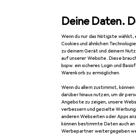
Suche
Deine Daten. D
Wenn du nur das Nötigste wählst, 
Navigation nach Kategorien
Gesamtsortiment
Aus
Gesamtsortiment
Cookies und ähnlichen Technologi
zu deinem Gerät und deinem Nutz
Ausverkauf 
Ausverkauf
auf unserer Website. Diese brauch
bspw. ein sicheres Login und Basis
Haushalt
Warenkorb zu ermöglichen.
Küche
Wenn du allem zustimmst, können 
Kochen +
darüber hinaus nutzen, um dir pers
Zubereiten
Angebote zu zeigen, unsere Webs
verbessern und gezielte Werbung
Kochgeschirr
anderen Webseiten oder Apps an
können bestimmte Daten auch an 
Auflaufform
Werbepartner weitergegeben we