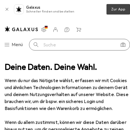
Galaxus
Zur App
Schneller finden und bestellen
Einstellungen
Kundenkonto
Vergleichslisten
Merklisten
Warenkorb
Navigation nach Kategorien
Menü
Suche
gelköder
Deine Daten. Deine Wahl.
Abu Garcia Svartzonker McPrey Realistic Kit
Zubehör
Wenn du nur das Nötigste wählst, erfassen wir mit Cookies
EUR
20,36
und ähnlichen Technologien Informationen zu deinem Gerät
Abu Garcia
Svartzonker McPrey
und deinem Nutzungsverhalten auf unserer Website. Diese
Realistic Kit
brauchen wir, um dir bspw. ein sicheres Login und
12 cm
Basisfunktionen wie den Warenkorb zu ermöglichen.
Wenn du allem zustimmst, können wir diese Daten darüber
hinaus nutzen, um dir personalisierte Angebote zu zeigen,