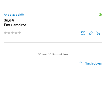
Angelzubehör
EUR
36,64
Fox
Camolite
10 von 10 Produkten
Nach oben