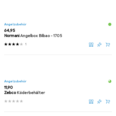
Angelzubehör
EUR
64,95
Normani
Angelbox Bilbao - 1705
1
Angelzubehör
EUR
11,90
Zebco
Köderbehälter