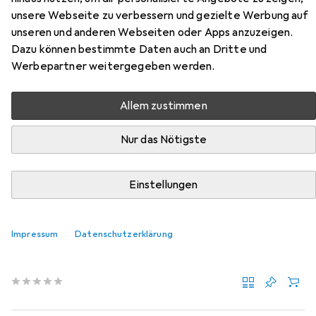
Zubehör für Abu Garcia
unsere Webseite zu verbessern und gezielte Werbung auf
unseren und anderen Webseiten oder Apps anzuzeigen.
Svartzonker McPrey Realistic Kit
Dazu können bestimmte Daten auch an Dritte und
Werbepartner weitergegeben werden.
Hier findest du passendes Zubehör zum Produkt Abu
Garcia Svartzonker McPrey Realistic Kit aus der
Allem zustimmen
Kategorie Angelzubehör.
Relevanz
Nur das Nötigste
Produktliste
Einstellungen
Angelzubehör
Impressum
Datenschutzerklärung
EUR
11,90
Zebco
Casting Booms