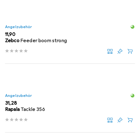
Angelzubehör
EUR
11,90
Zebco
Feeder boom strong
Angelzubehör
EUR
31,28
Rapala
Tackle 356