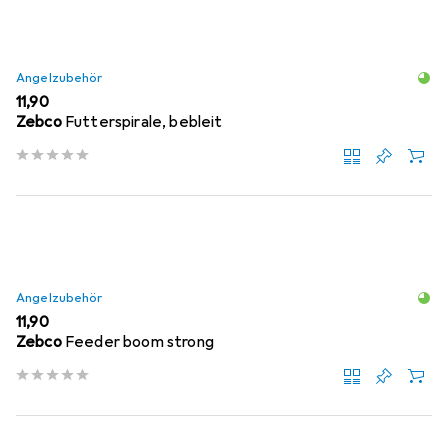
Angelzubehör
EUR
11,90
Zebco
Futterspirale, bebleit
Angelzubehör
EUR
11,90
Zebco
Feeder boom strong