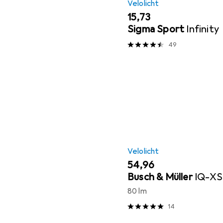
Velolicht
EUR
15,73
Sigma Sport
Infinity
49
Velolicht
EUR
54,96
Busch & Müller
IQ-XS
80 lm
14