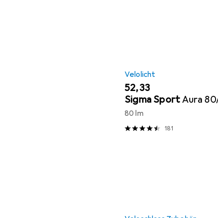
Velolicht
EUR
52,33
Sigma Sport
Aura 80
80 lm
181