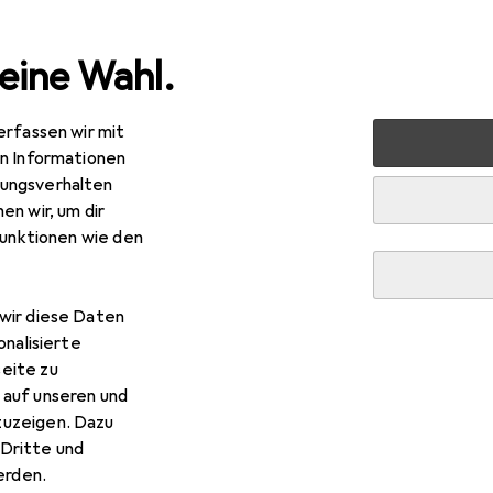
eine Wahl.
erfassen wir mit
rt
Bike
Veloausrüstung
Veloschloss
Abus 1850/18
en Informationen
ungsverhalten
en wir, um dir
funktionen wie den
R
17
bei 2 Stück
us
1850/185
 cm
wir diese Daten
onalisierte
eite zu
 auf unseren und
zuzeigen. Dazu
Dritte und
 Abus 1850/185
rden.