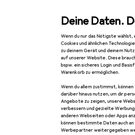
Suche
Deine Daten. D
Wenn du nur das Nötigste wählst, 
Navigation nach Kategorien
Gesamtsortiment
Spo
Gesamtsortiment
Cookies und ähnlichen Technologi
zu deinem Gerät und deinem Nutz
Sport
auf unserer Website. Diese brauch
bspw. ein sicheres Login und Basis
Bike
EU
14,
Warenkorb zu ermöglichen.
Ab
Veloausrüstung
185
Wenn du allem zustimmst, können 
Protektoren
darüber hinaus nutzen, um dir pers
Angebote zu zeigen, unsere Webs
Rucksack
verbessern und gezielte Werbung
anderen Webseiten oder Apps an
Rucksack Zubehör
können bestimmte Daten auch an 
Zubehör für
Sportbrille
Werbepartner weitergegeben we