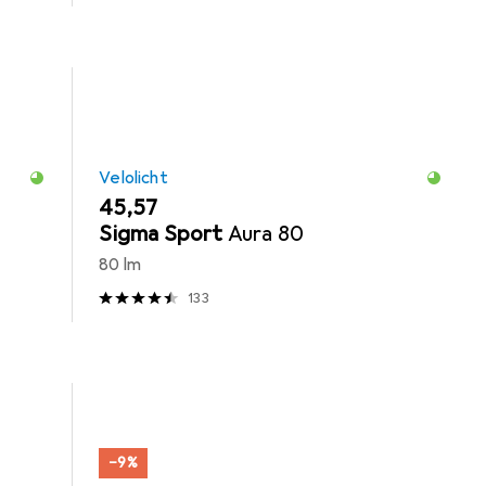
Velolicht
EUR
45,57
Sigma Sport
Aura 80
80 lm
133
−9%