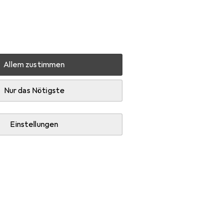
Einstellungen
Kundenkonto
Vergleichslisten
Merklisten
Warenkorb
Anmelden
Allem zustimmen
5
Zubehör
Nur das Nötigste
Einstellungen