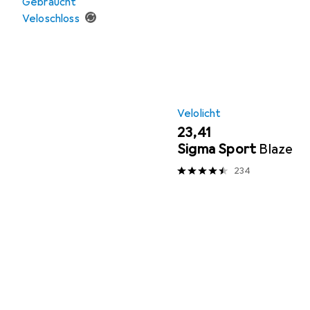
Gebraucht
Veloschloss
Velolicht
EUR
23,41
Sigma Sport
Blaze
234