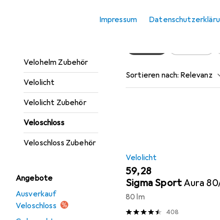
Trinkflasche +
Hier findest du passendes
Impressum
Datenschutzerklär
Thermosflasche
Velohelm
Beliebt
Velolicht
Velohelm Zubehör
Sortieren nach
:
Relevanz
Velolicht
Produktliste
Velolicht Zubehör
Veloschloss
Veloschloss Zubehör
Velolicht
EUR
59,28
Angebote
Sigma Sport
Aura 80
Ausverkauf
80 lm
Veloschloss
408