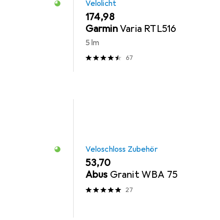
Velolicht
EUR
174,98
Garmin
Varia RTL516
5 lm
67
Veloschloss Zubehör
EUR
53,70
Abus
Granit WBA 75
27