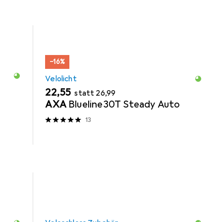
−16%
Velolicht
EUR
EUR
22,55
statt
26,99
AXA
Blueline30T Steady Auto
13