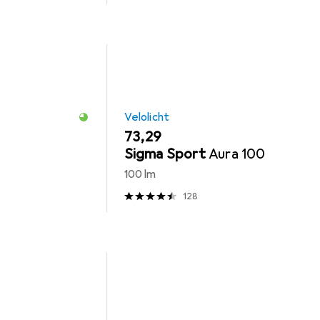
Velolicht
EUR
73,29
Sigma Sport
Aura 100
100 lm
128