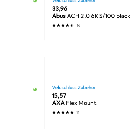
Veloschloss Zubehör
EUR
33,96
0
Abus
ACH 2.0 6KS/100 black
16
Veloschloss Zubehör
EUR
15,57
AXA
Flex Mount
11