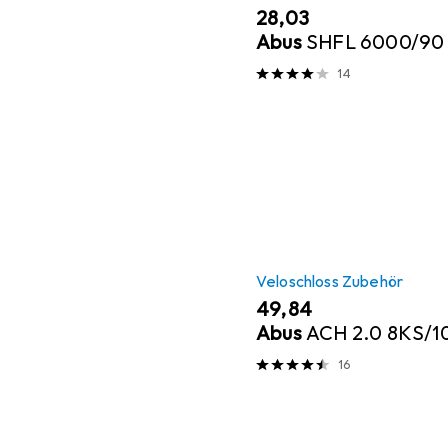
EUR
28,03
Abus
SHFL 6000/90
14
Veloschloss Zubehör
EUR
49,84
Abus
ACH 2.0 8KS/10
16