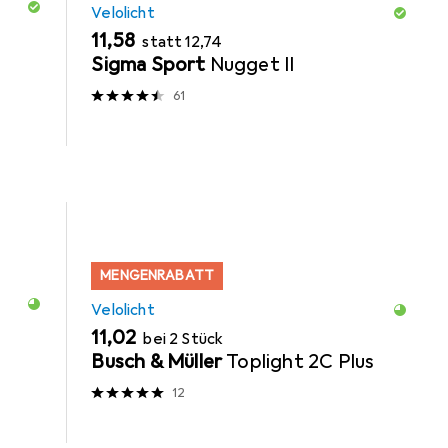
Velolicht
EUR
EUR
11,58
statt
12,74
Sigma Sport
Nugget II
61
MENGENRABATT
Velolicht
EUR
11,02
bei 2 Stück
Busch & Müller
Toplight 2C Plus
12