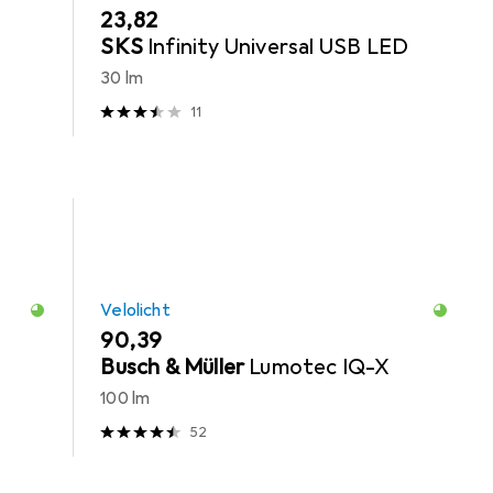
EUR
23,82
SKS
Infinity Universal USB LED
30 lm
11
Velolicht
EUR
90,39
Busch & Müller
Lumotec IQ-X
100 lm
52