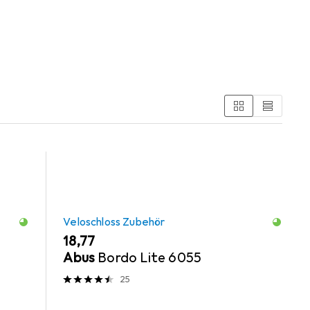
cht und Veloschloss Zubehör.
Veloschloss Zubehör
EUR
18,77
Abus
Bordo Lite 6055
25