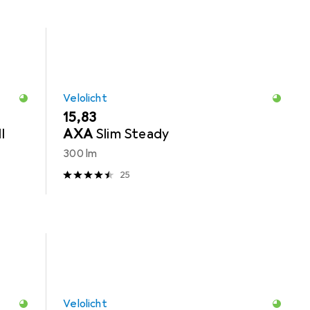
Velolicht
EUR
15,83
I
AXA
Slim Steady
300 lm
25
Velolicht