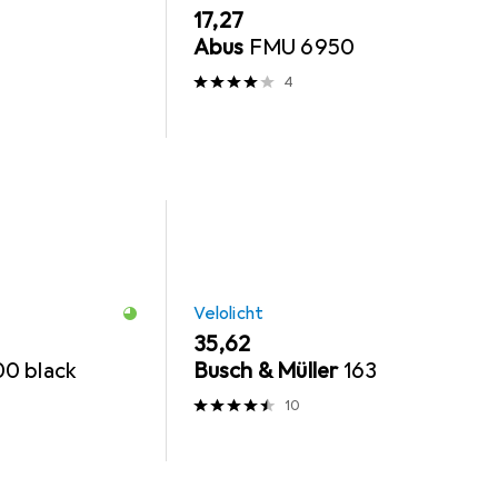
EUR
17,27
Abus
FMU 6950
4
Velolicht
EUR
35,62
0 black
Busch & Müller
163
10