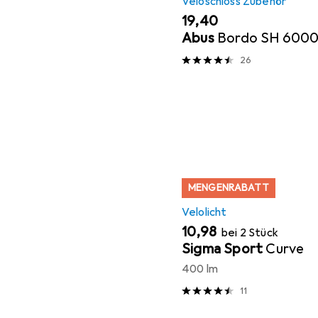
Veloschloss Zubehör
EUR
19,40
Abus
Bordo SH 600
26
MENGENRABATT
Velolicht
EUR
10,98
bei 2 Stück
Sigma Sport
Curve
400 lm
11