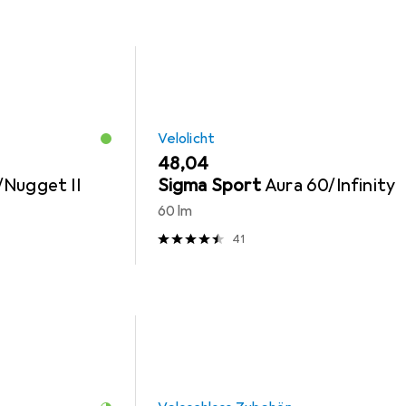
Velolicht
EUR
48,04
/Nugget II
Sigma Sport
Aura 60/Infinity
60 lm
41