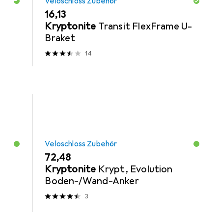
Veloschloss Zubehör
EUR
16,13
Kryptonite
Transit FlexFrame U-
Braket
14
Veloschloss Zubehör
EUR
72,48
Kryptonite
Krypt, Evolution
Boden-/Wand-Anker
3