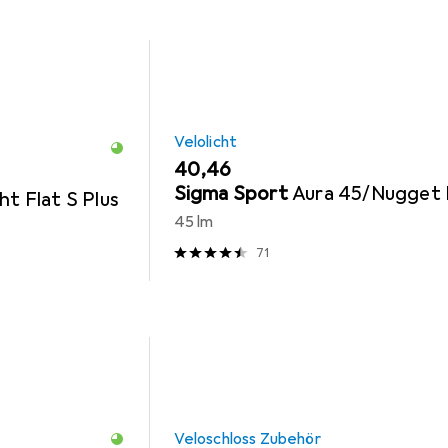
Velolicht
EUR
40,46
Sigma Sport
Aura 45/Nugget I
ht Flat S Plus
45 lm
71
Veloschloss Zubehör