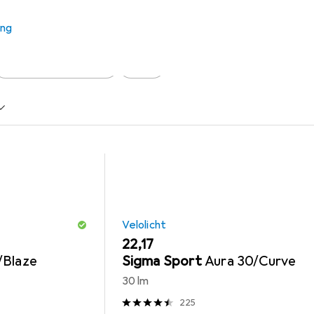
 Zubehör zum Produkt Abus 1850/185 aus den Kategorien Veloli
ung
Veloschloss Zubehör
Abus
Velolicht
EUR
22,17
/Blaze
Sigma Sport
Aura 30/Curve
30 lm
225