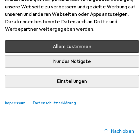
Zubehör für Abus AirBreaker
unsere Webseite zu verbessern und gezielte Werbung auf
unseren und anderen Webseiten oder Apps anzuzeigen.
Hier findest du passendes Zubehör zum Produkt Abus
Dazu können bestimmte Daten auch an Dritte und
AirBreaker aus der Kategorie Velohelm Zubehör.
Werbepartner weitergegeben werden.
Relevanz
Produktliste
Allem zustimmen
Nur das Nötigste
Velohelm Zubehör
EUR
20,67
Einstellungen
Abus
Rain Cap Helmüberzug
44
Impressum
Datenschutzerklärung
Nach oben