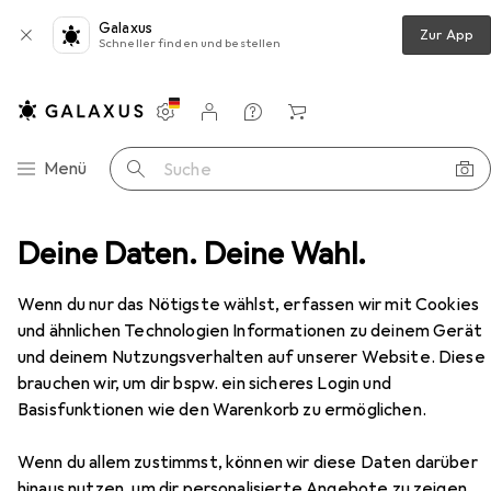
Galaxus
Zur App
Schneller finden und bestellen
Einstellungen
Kundenkonto
Vergleichslisten
Merklisten
Warenkorb
Navigation nach Kategorien
Menü
Suche
ike
Deine Daten. Deine Wahl.
Veloausrüstung
Velohelm
Abus AirBreaker
Zubehör
Wenn du nur das Nötigste wählst, erfassen wir mit Cookies
EUR
246,30
und ähnlichen Technologien Informationen zu deinem Gerät
Abus
AirBreaker
und deinem Nutzungsverhalten auf unserer Website. Diese
52 - 58 cm
59 - 61 cm
brauchen wir, um dir bspw. ein sicheres Login und
Basisfunktionen wie den Warenkorb zu ermöglichen.
Wenn du allem zustimmst, können wir diese Daten darüber
hinaus nutzen, um dir personalisierte Angebote zu zeigen,