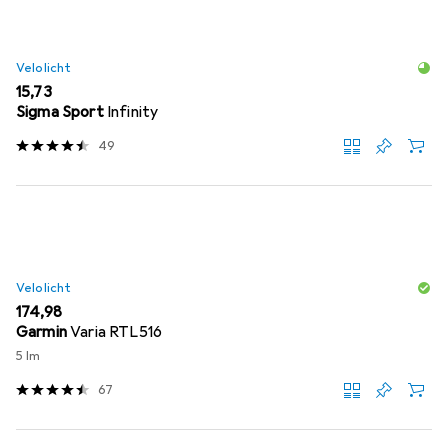
Velolicht
EUR
15,73
Sigma Sport
Infinity
49
Velolicht
EUR
174,98
Garmin
Varia RTL516
5 lm
67