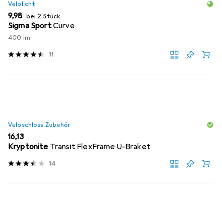
Velolicht
EUR
9,98
bei 2 Stück
Sigma Sport
Curve
400 lm
11
Veloschloss Zubehör
EUR
16,13
Kryptonite
Transit FlexFrame U-Braket
14