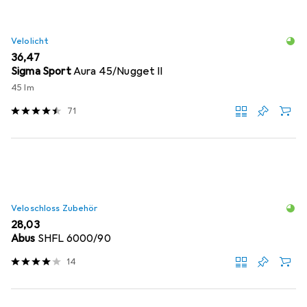
Velolicht
EUR
36,47
Sigma Sport
Aura 45/Nugget II
45 lm
71
Veloschloss Zubehör
EUR
28,03
Abus
SHFL 6000/90
14