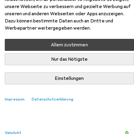
unsere Webseite zu verbessern und gezielte Werbung auf
unseren und anderen Webseiten oder Apps anzuzeigen.
Dazu können bestimmte Daten auch an Dritte und
Zubehör für Abus Chain
Werbepartner weitergegeben werden.
Hier findest du passendes Zubehör zum Produkt Abus
Allem zustimmen
Chain aus den Kategorien Velolicht und Veloschloss
Zubehör.
Nur das Nötigste
Beliebt
Velolicht
Veloschloss Zubehör
Abus
Einstellungen
Relevanz
Impressum
Datenschutzerklärung
Produktliste
Velolicht