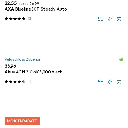
EUR
EUR
22,55
statt
26,99
AXA
Blueline30T Steady Auto
13
Veloschloss Zubehör
EUR
33,96
Abus
ACH 2.0 6KS/100 black
16
MENGENRABATT