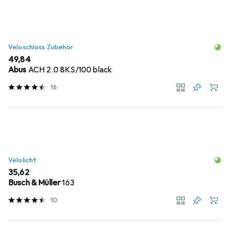
Veloschloss Zubehör
EUR
49,84
Abus
ACH 2.0 8KS/100 black
16
Velolicht
EUR
35,62
Busch & Müller
163
10