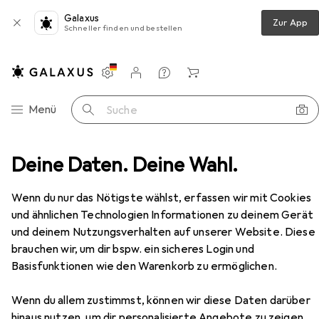
Galaxus
Zur App
Schneller finden und bestellen
Einstellungen
Kundenkonto
Vergleichslisten
Merklisten
Warenkorb
Navigation nach Kategorien
Menü
Suche
Bike
Deine Daten. Deine Wahl.
Veloausrüstung
Veloschloss
Abus Chain
Zubehör
Wenn du nur das Nötigste wählst, erfassen wir mit Cookies
und ähnlichen Technologien Informationen zu deinem Gerät
und deinem Nutzungsverhalten auf unserer Website. Diese
EUR
86,30
brauchen wir, um dir bspw. ein sicheres Login und
Abus
Chain
Basisfunktionen wie den Warenkorb zu ermöglichen.
120 cm
Wenn du allem zustimmst, können wir diese Daten darüber
hinaus nutzen, um dir personalisierte Angebote zu zeigen,