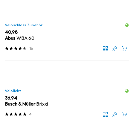
Veloschloss Zubehör
EUR
40,98
Abus
WBA 60
16
Velolicht
EUR
36,94
Busch & Müller
Brixxi
4