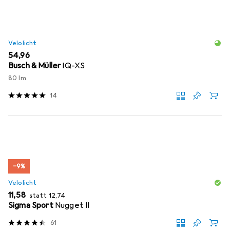
Velolicht
EUR
54,96
Busch & Müller
IQ-XS
80 lm
14
−9%
Velolicht
EUR
EUR
11,58
statt
12,74
Sigma Sport
Nugget II
61