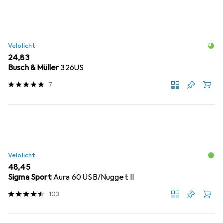
Velolicht
EUR
24,83
Busch & Müller
326US
7
Velolicht
EUR
48,45
Sigma Sport
Aura 60 USB/Nugget II
103