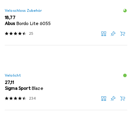
Veloschloss Zubehör
EUR
18,77
Abus
Bordo Lite 6055
25
Velolicht
EUR
27,11
Sigma Sport
Blaze
234