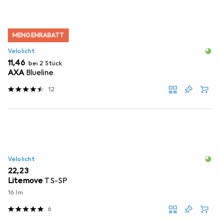
MENGENRABATT
Velolicht
EUR
11,46
bei 2 Stück
AXA
Blueline
12
Velolicht
EUR
22,23
Litemove
TS-SP
16 lm
6