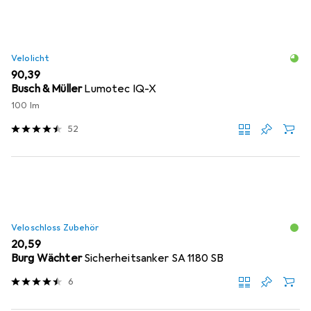
Velolicht
EUR
90,39
Busch & Müller
Lumotec IQ-X
100 lm
52
Veloschloss Zubehör
EUR
20,59
Burg Wächter
Sicherheitsanker SA 1180 SB
6