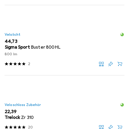
Velolicht
EUR
44,73
Sigma Sport
Buster 800HL
800 lm
2
Veloschloss Zubehör
EUR
22,39
Trelock
Zr 310
20