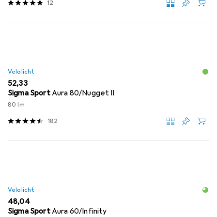
12
Velolicht
EUR
52,33
Sigma Sport
Aura 80/Nugget II
80 lm
182
Velolicht
EUR
48,04
Sigma Sport
Aura 60/Infinity