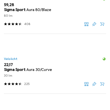
EUR
59,28
Sigma Sport
Aura 80/Blaze
80 lm
408
Velolicht
EUR
22,17
Sigma Sport
Aura 30/Curve
30 lm
225