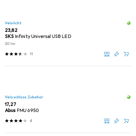
Velolicht
EUR
23,82
SKS
Infinity Universal USB LED
30 lm
11
Veloschloss Zubehör
EUR
17,27
Abus
FMU 6950
4