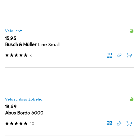
Velolicht
EUR
15,95
Busch & Müller
Line Small
6
Veloschloss Zubehör
EUR
18,69
Abus
Bordo 6000
10