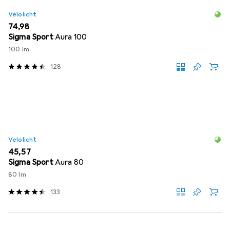
Velolicht
EUR
74,98
Sigma Sport
Aura 100
100 lm
128
Velolicht
EUR
45,57
Sigma Sport
Aura 80
80 lm
133