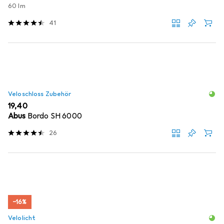
60 lm
41
Veloschloss Zubehör
EUR
19,40
Abus
Bordo SH 6000
26
−16%
Velolicht