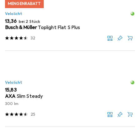
MENGENRABATT
Velolicht
EUR
13,36
bei 2 Stück
Busch & Müller
Toplight Flat S Plus
32
Velolicht
EUR
15,83
AXA
Slim Steady
300 lm
25