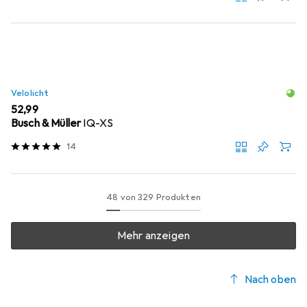
Velolicht
EUR
52,99
Busch & Müller
IQ-XS
14
48 von 329 Produkten
Mehr anzeigen
Nach oben