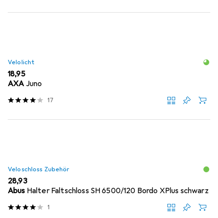
Velolicht
EUR
18,95
AXA
Juno
17
Veloschloss Zubehör
EUR
28,93
Abus
Halter Faltschloss SH 6500/120 Bordo XPlus schwarz
1