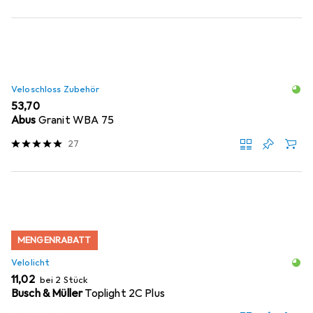
Veloschloss Zubehör
EUR
53,70
Abus
Granit WBA 75
27
MENGENRABATT
Velolicht
EUR
11,02
bei 2 Stück
Busch & Müller
Toplight 2C Plus