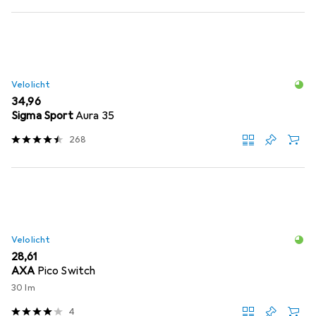
Velolicht
EUR
34,96
Sigma Sport
Aura 35
268
Velolicht
EUR
28,61
AXA
Pico Switch
30 lm
4