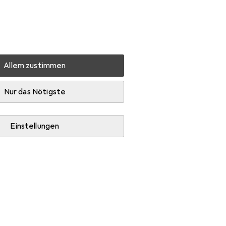
Einstellungen
Kundenkonto
Vergleichslisten
Merklisten
Warenkorb
Anmelden
Allem zustimmen
 Ace
Zubehör
Nur das Nötigste
Einstellungen
Velohelm Zubehör.