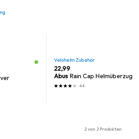
ung
Velohelm Zubehör
EUR
22,99
Abus
Rain Cap Helmüberzug
ver
44
2 von 2 Produkten