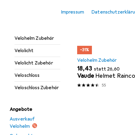
Trinkflasche +
Sortieren nach
:
Relevanz
Impressum
Datenschutzerklär
Thermosflasche
Produktliste
Velohelm
Velohelm Zubehör
−31%
Velolicht
Velohelm Zubehör
Velolicht Zubehör
EUR
EUR
18,43
statt
26,60
Vaude
Helmet Rainco
Veloschloss
55
Veloschloss Zubehör
Angebote
Ausverkauf
Velohelm