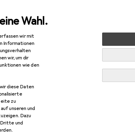
eine Wahl.
erfassen wir mit
rt
Bike
Veloausrüstung
Velohelm
Abus Hyban 2.0
en Informationen
ungsverhalten
en wir, um dir
R
,10
funktionen wie den
us
Hyban 2.0 Ace
- 58 cm
56 - 61 cm
wir diese Daten
onalisierte
eite zu
 auf unseren und
 Abus Hyban 2.0 Ace
zuzeigen. Dazu
Dritte und
rden.
 Zubehör zum Produkt Abus Hyban 2.0 Ace aus der Kategorie 