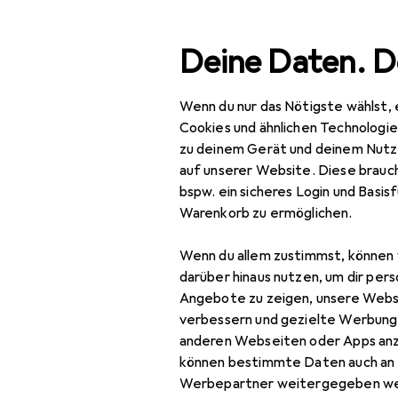
Suche
Deine Daten. D
Wenn du nur das Nötigste wählst, 
Navigation nach Kategorien
Gesamtsortiment
Spo
Gesamtsortiment
Cookies und ähnlichen Technologi
zu deinem Gerät und deinem Nutz
Sport
auf unserer Website. Diese brauch
EU
128
bspw. ein sicheres Login und Basis
Bike
Ab
Warenkorb zu ermöglichen.
52 
Veloausrüstung
Wenn du allem zustimmst, können 
Protektoren
darüber hinaus nutzen, um dir pers
Angebote zu zeigen, unsere Webs
Rucksack
verbessern und gezielte Werbung
Zubehör für
anderen Webseiten oder Apps an
Rucksack Zubehör
können bestimmte Daten auch an 
Sportbrille
Werbepartner weitergegeben we
Hier findest du passendes