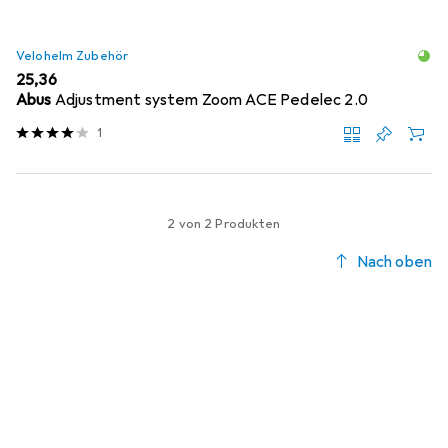
Velohelm Zubehör
EUR
25,36
Abus
Adjustment system Zoom ACE Pedelec 2.0
1
2 von 2 Produkten
Nach oben