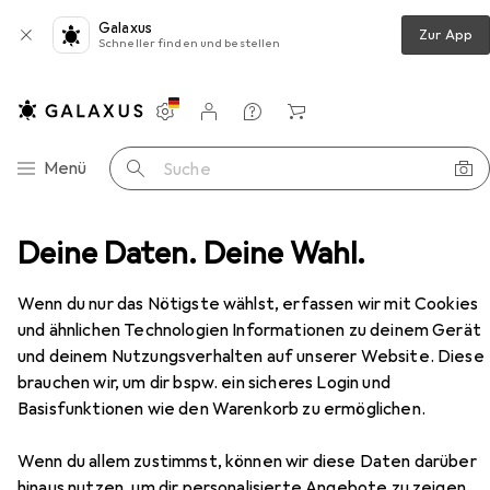
Galaxus
Zur App
Schneller finden und bestellen
Einstellungen
Kundenkonto
Vergleichslisten
Merklisten
Warenkorb
Navigation nach Kategorien
Menü
Suche
Veloausrüstung
Deine Daten. Deine Wahl.
Velohelm
Abus Pedelec 2.0 Ace
Zubehör
Wenn du nur das Nötigste wählst, erfassen wir mit Cookies
und ähnlichen Technologien Informationen zu deinem Gerät
Abus
Pedelec 2.0 Ace
und deinem Nutzungsverhalten auf unserer Website. Diese
52 - 57 cm
brauchen wir, um dir bspw. ein sicheres Login und
Basisfunktionen wie den Warenkorb zu ermöglichen.
Wenn du allem zustimmst, können wir diese Daten darüber
hinaus nutzen, um dir personalisierte Angebote zu zeigen,