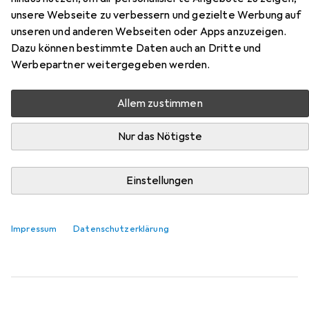
Zubehör für Abus Pedelec 2.0
unsere Webseite zu verbessern und gezielte Werbung auf
Ace
unseren und anderen Webseiten oder Apps anzuzeigen.
Dazu können bestimmte Daten auch an Dritte und
Werbepartner weitergegeben werden.
Hier findest du passendes Zubehör zum Produkt Abus
Pedelec 2.0 Ace aus der Kategorie Velohelm Zubehör.
Allem zustimmen
Relevanz
Produktliste
Nur das Nötigste
Einstellungen
Velohelm Zubehör
EUR
20,81
Abus
Pedelec 2.0
Impressum
Datenschutzerklärung
15