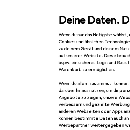
Suche
Deine Daten. D
Wenn du nur das Nötigste wählst, 
Navigation nach Kategorien
Gesamtsortiment
Spo
Gesamtsortiment
Cookies und ähnlichen Technologi
zu deinem Gerät und deinem Nutz
Sport
auf unserer Website. Diese brauch
bspw. ein sicheres Login und Basis
Bike
Warenkorb zu ermöglichen.
Veloausrüstung
Wenn du allem zustimmst, können 
Protektoren
darüber hinaus nutzen, um dir pers
EU
67,
Angebote zu zeigen, unsere Webs
Rucksack
Ab
verbessern und gezielte Werbung
100
anderen Webseiten oder Apps an
Rucksack Zubehör
können bestimmte Daten auch an 
Sportbrille
Werbepartner weitergegeben we