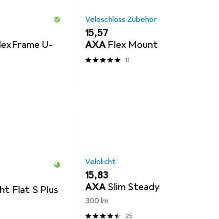
Veloschloss Zubehör
EUR
15,57
FlexFrame U-
AXA
Flex Mount
11
Velolicht
EUR
15,83
AXA
Slim Steady
ht Flat S Plus
300 lm
25