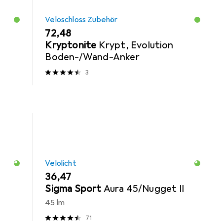
Veloschloss Zubehör
EUR
72,48
Kryptonite
Krypt, Evolution
Boden-/Wand-Anker
3
Velolicht
EUR
36,47
Sigma Sport
Aura 45/Nugget II
45 lm
71