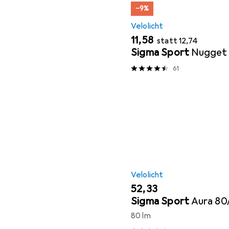
−9%
Velolicht
EUR
EUR
11,58
statt
12,74
Sigma Sport
Nugget 
61
Velolicht
EUR
52,33
Sigma Sport
Aura 80
80 lm