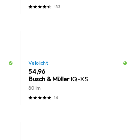
133
Velolicht
EUR
54,96
Busch & Müller
IQ-XS
80 lm
14