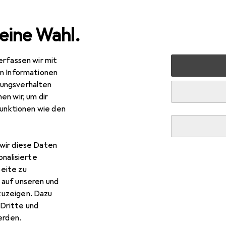
eine Wahl.
erfassen wir mit
rt
Bike
Veloausrüstung
Veloschloss
Abus Ugrip B
en Informationen
ungsverhalten
en wir, um dir
funktionen wie den
wir diese Daten
onalisierte
R
91
eite zu
us
Ugrip Bordo 5700
 auf unseren und
 cm
zuzeigen. Dazu
Dritte und
rden.