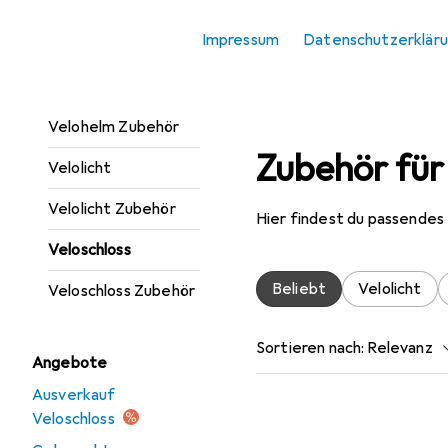
Trinkflasche +
Impressum
Datenschutzerklär
Thermosflasche
Velohelm
Velohelm Zubehör
Zubehör für
Velolicht
Velolicht Zubehör
Hier findest du passendes
Veloschloss
Beliebt
Velolicht
Veloschloss Zubehör
Sortieren nach
:
Relevanz
Angebote
Produktliste
Ausverkauf
Veloschloss