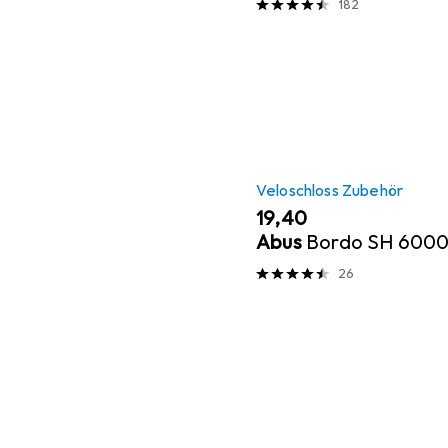
182
Veloschloss Zubehör
EUR
19,40
Abus
Bordo SH 600
26