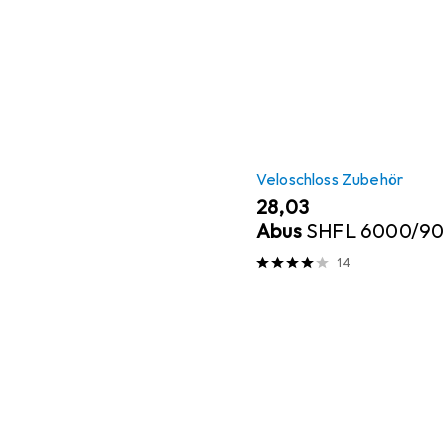
Veloschloss Zubehör
EUR
28,03
Abus
SHFL 6000/90
14