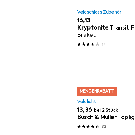
Veloschloss Zubehör
EUR
16,13
Kryptonite
Transit 
Braket
14
MENGENRABATT
Velolicht
EUR
13,36
bei 2 Stück
Busch & Müller
Toplig
32