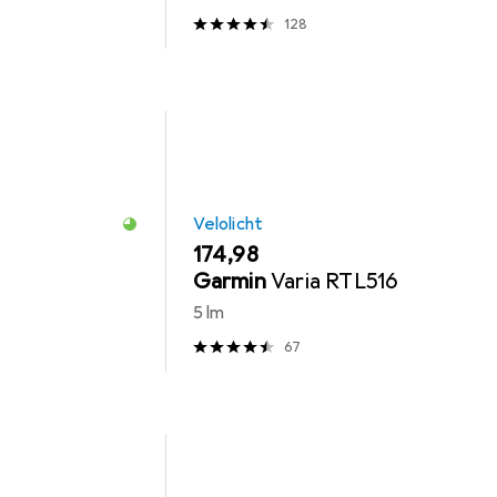
128
Velolicht
EUR
174,98
Garmin
Varia RTL516
5 lm
67