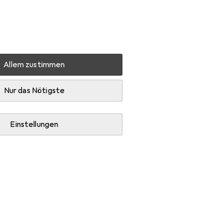
Einstellungen
Kundenkonto
Vergleichslisten
Merklisten
Warenkorb
Anmelden
Allem zustimmen
ordo 5700
Zubehör
Nur das Nötigste
Einstellungen