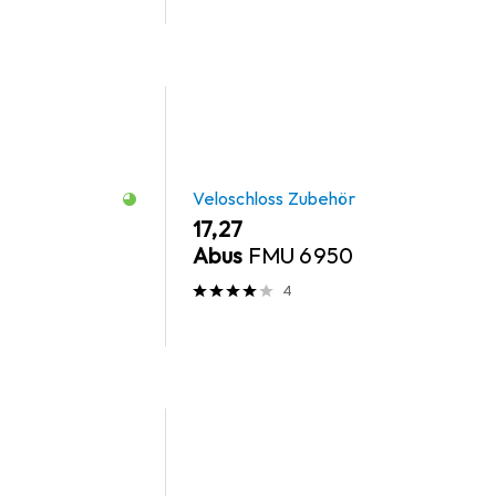
Veloschloss Zubehör
EUR
17,27
Abus
FMU 6950
4