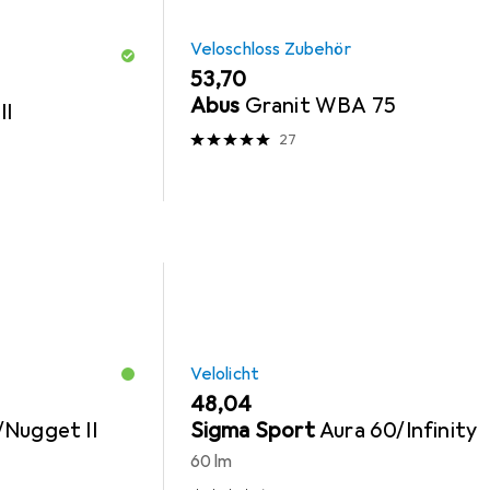
Veloschloss Zubehör
EUR
53,70
Abus
Granit WBA 75
II
27
Velolicht
EUR
48,04
/Nugget II
Sigma Sport
Aura 60/Infinity
60 lm