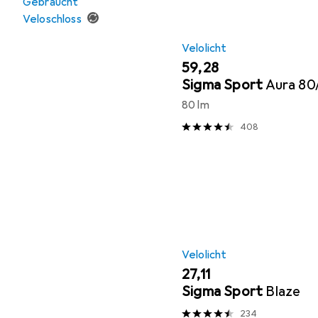
Gebraucht
Veloschloss
Velolicht
EUR
59,28
Sigma Sport
Aura 80
80 lm
408
Velolicht
EUR
27,11
Sigma Sport
Blaze
234