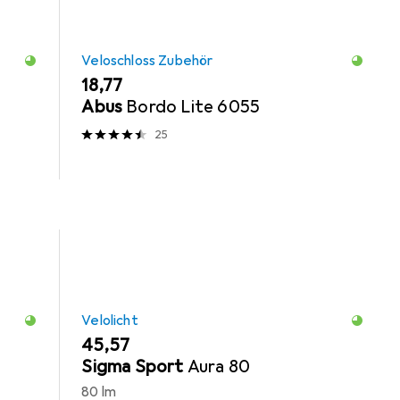
Veloschloss Zubehör
EUR
18,77
Abus
Bordo Lite 6055
25
Velolicht
EUR
45,57
Sigma Sport
Aura 80
80 lm