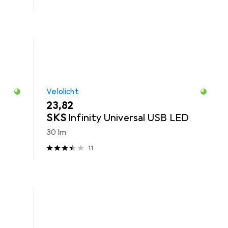
Velolicht
EUR
23,82
SKS
Infinity Universal USB LED
30 lm
11