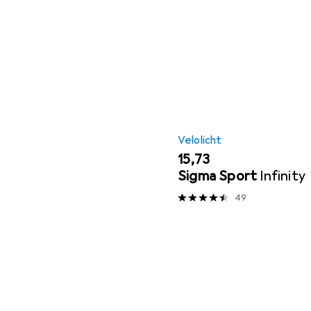
Velolicht
EUR
15,73
Sigma Sport
Infinity
49