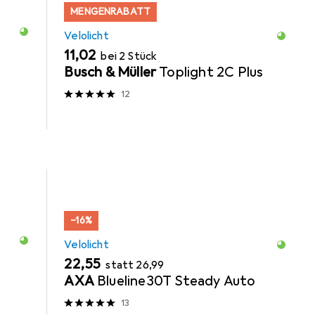
MENGENRABATT
Velolicht
EUR
11,02
bei 2 Stück
Busch & Müller
Toplight 2C Plus
12
−16%
Velolicht
EUR
EUR
22,55
statt
26,99
AXA
Blueline30T Steady Auto
13