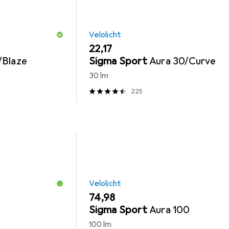
Velolicht
EUR
22,17
/Blaze
Sigma Sport
Aura 30/Curve
30 lm
225
Velolicht
EUR
74,98
Sigma Sport
Aura 100
100 lm