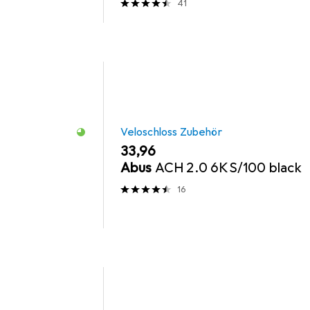
41
Veloschloss Zubehör
EUR
33,96
0
Abus
ACH 2.0 6KS/100 black
16