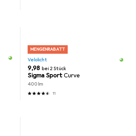
MENGENRABATT
Velolicht
EUR
9,98
bei 2 Stück
Sigma Sport
Curve
400 lm
11