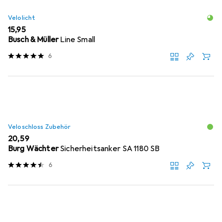
Velolicht
EUR
15,95
Busch & Müller
Line Small
6
Veloschloss Zubehör
EUR
20,59
Burg Wächter
Sicherheitsanker SA 1180 SB
6