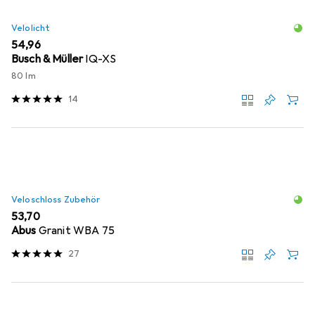
Velolicht
EUR
54,96
Busch & Müller
IQ-XS
80 lm
14
Veloschloss Zubehör
EUR
53,70
Abus
Granit WBA 75
27