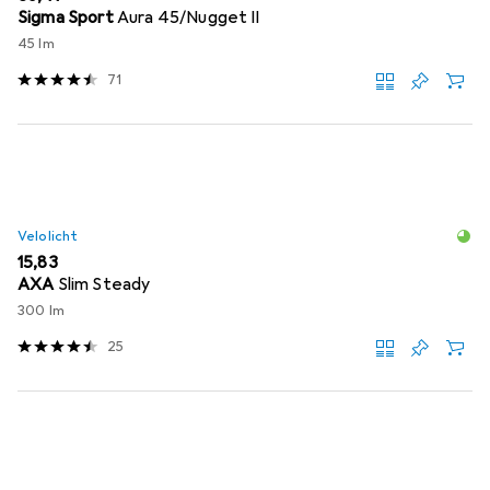
Sigma Sport
Aura 45/Nugget II
45 lm
71
Velolicht
EUR
15,83
AXA
Slim Steady
300 lm
25