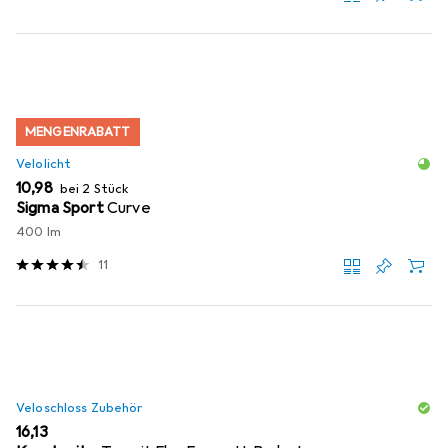
MENGENRABATT
Velolicht
EUR
10,98
bei 2 Stück
Sigma Sport
Curve
400 lm
11
Veloschloss Zubehör
EUR
16,13