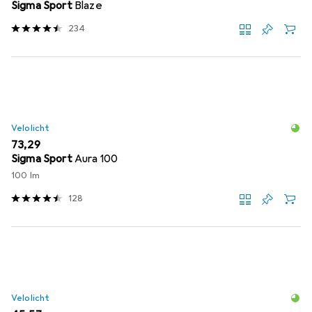
Sigma Sport
Blaze
234
Velolicht
EUR
73,29
Sigma Sport
Aura 100
100 lm
128
Velolicht