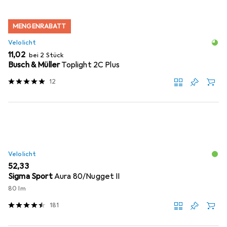
MENGENRABATT
Velolicht
EUR
11,02
bei 2 Stück
Busch & Müller
Toplight 2C Plus
12
Velolicht
EUR
52,33
Sigma Sport
Aura 80/Nugget II
80 lm
181