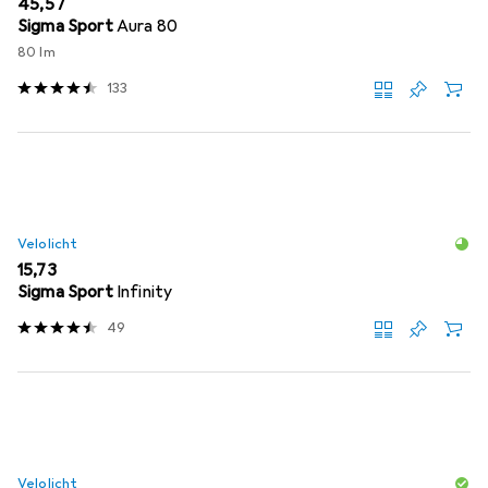
EUR
45,57
Sigma Sport
Aura 80
80 lm
133
Velolicht
EUR
15,73
Sigma Sport
Infinity
49
Velolicht