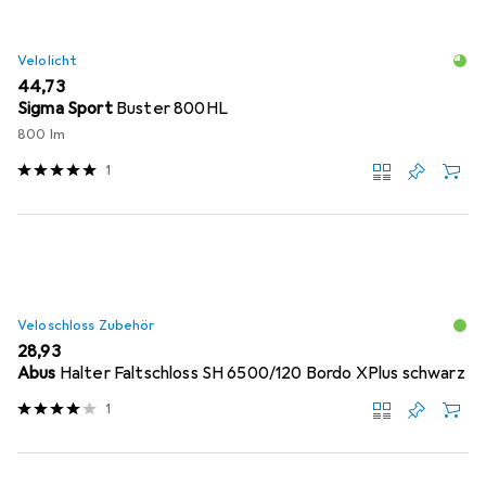
Velolicht
EUR
44,73
Sigma Sport
Buster 800HL
800 lm
1
Veloschloss Zubehör
EUR
28,93
Abus
Halter Faltschloss SH 6500/120 Bordo XPlus schwarz
1