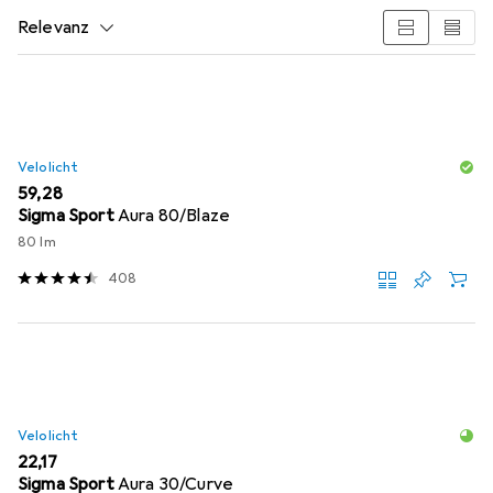
Relevanz
Produktliste
Velolicht
EUR
59,28
Sigma Sport
Aura 80/Blaze
80 lm
408
Velolicht
EUR
22,17
Sigma Sport
Aura 30/Curve