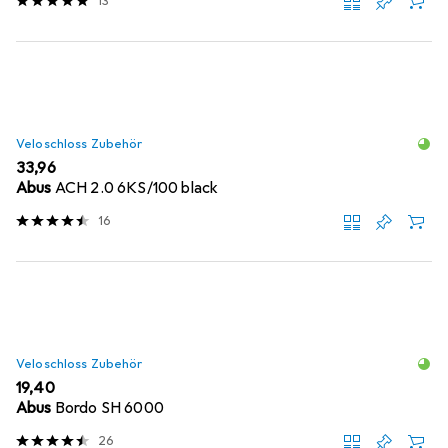
13
Veloschloss Zubehör
EUR
33,96
Abus
ACH 2.0 6KS/100 black
16
Veloschloss Zubehör
EUR
19,40
Abus
Bordo SH 6000
26