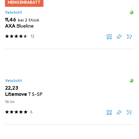
MENGENRABATT
Velolicht
EUR
11,46
bei 2 Stück
AXA
Blueline
12
Velolicht
EUR
22,23
Litemove
TS-SP
16 lm
6