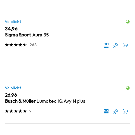
Velolicht
EUR
34,96
Sigma Sport
Aura 35
268
Velolicht
EUR
26,96
Busch & Müller
Lumotec IQ Avy N plus
9