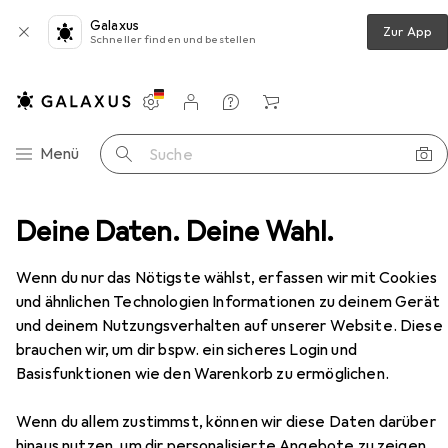
Galaxus
Zur App
Schneller finden und bestellen
Einstellungen
Kundenkonto
Vergleichslisten
Merklisten
Warenkorb
Navigation nach Kategorien
Menü
Suche
loausrüstung
Deine Daten. Deine Wahl.
Veloschloss
Abus Ugrip Bordo 5700
Zubehör
Wenn du nur das Nötigste wählst, erfassen wir mit Cookies
und ähnlichen Technologien Informationen zu deinem Gerät
und deinem Nutzungsverhalten auf unserer Website. Diese
brauchen wir, um dir bspw. ein sicheres Login und
Basisfunktionen wie den Warenkorb zu ermöglichen.
EUR
66,13
Abus
Ugrip Bordo 5700
Wenn du allem zustimmst, können wir diese Daten darüber
100 cm
hinaus nutzen, um dir personalisierte Angebote zu zeigen,