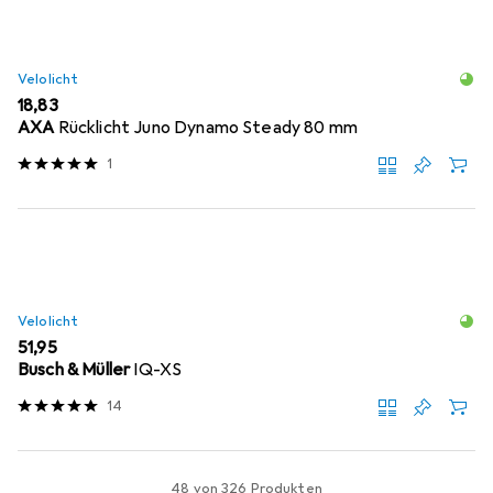
Velolicht
EUR
18,83
AXA
Rücklicht Juno Dynamo Steady 80 mm
1
Velolicht
EUR
51,95
Busch & Müller
IQ-XS
14
48 von 326 Produkten