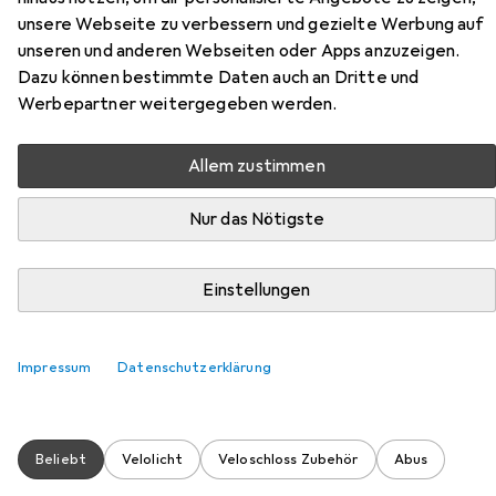
unsere Webseite zu verbessern und gezielte Werbung auf
unseren und anderen Webseiten oder Apps anzuzeigen.
Dazu können bestimmte Daten auch an Dritte und
Werbepartner weitergegeben werden.
Allem zustimmen
Nur das Nötigste
Zubehör für Abus Ugrip Bordo
5700
Einstellungen
Hier findest du passendes Zubehör zum Produkt Abus
Ugrip Bordo 5700 aus den Kategorien Velolicht und
Impressum
Datenschutzerklärung
Veloschloss Zubehör.
Beliebt
Velolicht
Veloschloss Zubehör
Abus