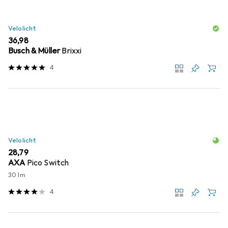
Velolicht
EUR
36,98
Busch & Müller
Brixxi
4
Velolicht
EUR
28,79
AXA
Pico Switch
30 lm
4