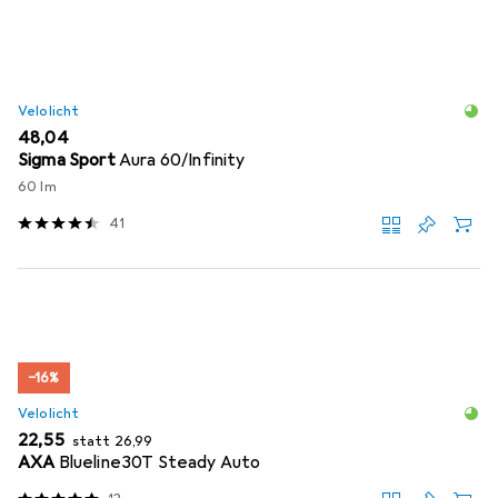
Velolicht
EUR
48,04
Sigma Sport
Aura 60/Infinity
60 lm
41
−16%
Velolicht
EUR
EUR
22,55
statt
26,99
AXA
Blueline30T Steady Auto