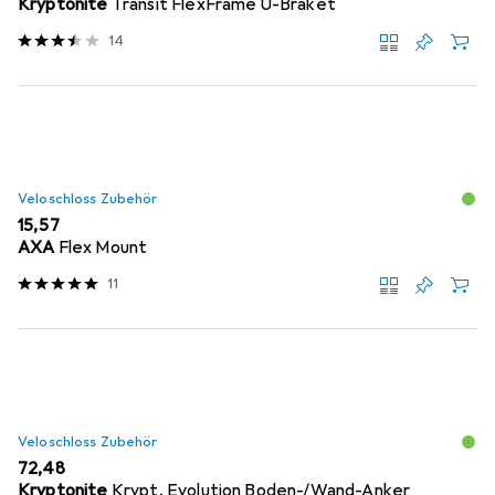
Kryptonite
Transit FlexFrame U-Braket
14
Veloschloss Zubehör
EUR
15,57
AXA
Flex Mount
11
Veloschloss Zubehör
EUR
72,48
Kryptonite
Krypt, Evolution Boden-/Wand-Anker