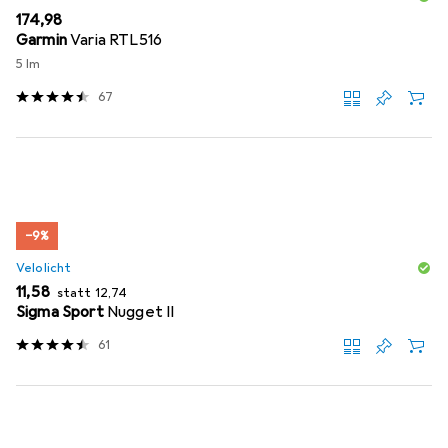
EUR
174,98
Garmin
Varia RTL516
5 lm
67
−9%
Velolicht
EUR
EUR
11,58
statt
12,74
Sigma Sport
Nugget II
61