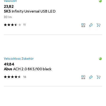
Velolicht
EUR
23,82
SKS
Infinity Universal USB LED
30 lm
11
Veloschloss Zubehör
EUR
49,84
Abus
ACH 2.0 8KS/100 black
16