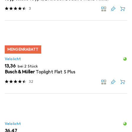
3
MENGENRABATT
Velolicht
EUR
13,36
bei 2 Stück
Busch & Müller
Toplight Flat S Plus
32
Velolicht
EUR
36,47