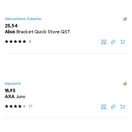
Veloschloss Zubehör
EUR
25,54
Abus
Bracket Quick Store QST
4
Velolicht
EUR
18,95
AXA
Juno
17