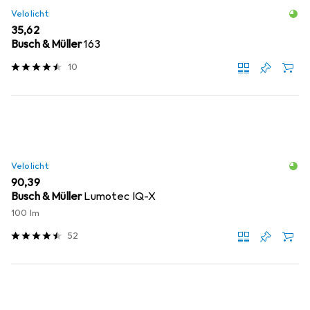
Velolicht
EUR
35,62
Busch & Müller
163
10
Velolicht
EUR
90,39
Busch & Müller
Lumotec IQ-X
100 lm
52