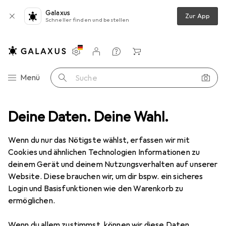
Galaxus
Zur App
Schneller finden und bestellen
Einstellungen
Kundenkonto
Vergleichslisten
Merklisten
Warenkorb
Navigation nach Kategorien
Menü
Suche
s 2er-Set Trinkflasche, Sportflasche, je 540 ml, Edelstahl
Deine Daten. Deine Wahl.
Zubehör
Wenn du nur das Nötigste wählst, erfassen wir mit
Cookies und ähnlichen Technologien Informationen zu
deinem Gerät und deinem Nutzungsverhalten auf unserer
BerlingerHaus
2er-Set Trinkflasche,
Sportflasche, je 540 ml, Edelstahl
Website. Diese brauchen wir, um dir bspw. ein sicheres
0.54 l
Login und Basisfunktionen wie den Warenkorb zu
ermöglichen.
Wenn du allem zustimmst, können wir diese Daten