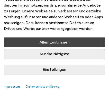
darüber hinaus nutzen, um dir personalisierte Angebote
zu zeigen, unsere Webseite zu verbessern und gezielte
Zubehör für BerlingerHaus 2er-
Werbung auf unseren und anderen Webseiten oder Apps
anzuzeigen. Dazu können bestimmte Daten auch an
Set Trinkflasche, Sportflasche, je
Dritte und Werbepartner weitergegeben werden.
540 ml, Edelstahl
Allem zustimmen
Hier findest du passendes Zubehör zum Produkt
BerlingerHaus 2er-Set Trinkflasche, Sportflasche, je 540
Nur das Nötigste
ml, Edelstahl.
Relevanz
Einstellungen
Produktliste
Keine Produkte gefunden
Impressum
Datenschutzerklärung