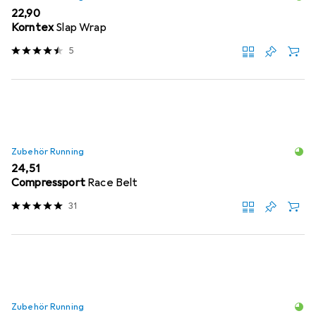
EUR
22,90
Korntex
Slap Wrap
5
Zubehör Running
EUR
24,51
Compressport
Race Belt
31
Zubehör Running