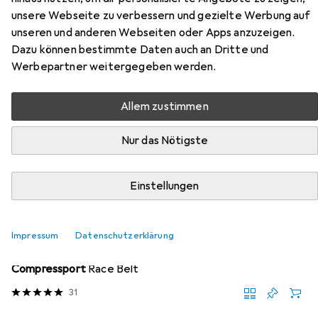
unsere Webseite zu verbessern und gezielte Werbung auf
Hier findest du passendes Zubehör zum Produkt Brütting
unseren und anderen Webseiten oder Apps anzuzeigen.
Outdoorschuhe aus den Kategorien Zubehör Running und
Dazu können bestimmte Daten auch an Dritte und
Sohlen.
Werbepartner weitergegeben werden.
Allem zustimmen
Beliebt
Zubehör Running
Sohlen
Nur das Nötigste
Relevanz
Produktliste
Einstellungen
Impressum
Datenschutzerklärung
Zubehör Running
EUR
39,02
Compressport
Race Belt
31