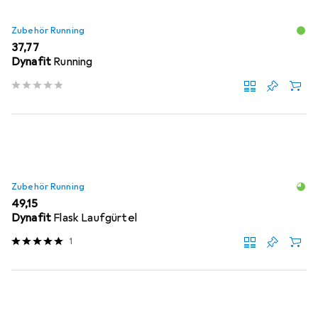
Zubehör Running
EUR
37,77
Dynafit
Running
Zubehör Running
EUR
49,15
Dynafit
Flask Laufgürtel
1