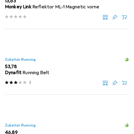
EUR
13,63
Monkey Link
Reflektor ML-1 Magnetic vorne
Zubehör Running
EUR
53,78
Dynafit
Running Belt
3
Zubehör Running
EUR
46,89