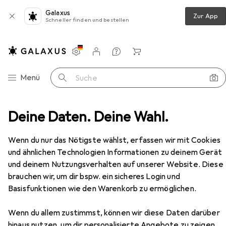
Galaxus
Zur App
Schneller finden und bestellen
Einstellungen
Kundenkonto
Vergleichslisten
Merklisten
Warenkorb
Navigation nach Kategorien
Menü
Suche
Deine Daten. Deine Wahl.
Running
Laufschuhe
Brütting Outdoorschuhe
Zubehör
EUR
49,94
Wenn du nur das Nötigste wählst, erfassen wir mit Cookies
Brütting
Outdoorschuhe
und ähnlichen Technologien Informationen zu deinem Gerät
5 Grössen
und deinem Nutzungsverhalten auf unserer Website. Diese
brauchen wir, um dir bspw. ein sicheres Login und
Basisfunktionen wie den Warenkorb zu ermöglichen.
Zubehör für Brütting
Wenn du allem zustimmst, können wir diese Daten darüber
Outdoorschuhe
hinaus nutzen, um dir personalisierte Angebote zu zeigen,