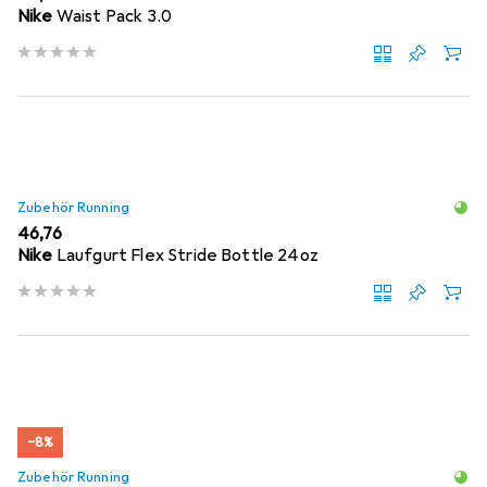
Nike
Waist Pack 3.0
Zubehör Running
EUR
46,76
Nike
Laufgurt Flex Stride Bottle 24oz
−8%
Zubehör Running