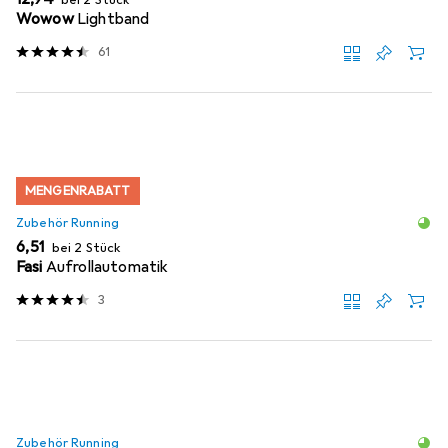
Wowow
Lightband
61
MENGENRABATT
Zubehör Running
EUR
6,51
bei 2 Stück
Fasi
Aufrollautomatik
3
Zubehör Running