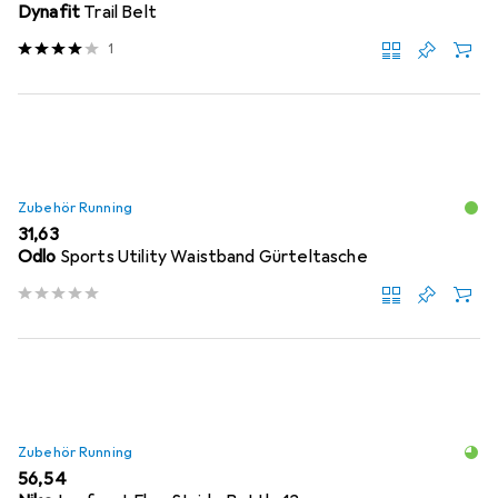
Dynafit
Trail Belt
1
Zubehör Running
EUR
31,63
Odlo
Sports Utility Waistband Gürteltasche
Zubehör Running
EUR
56,54