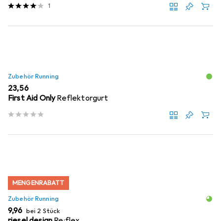
1
Zubehör Running
EUR
23,56
First Aid Only
Reflektorgurt
MENGENRABATT
Zubehör Running
EUR
9,96
bei 2 Stück
riesel design
Re:flex