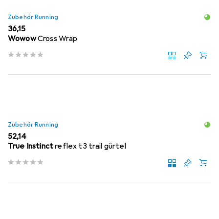
Zubehör Running
EUR
36,15
Wowow
Cross Wrap
Zubehör Running
EUR
52,14
True Instinct
reflex t3 trail gürtel