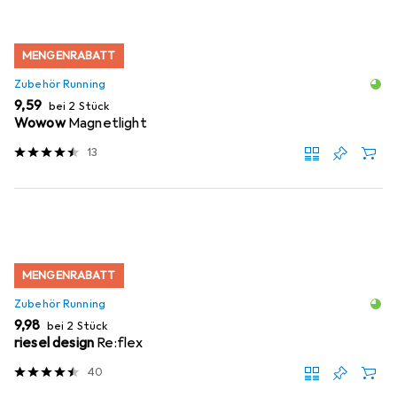
MENGENRABATT
Zubehör Running
EUR
9,59
bei 2 Stück
Wowow
Magnetlight
13
MENGENRABATT
Zubehör Running
EUR
9,98
bei 2 Stück
riesel design
Re:flex
40