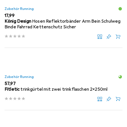
Zubehör Running
EUR
17,99
König Design
Hosen Reflektorbänder Arm Bein Schulweg
Binde Fahrrad Kettenschutz Sicher
Zubehör Running
EUR
57,97
Fitletic
trinkgürtel mit zwei trinkflaschen 2x250ml