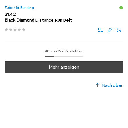
Zubehör Running
EUR
31,42
Black Diamond
Distance Run Belt
48 von 192 Produkten
Mehr anzeigen
Nach oben