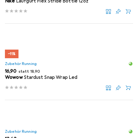
Nike
Laufgurt Flex Stride Bottle 12oz
−11%
Zubehör Running
EUR
EUR
16,90
statt
18,90
Wowow
Stardust Snap Wrap Led
Zubehör Running