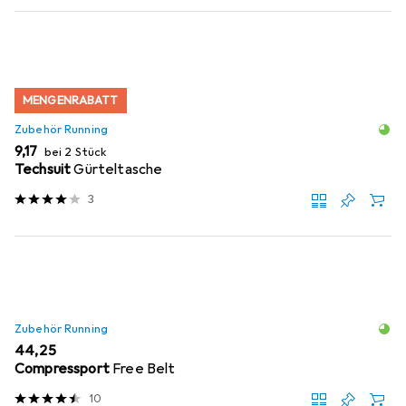
MENGENRABATT
Zubehör Running
EUR
9,17
bei 2 Stück
Techsuit
Gürteltasche
3
Zubehör Running
EUR
44,25
Compressport
Free Belt
10