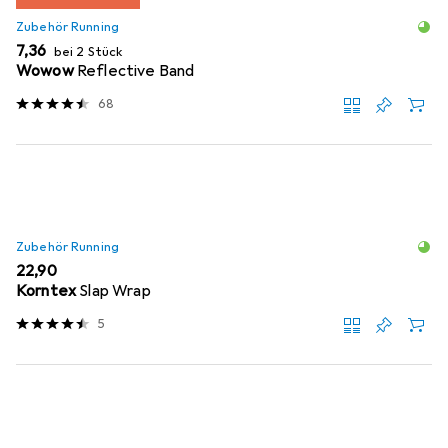
Zubehör Running
EUR
7,36
bei 2 Stück
Wowow
Reflective Band
68
Zubehör Running
EUR
22,90
Korntex
Slap Wrap
5