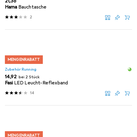
EUR
21,36
Hama
Bauchtasche
2
MENGENRABATT
Zubehör Running
EUR
14,92
bei 2 Stück
Fasi
LED Leucht-Reflexband
14
MENGENRABATT