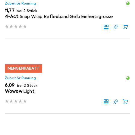
Zubehör Running
EUR
11,77
bei 2 Stück
4-Act
Snap Wrap Reflexband Gelb Einheitsgrösse
MENGENRABATT
Zubehör Running
EUR
6,09
bei 2 Stück
Wowow
Light