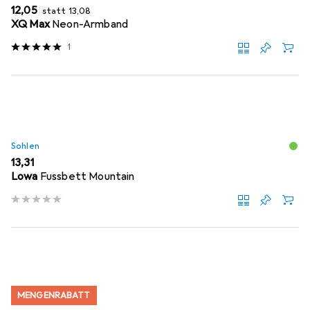
EUR
EUR
12,05
statt
13,08
XQ Max
Neon-Armband
1
Sohlen
EUR
13,31
Lowa
Fussbett Mountain
MENGENRABATT