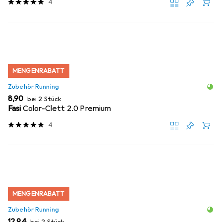
4
MENGENRABATT
Zubehör Running
EUR
8,90
bei 2 Stück
Fasi
Color-Clett 2.0 Premium
4
MENGENRABATT
Zubehör Running
EUR
12,94
bei 2 Stück