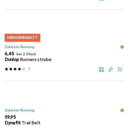
MENGENRABATT
Zubehör Running
EUR
6,45
bei 2 Stück
Dunlop
Runners strobe
7
Zubehör Running
EUR
59,95
Dynafit
Trail Belt