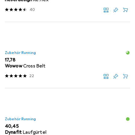
40
Zubehör Running
EUR
17,78
Wowow
Cross Belt
22
Zubehör Running
EUR
40,45
Dynafit
Laufgürtel