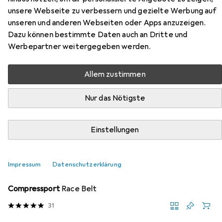
unsere Webseite zu verbessern und gezielte Werbung auf
Hier findest du passendes Zubehör zum Produkt Brütting
unseren und anderen Webseiten oder Apps anzuzeigen.
Schnürschuhe aus den Kategorien Zubehör Running und
Dazu können bestimmte Daten auch an Dritte und
Sohlen.
Werbepartner weitergegeben werden.
Allem zustimmen
Beliebt
Zubehör Running
Sohlen
Nur das Nötigste
Relevanz
Produktliste
Einstellungen
Impressum
Datenschutzerklärung
Zubehör Running
EUR
39,02
Compressport
Race Belt
31