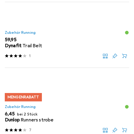
Zubehör Running
EUR
59,95
Dynafit
Trail Belt
1
MENGENRABATT
Zubehör Running
EUR
6,45
bei 2 Stück
Dunlop
Runners strobe
7