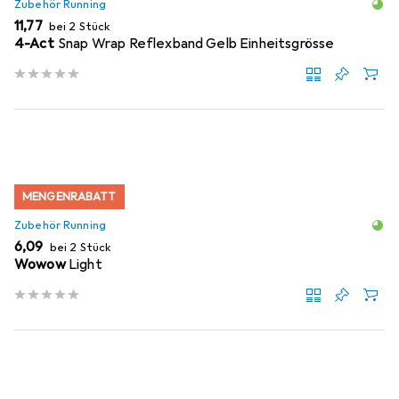
Zubehör Running
EUR
11,77
bei 2 Stück
4-Act
Snap Wrap Reflexband Gelb Einheitsgrösse
MENGENRABATT
Zubehör Running
EUR
6,09
bei 2 Stück
Wowow
Light