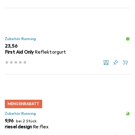
Zubehör Running
EUR
23,56
First Aid Only
Reflektorgurt
MENGENRABATT
Zubehör Running
EUR
9,96
bei 2 Stück
riesel design
Re:flex