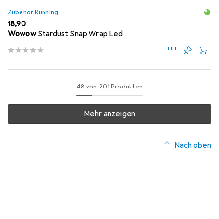
Zubehör Running
EUR
18,90
Wowow
Stardust Snap Wrap Led
48 von 201 Produkten
Mehr anzeigen
Nach oben