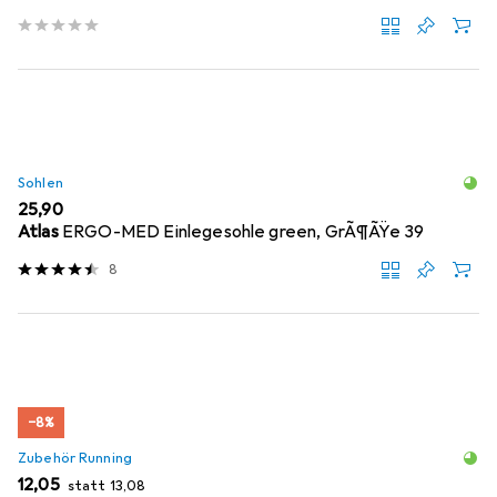
Sohlen
EUR
25,90
Atlas
ERGO-MED Einlegesohle green, GrÃ¶ÃŸe 39
8
−8%
Zubehör Running
EUR
EUR
12,05
statt
13,08