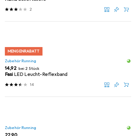
2
MENGENRABATT
Zubehör Running
EUR
14,92
bei 2 Stück
Fasi
LED Leucht-Reflexband
14
Zubehör Running
EUR
22,90