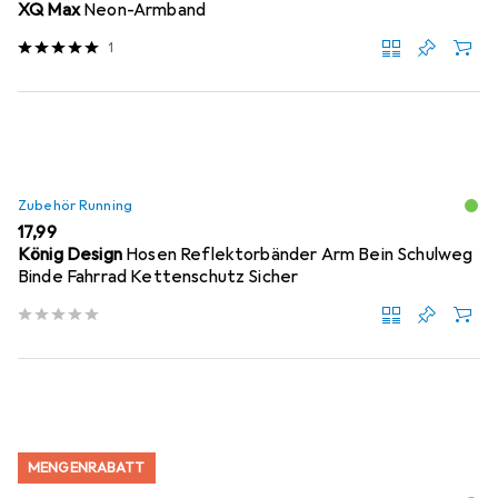
XQ Max
Neon-Armband
1
Zubehör Running
EUR
17,99
König Design
Hosen Reflektorbänder Arm Bein Schulweg
Binde Fahrrad Kettenschutz Sicher
MENGENRABATT