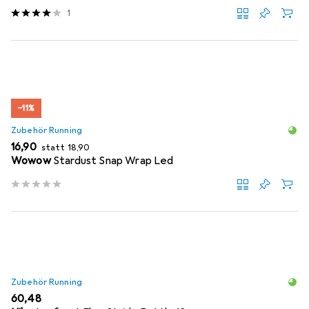
1
−11%
Zubehör Running
EUR
EUR
16,90
statt
18,90
Wowow
Stardust Snap Wrap Led
Zubehör Running
EUR
60,48