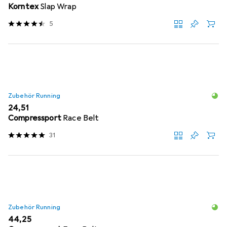
Korntex
Slap Wrap
5
Zubehör Running
EUR
24,51
Compressport
Race Belt
31
Zubehör Running
EUR
44,25