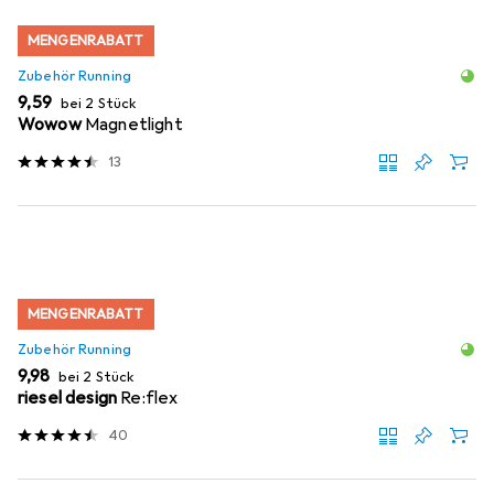
MENGENRABATT
Zubehör Running
EUR
9,59
bei 2 Stück
Wowow
Magnetlight
13
MENGENRABATT
Zubehör Running
EUR
9,98
bei 2 Stück
riesel design
Re:flex
40