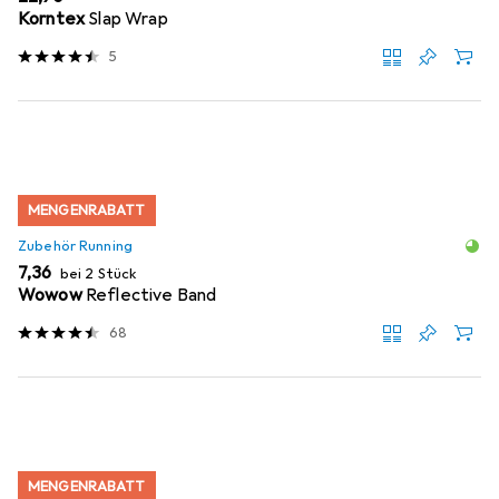
Korntex
Slap Wrap
5
MENGENRABATT
Zubehör Running
EUR
7,36
bei 2 Stück
Wowow
Reflective Band
68
MENGENRABATT