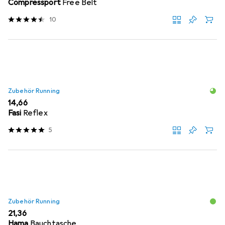
Compressport
Free Belt
10
Zubehör Running
EUR
14,66
Fasi
Reflex
5
Zubehör Running
EUR
21,36
Hama
Bauchtasche