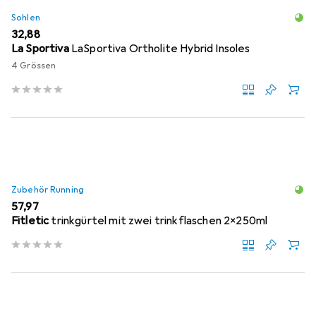
Sohlen
EUR
32,88
La Sportiva
LaSportiva Ortholite Hybrid Insoles
4 Grössen
Zubehör Running
EUR
57,97
Fitletic
trinkgürtel mit zwei trinkflaschen 2x250ml