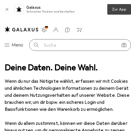
Galaxus
Zur App
Schneller finden und bestellen
Einstellungen
Kundenkonto
Vergleichslisten
Merklisten
Warenkorb
Navigation nach Kategorien
Menü
Suche
rt
Deine Daten. Deine Wahl.
Running
Laufschuhe
Brütting Schnürschuhe
Zubehör
EUR
45,95
Wenn du nur das Nötigste wählst, erfassen wir mit Cookies
Brütting
Schnürschuhe
und ähnlichen Technologien Informationen zu deinem Gerät
39
und deinem Nutzungsverhalten auf unserer Website. Diese
brauchen wir, um dir bspw. ein sicheres Login und
Basisfunktionen wie den Warenkorb zu ermöglichen.
Zubehör für Brütting
Wenn du allem zustimmst, können wir diese Daten darüber
Schnürschuhe
hinaus nutzen, um dir personalisierte Angebote zu zeigen,