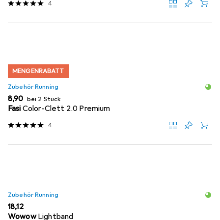
4
MENGENRABATT
Zubehör Running
EUR
8,90
bei 2 Stück
Fasi
Color-Clett 2.0 Premium
4
Zubehör Running
EUR
18,12
Wowow
Lightband