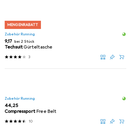
MENGENRABATT
Zubehör Running
EUR
9,17
bei 2 Stück
Techsuit
Gürteltasche
3
Zubehör Running
EUR
44,25
Compressport
Free Belt
10