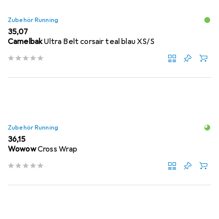
Zubehör Running
EUR
35,07
Camelbak
Ultra Belt corsair teal blau XS/S
Zubehör Running
EUR
36,15
Wowow
Cross Wrap