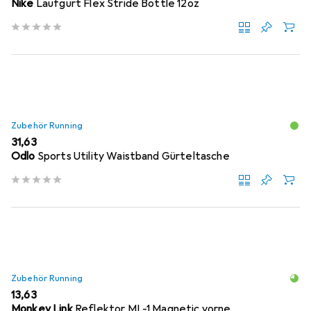
Nike
Laufgurt Flex Stride Bottle 12oz
Zubehör Running
EUR
31,63
Odlo
Sports Utility Waistband Gürteltasche
Zubehör Running
EUR
13,63
Monkey Link
Reflektor ML-1 Magnetic vorne