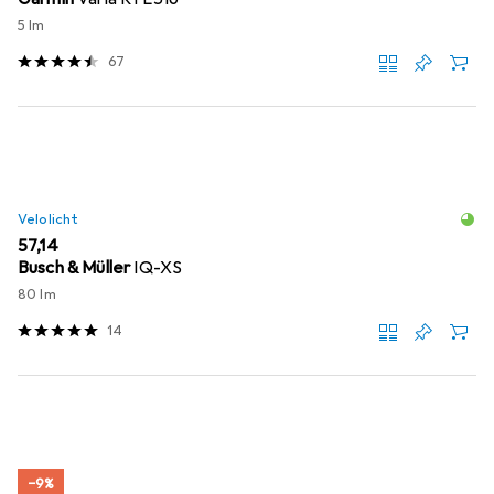
5 lm
67
Velolicht
EUR
57,14
Busch & Müller
IQ-XS
80 lm
14
−9%