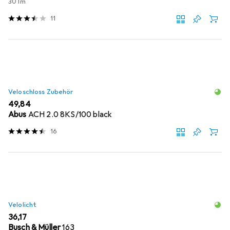
30 lm
11
Veloschloss Zubehör
EUR
49,84
Abus
ACH 2.0 8KS/100 black
16
Velolicht
EUR
36,17
Busch & Müller
163