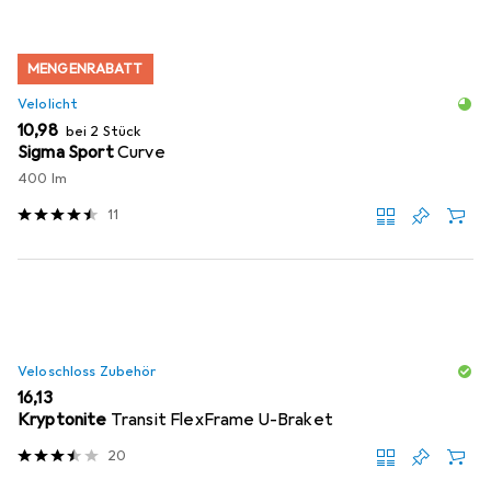
MENGENRABATT
Velolicht
EUR
10,98
bei 2 Stück
Sigma Sport
Curve
400 lm
11
Veloschloss Zubehör
EUR
16,13
Kryptonite
Transit FlexFrame U-Braket
20