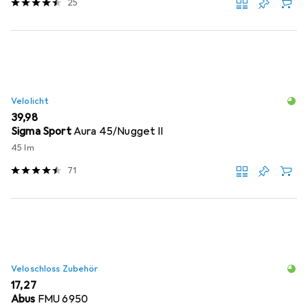
25
Velolicht
EUR
39,98
Sigma Sport
Aura 45/Nugget II
45 lm
71
Veloschloss Zubehör
EUR
17,27
Abus
FMU 6950