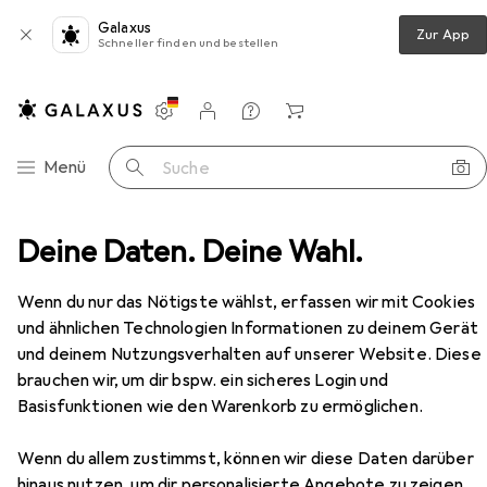
Galaxus
Zur App
Schneller finden und bestellen
Einstellungen
Kundenkonto
Vergleichslisten
Merklisten
Warenkorb
Navigation nach Kategorien
Menü
Suche
Veloschloss
Deine Daten. Deine Wahl.
Dunlop bicycle chain lock 120 cm (green)
Zubehör
Wenn du nur das Nötigste wählst, erfassen wir mit Cookies
und ähnlichen Technologien Informationen zu deinem Gerät
und deinem Nutzungsverhalten auf unserer Website. Diese
brauchen wir, um dir bspw. ein sicheres Login und
EUR
9,–
bei 2 Stück
Basisfunktionen wie den Warenkorb zu ermöglichen.
Dunlop
bicycle chain lock 120 cm
(green)
Wenn du allem zustimmst, können wir diese Daten darüber
120 cm
hinaus nutzen, um dir personalisierte Angebote zu zeigen,