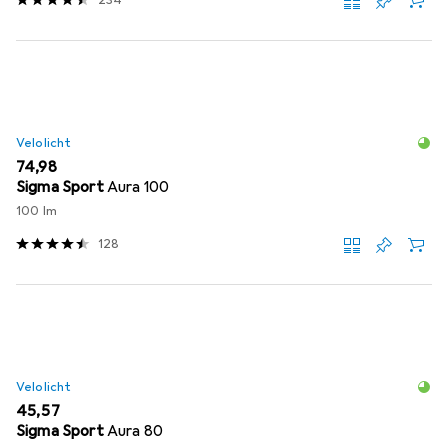
234
Velolicht
EUR
74,98
Sigma Sport
Aura 100
100 lm
128
Velolicht
EUR
45,57
Sigma Sport
Aura 80