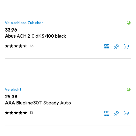
Veloschloss Zubehör
EUR
33,96
Abus
ACH 2.0 6KS/100 black
16
Velolicht
EUR
25,38
AXA
Blueline30T Steady Auto
13