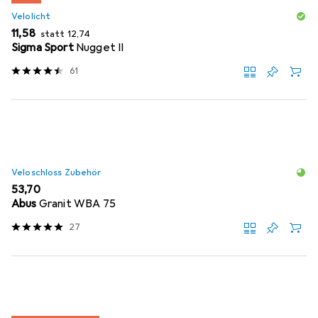
Velolicht
EUR
EUR
11,58
statt
12,74
Sigma Sport
Nugget II
61
Veloschloss Zubehör
EUR
53,70
Abus
Granit WBA 75
27