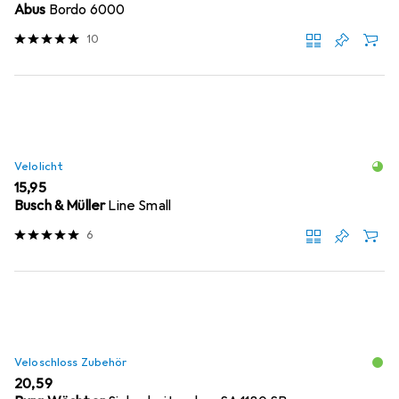
Abus
Bordo 6000
10
Velolicht
EUR
15,95
Busch & Müller
Line Small
6
Veloschloss Zubehör
EUR
20,59