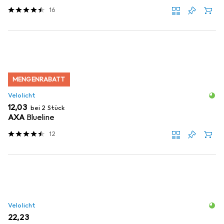
16
MENGENRABATT
Velolicht
EUR
12,03
bei 2 Stück
AXA
Blueline
12
Velolicht
EUR
22,23