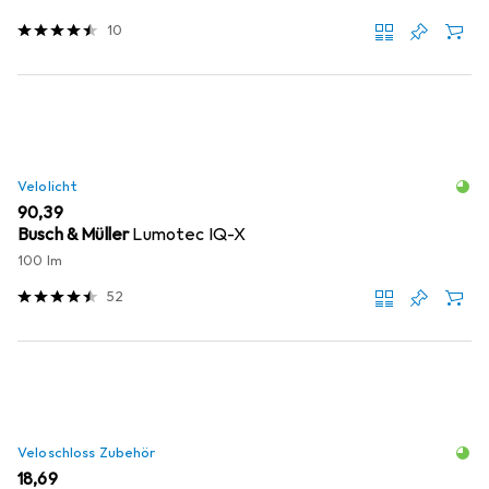
10
Velolicht
EUR
90,39
Busch & Müller
Lumotec IQ-X
100 lm
52
Veloschloss Zubehör
EUR
18,69