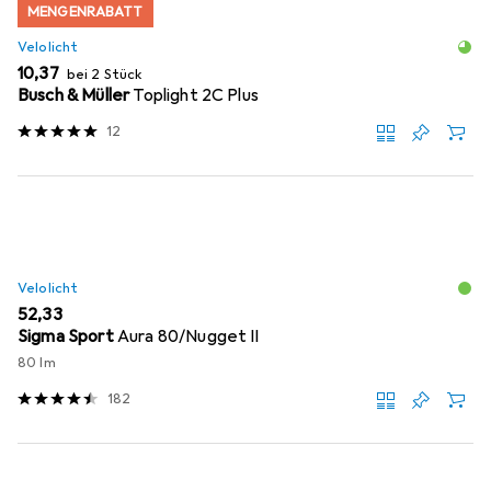
MENGENRABATT
Velolicht
EUR
10,37
bei 2 Stück
Busch & Müller
Toplight 2C Plus
12
Velolicht
EUR
52,33
Sigma Sport
Aura 80/Nugget II
80 lm
182