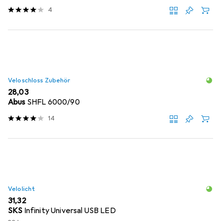
4
Veloschloss Zubehör
EUR
28,03
Abus
SHFL 6000/90
14
Velolicht
EUR
31,32
SKS
Infinity Universal USB LED