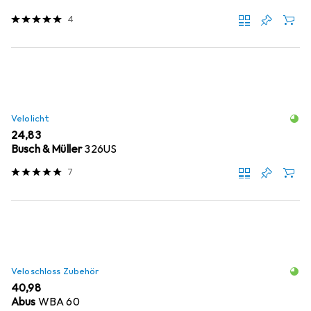
4
Velolicht
EUR
24,83
Busch & Müller
326US
7
Veloschloss Zubehör
EUR
40,98
Abus
WBA 60