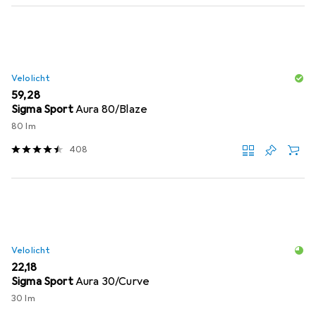
Produktliste
Velolicht
EUR
59,28
Sigma Sport
Aura 80/Blaze
80 lm
408
Velolicht
EUR
22,18
Sigma Sport
Aura 30/Curve
30 lm