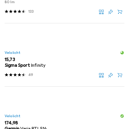
80 lm
133
Velolicht
EUR
15,73
Sigma Sport
Infinity
49
Velolicht
EUR
174,98
Garmin
Varia RTL516