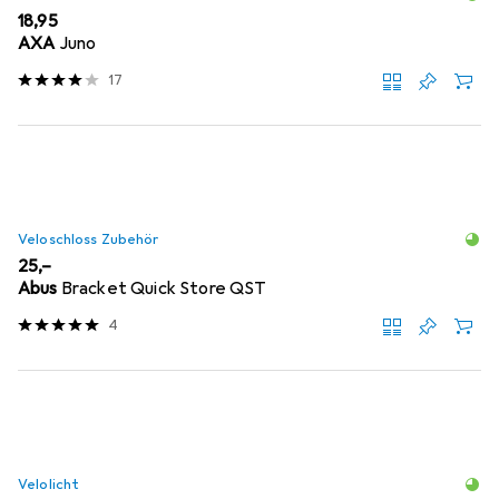
EUR
18,95
AXA
Juno
17
Veloschloss Zubehör
EUR
25,–
Abus
Bracket Quick Store QST
4
Velolicht