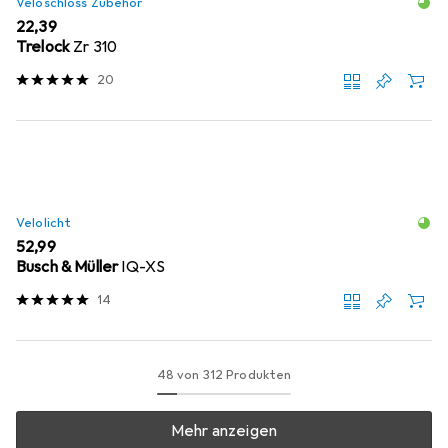
Veloschloss Zubehör
EUR
22,39
Trelock
Zr 310
20
Velolicht
EUR
52,99
Busch & Müller
IQ-XS
14
48 von 312 Produkten
Mehr anzeigen