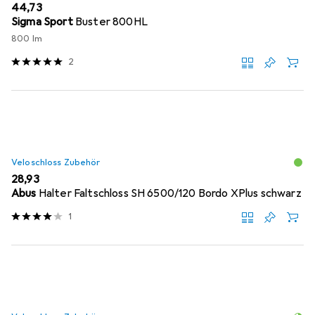
EUR
44,73
Sigma Sport
Buster 800HL
800 lm
2
Veloschloss Zubehör
EUR
28,93
Abus
Halter Faltschloss SH 6500/120 Bordo XPlus schwarz
1