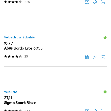
225
Veloschloss Zubehör
EUR
18,77
Abus
Bordo Lite 6055
25
Velolicht
EUR
27,11
Sigma Sport
Blaze