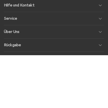
Hilfe und Kontakt
Service
Über Uns
Rückgabe
Soziale Medien
Stellenangebote
Preise
Alle Preise in EUR inkl. MwSt., zzgl.
Versandkosten
bei Bestellungen
unter
30,–
Shop Version
master-20260807-2039-31207921115-1