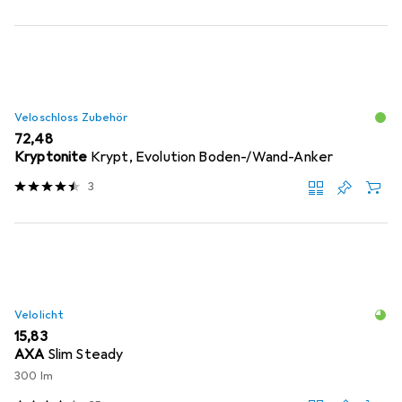
Veloschloss Zubehör
EUR
72,48
Kryptonite
Krypt, Evolution Boden-/Wand-Anker
3
Velolicht
EUR
15,83
AXA
Slim Steady
300 lm