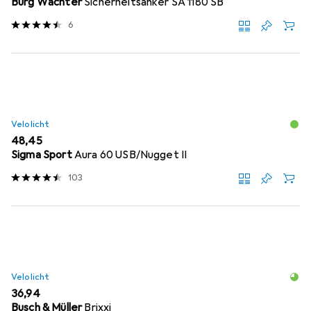
Burg Wächter
Sicherheitsanker SA 1180 SB
6
Velolicht
EUR
48,45
Sigma Sport
Aura 60 USB/Nugget II
103
Velolicht
EUR
36,94
Busch & Müller
Brixxi