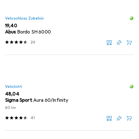
Veloschloss Zubehör
EUR
19,40
Abus
Bordo SH 6000
26
Velolicht
EUR
48,04
Sigma Sport
Aura 60/Infinity
60 lm
41