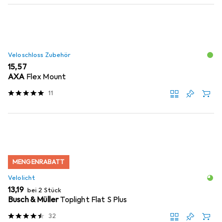
Veloschloss Zubehör
EUR
15,57
AXA
Flex Mount
11
MENGENRABATT
Velolicht
EUR
13,19
bei 2 Stück
Busch & Müller
Toplight Flat S Plus
32