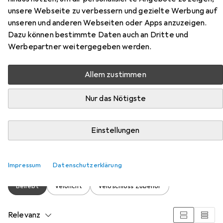
unsere Webseite zu verbessern und gezielte Werbung auf
unseren und anderen Webseiten oder Apps anzuzeigen.
Dazu können bestimmte Daten auch an Dritte und
Werbepartner weitergegeben werden.
Allem zustimmen
Zubehör für Dunlop bicycle chain
Nur das Nötigste
lock 120 cm (green)
Hier findest du passendes Zubehör zum Produkt Dunlop
Einstellungen
bicycle chain lock 120 cm (green) aus den Kategorien
Velolicht und Veloschloss Zubehör.
Impressum
Datenschutzerklärung
Beliebt
Velolicht
Veloschloss Zubehör
Relevanz