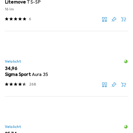
Litemove
TS-SP
16 lm
6
Velolicht
EUR
34,96
Sigma Sport
Aura 35
268
Velolicht