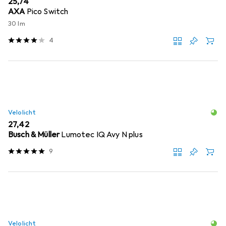
EUR
25,74
AXA
Pico Switch
30 lm
4
Velolicht
EUR
27,42
Busch & Müller
Lumotec IQ Avy N plus
9
Velolicht