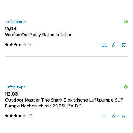
Luftpumpe
EUR
16,04
Winfun
Out2play Ballon Inflator
7
Luftpumpe
EUR
112,03
Outdoor Master
The Shark Elektrische Luftpumpe SUP
Pumpe Hochdruck mit 20PSI 12V DC
12