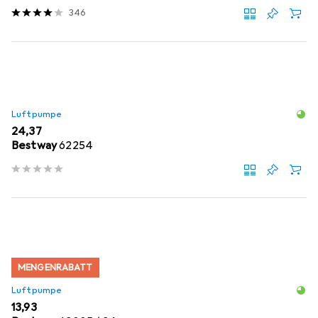
346
Luftpumpe
EUR
24,37
Bestway
62254
MENGENRABATT
Luftpumpe
EUR
13,93