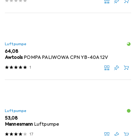
Luftpumpe
EUR
64,08
Awtools
POMPA PALIWOWA CPN YB-40A 12V
1
Luftpumpe
EUR
53,08
Mannesmann
Luftpumpe
17