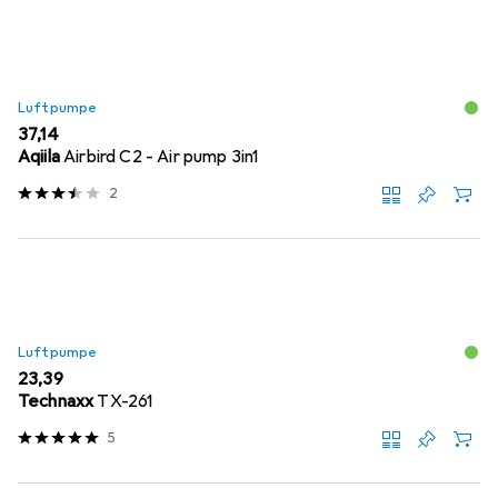
Luftpumpe
EUR
37,14
Aqiila
Airbird C2 - Air pump 3in1
2
Luftpumpe
EUR
23,39
Technaxx
TX-261
5