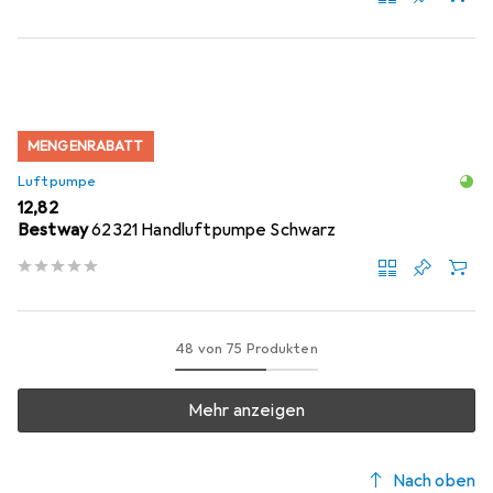
MENGENRABATT
Luftpumpe
EUR
12,82
Bestway
62321 Handluftpumpe Schwarz
48 von 75 Produkten
Mehr anzeigen
Nach oben