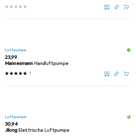
Luftpumpe
EUR
23,99
Mannesmann
Handluftpumpe
1
Luftpumpe
EUR
30,94
Jilong
Elektrische Luftpumpe