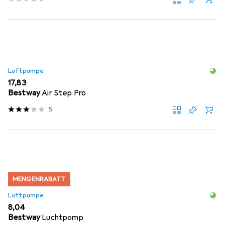
Luftpumpe
EUR
17,83
Bestway
Air Step Pro
5
MENGENRABATT
Luftpumpe
EUR
8,04
Bestway
Luchtpomp