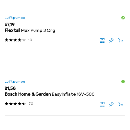
Luftpumpe
EUR
67,19
Flextail
Max Pump 3 Org
10
Luftpumpe
EUR
81,58
Bosch Home & Garden
EasyInflate 18V-500
70