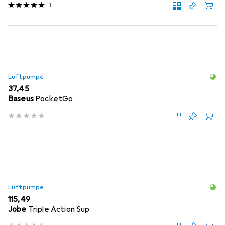
1
Luftpumpe
EUR
37,45
Baseus
PocketGo
Luftpumpe
EUR
115,49
Jobe
Triple Action Sup