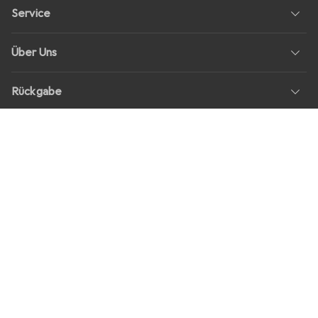
Service
Über Uns
Rückgabe
Soziale Medien
Stellenangebote
Preise
Alle Preise in EUR inkl. MwSt., zzgl.
Versandkosten
bei Bestellungen
unter
30,–
Shop Version
master-20260807-1107-31164520144-1
Unsere Onlineshops
digitec.ch
galaxus.ch
galaxus.at
galaxus.fr
galaxus.it
galaxus.nl
galaxus.be