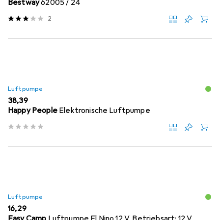
Bestway
62005 / 24
2
Luftpumpe
EUR
38,39
Happy People
Elektronische Luftpumpe
Luftpumpe
EUR
16,29
Easy Camp
Luftpumpe El Nino 12 V, Betriebsart: 12 V