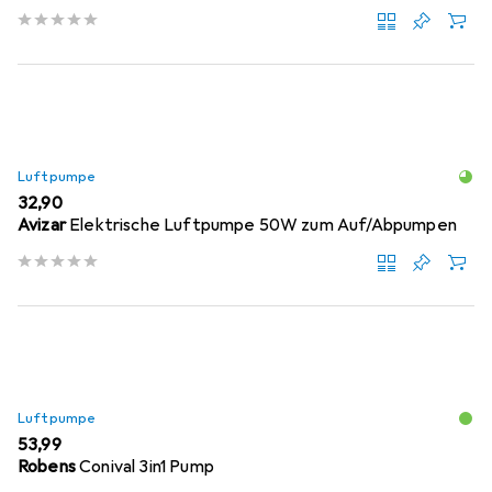
Luftpumpe
EUR
32,90
Avizar
Elektrische Luftpumpe 50W zum Auf/Abpumpen
Luftpumpe
EUR
53,99
Robens
Conival 3in1 Pump