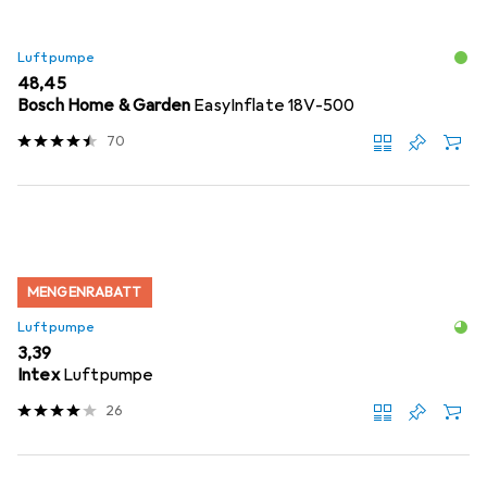
Luftpumpe
EUR
48,45
Bosch Home & Garden
EasyInflate 18V-500
70
MENGENRABATT
Luftpumpe
EUR
3,39
Intex
Luftpumpe
26