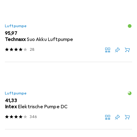
Luftpumpe
EUR
95,97
Technaxx
Suo Akku Luftpumpe
28
Luftpumpe
EUR
41,33
Intex
Elektrische Pumpe DC
346