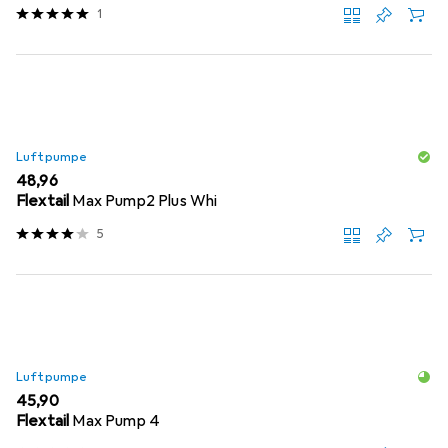
1
Luftpumpe
EUR
48,96
Flextail
Max Pump2 Plus Whi
5
Luftpumpe
EUR
45,90
Flextail
Max Pump 4