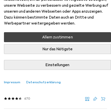
unsere Webseite zu verbessern und gezielte Werbung auf
Blue fun with a yellow meteor
unseren und anderen Webseiten oder Apps anzuzeigen.
Dazu können bestimmte Daten auch an Dritte und
Hier findest du passendes Zubehör zum Produkt EPEE
Werbepartner weitergegeben werden.
Spinball Ball Blue fun with a yellow meteor aus der
Kategorie Luftpumpe.
Allem zustimmen
Relevanz
Nur das Nötigste
Produktliste
Einstellungen
MENGENRABATT
Luftpumpe
Impressum
Datenschutzerklärung
EUR
10,69
Intex
Double Quick III
670