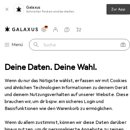
Galaxus
Zur App
Schneller finden und bestellen
Einstellungen
Kundenkonto
Vergleichslisten
Merklisten
Warenkorb
Navigation nach Kategorien
Menü
Suche
kball
Deine Daten. Deine Wahl.
EPEE Spinball Ball Blue fun with a yellow meteor
Zubehör
Wenn du nur das Nötigste wählst, erfassen wir mit Cookies
EUR
16,09
und ähnlichen Technologien Informationen zu deinem Gerät
EPEE
Spinball Ball Blue fun with a
und deinem Nutzungsverhalten auf unserer Website. Diese
yellow meteor
brauchen wir, um dir bspw. ein sicheres Login und
Basisfunktionen wie den Warenkorb zu ermöglichen.
Wenn du allem zustimmst, können wir diese Daten darüber
Zubehör für EPEE Spinball Ball
hinaus nutzen, um dir personalisierte Angebote zu zeigen,