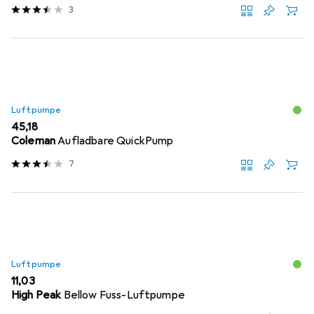
3
Luftpumpe
EUR
45,18
Coleman
Aufladbare QuickPump
7
Luftpumpe
EUR
11,03
High Peak
Bellow Fuss-Luftpumpe