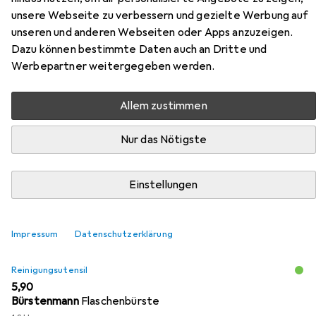
unsere Webseite zu verbessern und gezielte Werbung auf
unseren und anderen Webseiten oder Apps anzuzeigen.
Dazu können bestimmte Daten auch an Dritte und
Zubehör für Laken Joy
Werbepartner weitergegeben werden.
Vakuumisolierte Edelstahlflasche
Allem zustimmen
Hier findest du passendes Zubehör zum Produkt Laken
Joy Vakuumisolierte Edelstahlflasche aus der Kategorie
Nur das Nötigste
Reinigungsutensil.
Relevanz
Einstellungen
Produktliste
Impressum
Datenschutzerklärung
Reinigungsutensil
EUR
5,90
Bürstenmann
Flaschenbürste