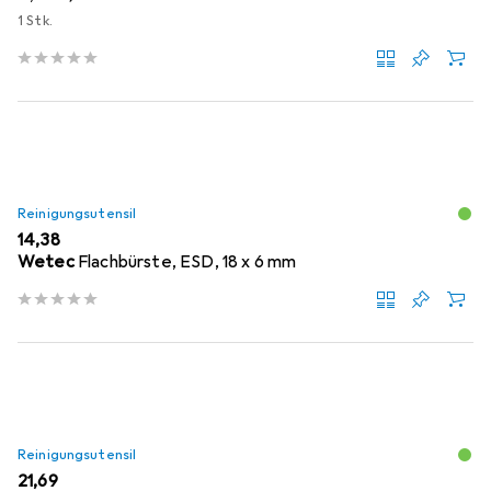
1 Stk.
Reinigungsutensil
EUR
14,38
Wetec
Flachbürste, ESD, 18 x 6 mm
Reinigungsutensil
EUR
21,69