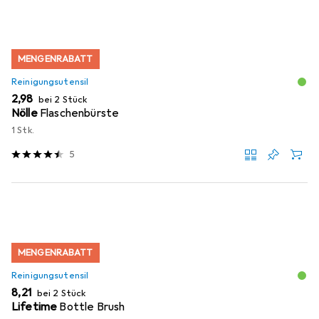
MENGENRABATT
Reinigungsutensil
EUR
2,98
bei 2 Stück
Nölle
Flaschenbürste
1 Stk.
5
MENGENRABATT
Reinigungsutensil
EUR
8,21
bei 2 Stück
Lifetime
Bottle Brush