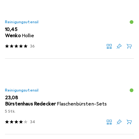
Reinigungsutensil
EUR
10,45
Wenko
Hollie
36
Reinigungsutensil
EUR
23,08
Bürstenhaus Redecker
Flaschenbürsten-Sets
5 Stk.
34