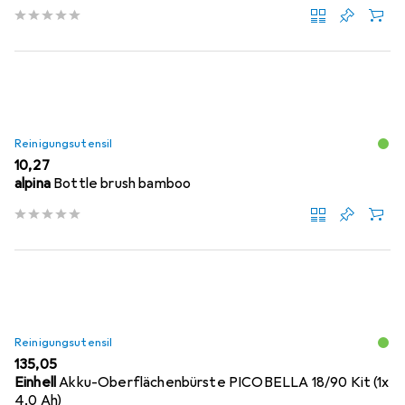
Reinigungsutensil
EUR
10,27
alpina
Bottle brush bamboo
Reinigungsutensil
EUR
135,05
Einhell
Akku-Oberflächenbürste PICOBELLA 18/90 Kit (1x
4,0 Ah)