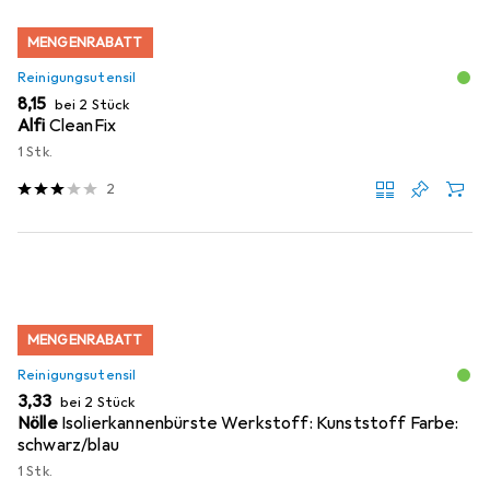
MENGENRABATT
Reinigungsutensil
EUR
8,15
bei 2 Stück
Alfi
CleanFix
1 Stk.
2
MENGENRABATT
Reinigungsutensil
EUR
3,33
bei 2 Stück
Nölle
Isolierkannenbürste Werkstoff: Kunststoff Farbe:
schwarz/blau
1 Stk.