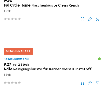
EUR
19,90
Full Circle Home
Flaschenbürste Clean Reach
1 Stk.
MENGENRABATT
Reinigungsutensil
EUR
9,27
bei 2 Stück
Nölle
Reinigungsbürste für Kannen weiss Kunststoff
1 Stk.