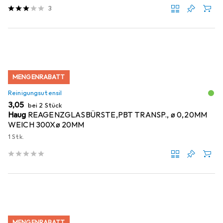
3
MENGENRABATT
Reinigungsutensil
EUR
3,05
bei 2 Stück
Haug
REAGENZGLASBÜRSTE,PBT TRANSP., ø 0,20MM
WEICH 300Xø 20MM
1 Stk.
MENGENRABATT