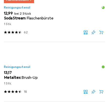
Reinigungsutensil
EUR
12,99
bei 2 Stück
SodaStream
Flaschenbürste
1 Stk.
62
Reinigungsutensil
EUR
13,17
Metaltex
Brush-Up
1 Stk.
18