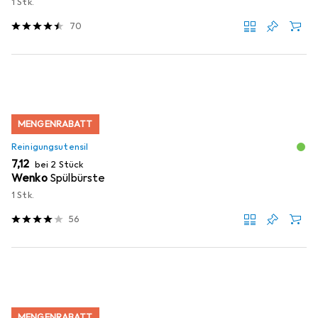
1 Stk.
70
MENGENRABATT
Reinigungsutensil
EUR
7,12
bei 2 Stück
Wenko
Spülbürste
1 Stk.
56
MENGENRABATT