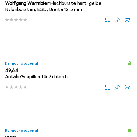
Wolfgang Warmbier
Flachbürste hart, gelbe
Nylonborsten, ESD, Breite 12,5 mm
Reinigungsutensil
EUR
49,64
Antahi
Goupillon für Schlauch
Reinigungsutensil