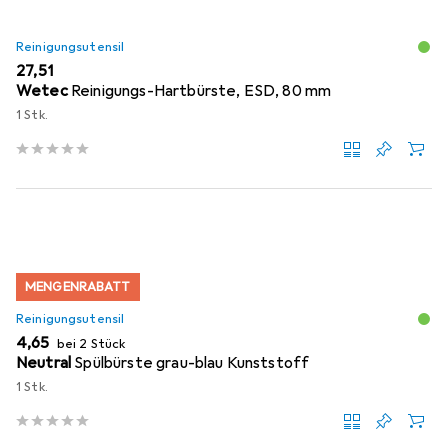
Reinigungsutensil
EUR
27,51
Wetec
Reinigungs-Hartbürste, ESD, 80 mm
1 Stk.
MENGENRABATT
Reinigungsutensil
EUR
4,65
bei 2 Stück
Neutral
Spülbürste grau-blau Kunststoff
1 Stk.