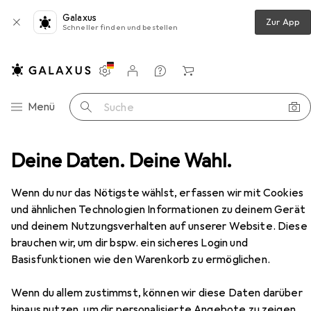
Galaxus
Zur App
Schneller finden und bestellen
Einstellungen
Kundenkonto
Vergleichslisten
Merklisten
Warenkorb
Navigation nach Kategorien
Menü
Suche
osflasche
Deine Daten. Deine Wahl.
Laken Joy Vakuumisolierte Edelstahlflasche
Zubehör
Wenn du nur das Nötigste wählst, erfassen wir mit Cookies
und ähnlichen Technologien Informationen zu deinem Gerät
und deinem Nutzungsverhalten auf unserer Website. Diese
EUR
34,77
Laken
Joy Vakuumisolierte
brauchen wir, um dir bspw. ein sicheres Login und
Edelstahlflasche
Basisfunktionen wie den Warenkorb zu ermöglichen.
0.50 l
Wenn du allem zustimmst, können wir diese Daten darüber
hinaus nutzen, um dir personalisierte Angebote zu zeigen,