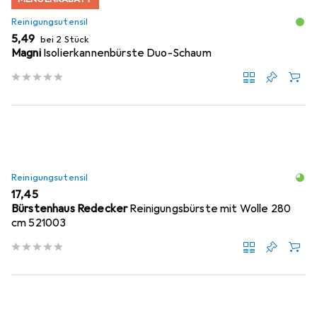
Reinigungsutensil
EUR
5,49
bei 2 Stück
Magni
Isolierkannenbürste Duo-Schaum
Reinigungsutensil
EUR
17,45
Bürstenhaus Redecker
Reinigungsbürste mit Wolle 280
cm 521003