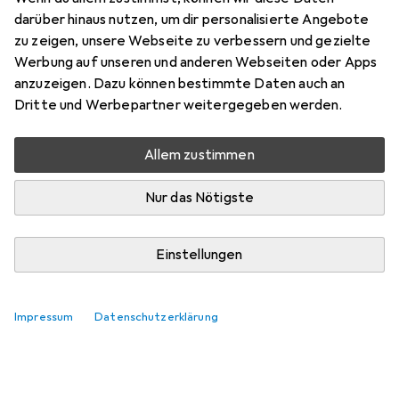
darüber hinaus nutzen, um dir personalisierte Angebote
zu zeigen, unsere Webseite zu verbessern und gezielte
Werbung auf unseren und anderen Webseiten oder Apps
Zubehör für Muuwmi Picnic
anzuzeigen. Dazu können bestimmte Daten auch an
Dritte und Werbepartner weitergegeben werden.
Water Bottle, 0.4L
Allem zustimmen
Hier findest du passendes Zubehör zum Produkt Muuwmi
Picnic Water Bottle, 0.4L.
Nur das Nötigste
Relevanz
Produktliste
Einstellungen
Keine Produkte gefunden
Impressum
Datenschutzerklärung