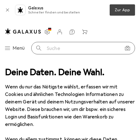
Galaxus
Zur App
Schneller finden und bestellen
Einstellungen
Kundenkonto
Vergleichslisten
Merklisten
Warenkorb
Navigation nach Kategorien
Menü
Suche
e + Thermosflasche
Deine Daten. Deine Wahl.
Muuwmi Picnic Water Bottle, 0.4L
Zubehör
Wenn du nur das Nötigste wählst, erfassen wir mit
Cookies und ähnlichen Technologien Informationen zu
deinem Gerät und deinem Nutzungsverhalten auf unserer
Website. Diese brauchen wir, um dir bspw. ein sicheres
Muuwmi
Picnic Water Bottle, 0.4L
0.40 l
Login und Basisfunktionen wie den Warenkorb zu
ermöglichen.
Wenn du allem zustimmst, können wir diese Daten