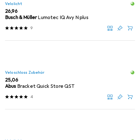
Velolicht
EUR
26,96
Busch & Müller
Lumotec IQ Avy N plus
9
Veloschloss Zubehör
EUR
25,06
Abus
Bracket Quick Store QST
4