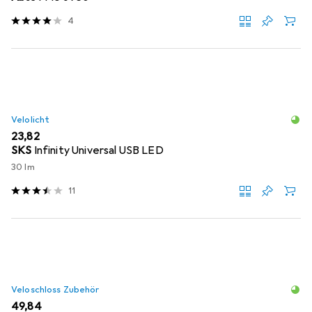
4
Velolicht
EUR
23,82
SKS
Infinity Universal USB LED
30 lm
11
Veloschloss Zubehör
EUR
49,84