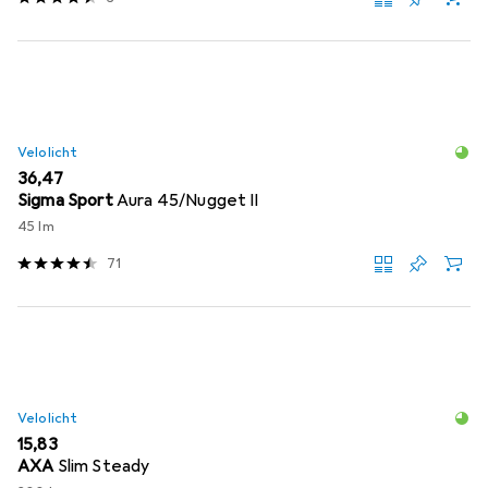
Velolicht
EUR
36,47
Sigma Sport
Aura 45/Nugget II
45 lm
71
Velolicht
EUR
15,83
AXA
Slim Steady