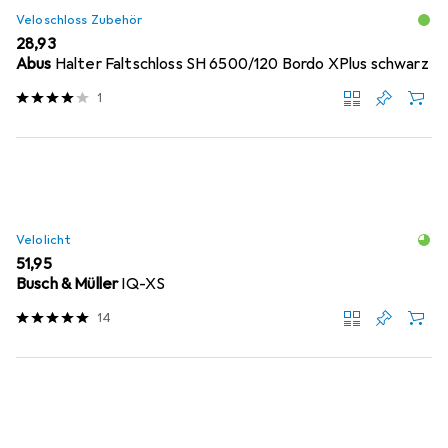
Veloschloss Zubehör
EUR
28,93
Abus
Halter Faltschloss SH 6500/120 Bordo XPlus schwarz
1
Velolicht
EUR
51,95
Busch & Müller
IQ-XS
14