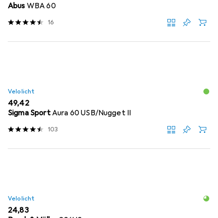
Abus
WBA 60
16
Velolicht
EUR
49,42
Sigma Sport
Aura 60 USB/Nugget II
103
Velolicht
EUR
24,83