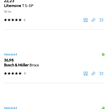
EUR
22,23
Litemove
TS-SP
16 lm
6
Velolicht
EUR
36,98
Busch & Müller
Brixxi
4
Velolicht