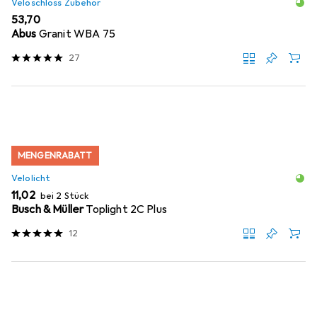
Veloschloss Zubehör
EUR
53,70
Abus
Granit WBA 75
27
MENGENRABATT
Velolicht
EUR
11,02
bei 2 Stück
Busch & Müller
Toplight 2C Plus
12