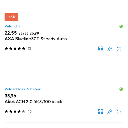
−16%
Velolicht
EUR
EUR
22,55
statt
26,99
AXA
Blueline30T Steady Auto
13
Veloschloss Zubehör
EUR
33,96
Abus
ACH 2.0 6KS/100 black
16