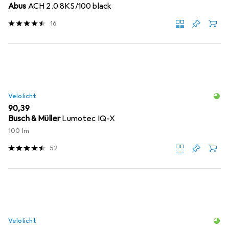
Abus
ACH 2.0 8KS/100 black
16
Velolicht
EUR
90,39
Busch & Müller
Lumotec IQ-X
100 lm
52
Velolicht