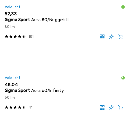
Velolicht
EUR
52,33
Sigma Sport
Aura 80/Nugget II
80 lm
181
Velolicht
EUR
48,04
Sigma Sport
Aura 60/Infinity
60 lm
41