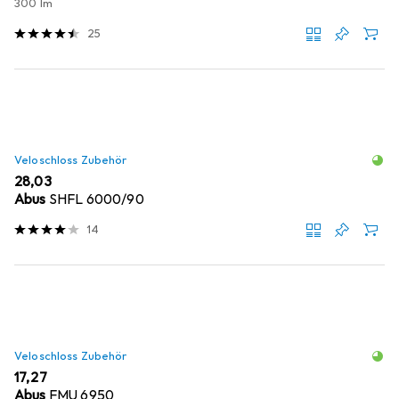
300 lm
25
Veloschloss Zubehör
EUR
28,03
Abus
SHFL 6000/90
14
Veloschloss Zubehör
EUR
17,27
Abus
FMU 6950