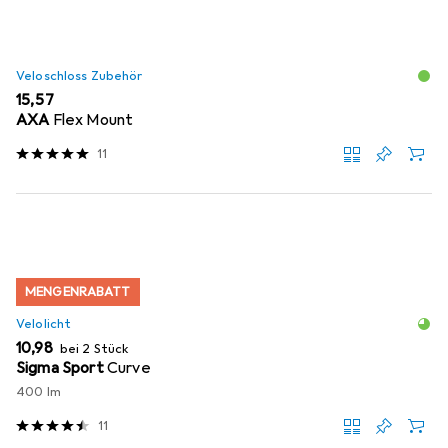
Veloschloss Zubehör
EUR
15,57
AXA
Flex Mount
11
MENGENRABATT
Velolicht
EUR
10,98
bei 2 Stück
Sigma Sport
Curve
400 lm
11