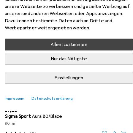
unsere Webseite zu verbessern und gezielte Werbung auf
Hier findest du passendes Zubehör zum Produkt Onguard
unseren und anderen Webseiten oder Apps anzuzeigen.
bicycle lock MASTIFF 8125 (ONG-8125) aus den
Dazu können bestimmte Daten auch an Dritte und
Kategorien Velolicht und Veloschloss Zubehör.
Werbepartner weitergegeben werden.
Allem zustimmen
Beliebt
Velolicht
Veloschloss Zubehör
Onguard
Nur das Nötigste
Relevanz
Produktliste
Einstellungen
Impressum
Datenschutzerklärung
Velolicht
EUR
59,28
Sigma Sport
Aura 80/Blaze
80 lm