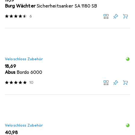
EUR
19,19
Burg Wächter
Sicherheitsanker SA 1180 SB
6
Veloschloss Zubehör
EUR
18,69
Abus
Bordo 6000
10
Veloschloss Zubehör
EUR
40,98