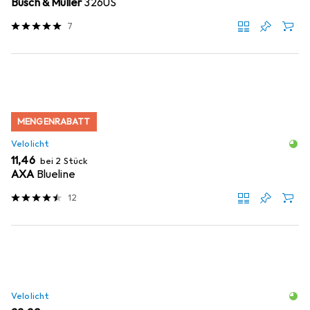
Busch & Müller
326US
7
MENGENRABATT
Velolicht
EUR
11,46
bei 2 Stück
AXA
Blueline
12
Velolicht