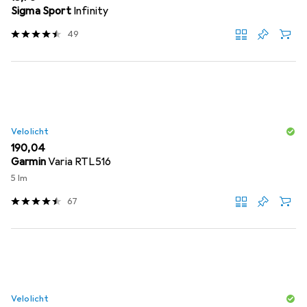
Sigma Sport
Infinity
49
Velolicht
EUR
190,04
Garmin
Varia RTL516
5 lm
67
Velolicht