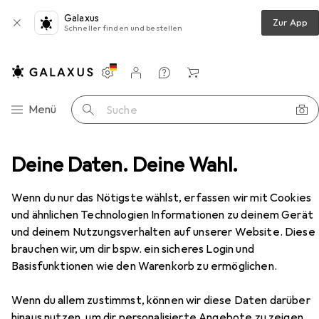
Galaxus
Zur App
Schneller finden und bestellen
Einstellungen
Kundenkonto
Vergleichslisten
Merklisten
Warenkorb
Navigation nach Kategorien
Menü
Suche
hloss
Deine Daten. Deine Wahl.
Onguard bicycle lock MASTIFF 8125 (ONG-8125)
Zubehör
EUR
30,89
Wenn du nur das Nötigste wählst, erfassen wir mit Cookies
Onguard
bicycle lock MASTIFF 8125
und ähnlichen Technologien Informationen zu deinem Gerät
(ONG-8125)
und deinem Nutzungsverhalten auf unserer Website. Diese
120 cm
brauchen wir, um dir bspw. ein sicheres Login und
Basisfunktionen wie den Warenkorb zu ermöglichen.
Zubehör für Onguard bicycle lock
Wenn du allem zustimmst, können wir diese Daten darüber
MASTIFF 8125 (ONG-8125)
hinaus nutzen, um dir personalisierte Angebote zu zeigen,