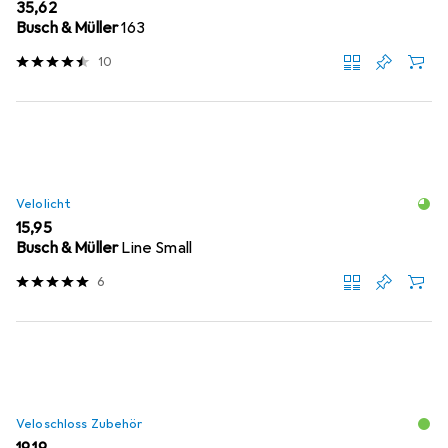
EUR
35,62
Busch & Müller
163
10
Velolicht
EUR
15,95
Busch & Müller
Line Small
6
Veloschloss Zubehör