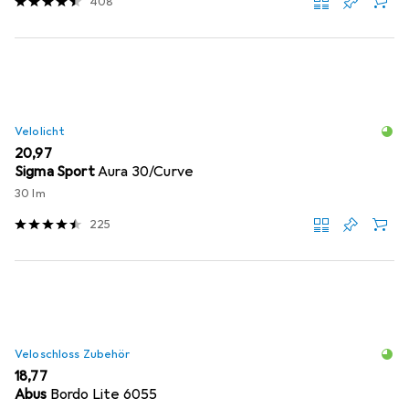
408
Velolicht
EUR
20,97
Sigma Sport
Aura 30/Curve
30 lm
225
Veloschloss Zubehör
EUR
18,77
Abus
Bordo Lite 6055