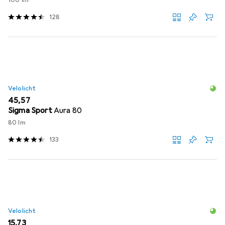
100 lm
128
Velolicht
EUR
45,57
Sigma Sport
Aura 80
80 lm
133
Velolicht
EUR
15,73