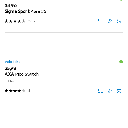
EUR
34,96
Sigma Sport
Aura 35
268
Velolicht
EUR
25,98
AXA
Pico Switch
30 lm
4