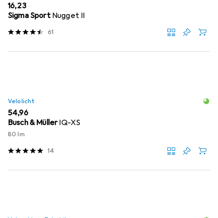
EUR
16,23
Sigma Sport
Nugget II
61
Velolicht
EUR
54,96
Busch & Müller
IQ-XS
80 lm
14