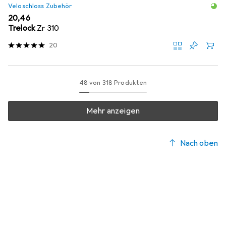
Veloschloss Zubehör
EUR
20,46
Trelock
Zr 310
20
48 von 318 Produkten
Mehr anzeigen
Nach oben