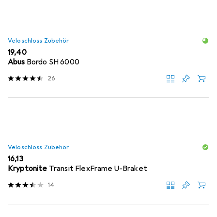
Veloschloss Zubehör
EUR
19,40
Abus
Bordo SH 6000
26
Veloschloss Zubehör
EUR
16,13
Kryptonite
Transit FlexFrame U-Braket
14