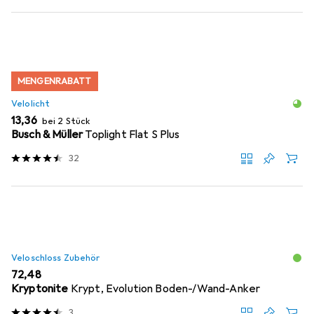
MENGENRABATT
Velolicht
EUR
13,36
bei 2 Stück
Busch & Müller
Toplight Flat S Plus
32
Veloschloss Zubehör
EUR
72,48
Kryptonite
Krypt, Evolution Boden-/Wand-Anker
3