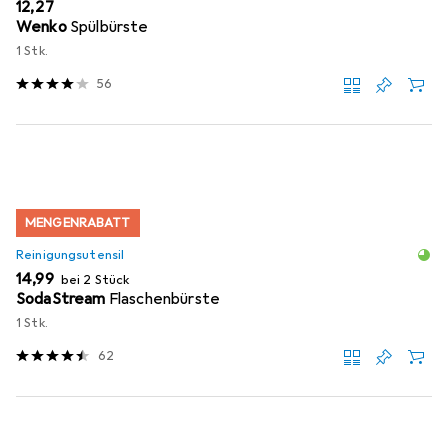
EUR
12,27
Wenko
Spülbürste
1 Stk.
56
MENGENRABATT
Reinigungsutensil
EUR
14,99
bei 2 Stück
SodaStream
Flaschenbürste
1 Stk.
62