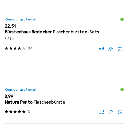
Reinigungsutensil
EUR
22,51
Bürstenhaus Redecker
Flaschenbürsten-Sets
5 Stk.
34
Reinigungsutensil
EUR
8,99
Natura Punto
Flaschenbürste
3