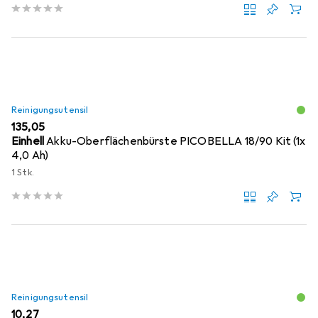
Reinigungsutensil
EUR
135,05
Einhell
Akku-Oberflächenbürste PICOBELLA 18/90 Kit (1x
4,0 Ah)
1 Stk.
Reinigungsutensil
EUR
10,27