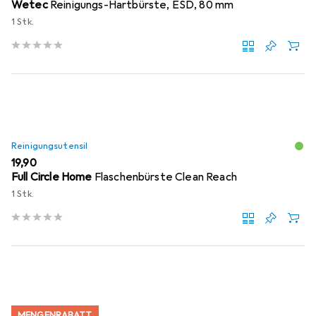
Wetec
Reinigungs-Hartbürste, ESD, 80 mm
1 Stk.
Reinigungsutensil
EUR
19,90
Full Circle Home
Flaschenbürste Clean Reach
1 Stk.
MENGENRABATT