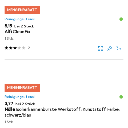
MENGENRABATT
Reinigungsutensil
EUR
8,15
bei 2 Stück
Alfi
CleanFix
1 Stk.
2
MENGENRABATT
Reinigungsutensil
EUR
3,77
bei 2 Stück
Nölle
Isolierkannenbürste Werkstoff: Kunststoff Farbe:
schwarz/blau
1 Stk.