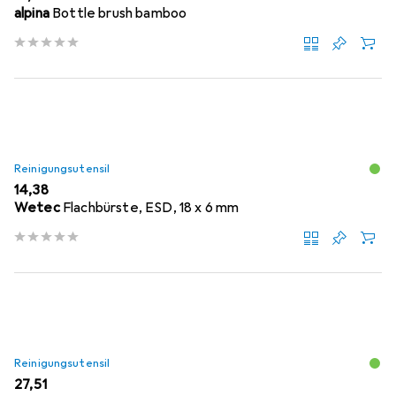
alpina
Bottle brush bamboo
Reinigungsutensil
EUR
14,38
Wetec
Flachbürste, ESD, 18 x 6 mm
Reinigungsutensil
EUR
27,51