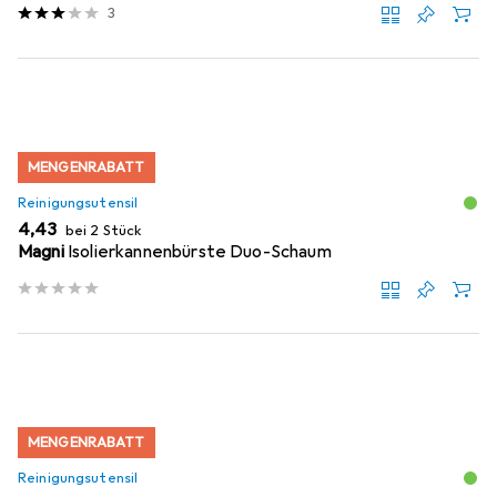
3
MENGENRABATT
Reinigungsutensil
EUR
4,43
bei 2 Stück
Magni
Isolierkannenbürste Duo-Schaum
MENGENRABATT
Reinigungsutensil