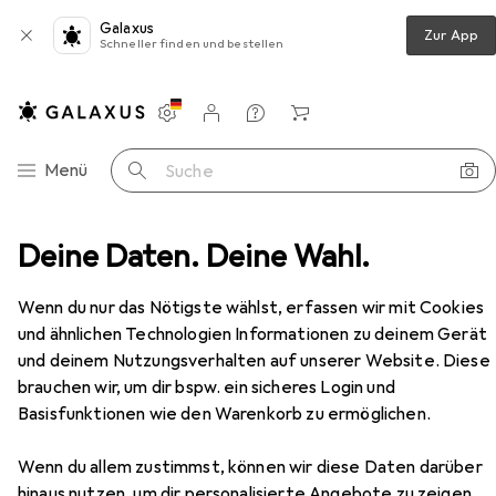
Galaxus
Zur App
Schneller finden und bestellen
Einstellungen
Kundenkonto
Vergleichslisten
Merklisten
Warenkorb
Navigation nach Kategorien
Menü
Suche
029006 bicycle thermal bottle for drinks 620 ml - white
Deine Daten. Deine Wahl.
Zubehör
Wenn du nur das Nötigste wählst, erfassen wir mit Cookies
und ähnlichen Technologien Informationen zu deinem Gerät
und deinem Nutzungsverhalten auf unserer Website. Diese
brauchen wir, um dir bspw. ein sicheres Login und
Basisfunktionen wie den Warenkorb zu ermöglichen.
Wenn du allem zustimmst, können wir diese Daten darüber
EUR
16,90
hinaus nutzen, um dir personalisierte Angebote zu zeigen,