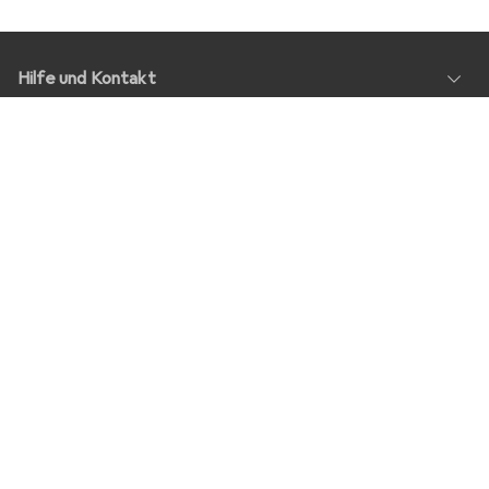
Hilfe und Kontakt
Service
Über Uns
Rückgabe
Soziale Medien
Stellenangebote
Preise
Alle Preise in EUR inkl. MwSt., zzgl.
Versandkosten
bei Bestellungen