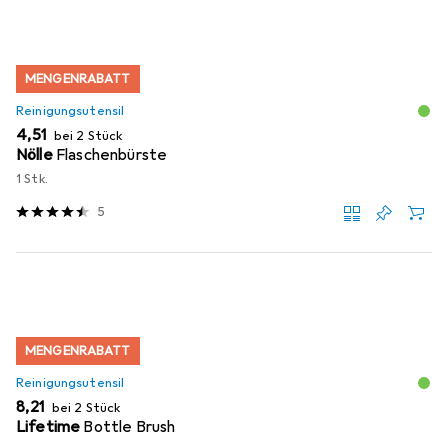
MENGENRABATT
Reinigungsutensil
EUR
4,51
bei 2 Stück
Nölle
Flaschenbürste
1 Stk.
5
MENGENRABATT
Reinigungsutensil
EUR
8,21
bei 2 Stück
Lifetime
Bottle Brush