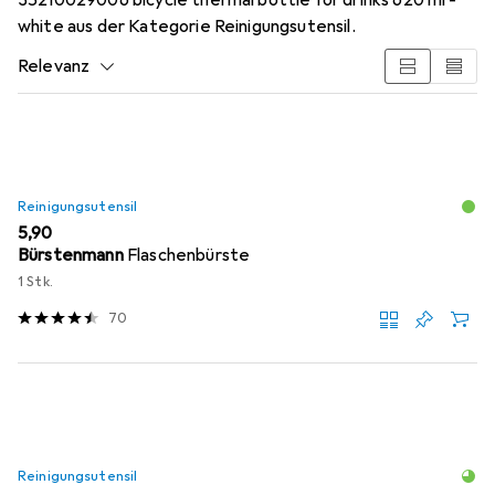
white aus der Kategorie Reinigungsutensil.
Relevanz
Produktliste
Reinigungsutensil
EUR
5,90
Bürstenmann
Flaschenbürste
1 Stk.
70
Reinigungsutensil