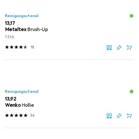
Reinigungsutensil
EUR
13,17
Metaltex
Brush-Up
1 Stk.
18
Reinigungsutensil
EUR
13,92
Wenko
Hollie
36