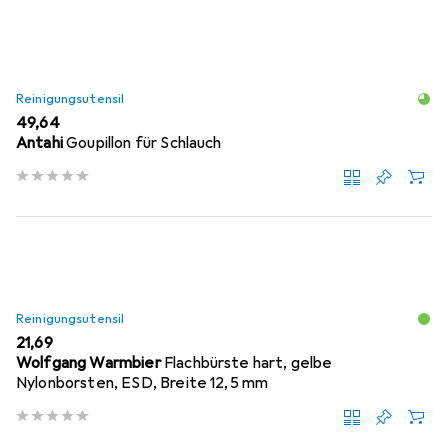
Reinigungsutensil
EUR
49,64
Antahi
Goupillon für Schlauch
Reinigungsutensil
EUR
21,69
Wolfgang Warmbier
Flachbürste hart, gelbe
Nylonborsten, ESD, Breite 12,5 mm