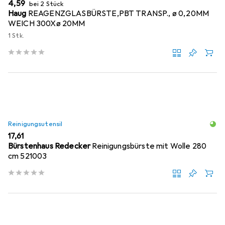
EUR
4,59
bei 2 Stück
Haug
REAGENZGLASBÜRSTE,PBT TRANSP., ø 0,20MM
WEICH 300Xø 20MM
1 Stk.
Reinigungsutensil
EUR
17,61
Bürstenhaus Redecker
Reinigungsbürste mit Wolle 280
cm 521003