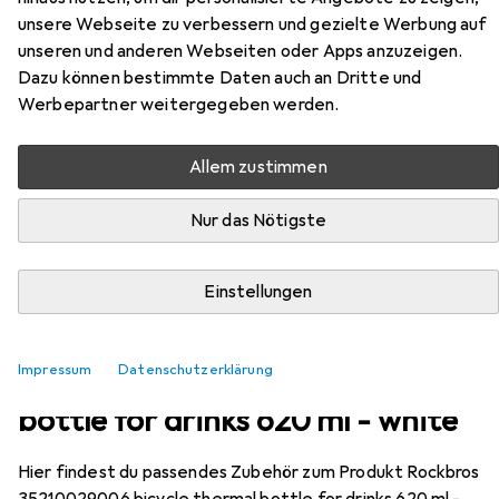
Rockbros
35210029006 bicycle
unsere Webseite zu verbessern und gezielte Werbung auf
thermal bottle for drinks 620 ml -
unseren und anderen Webseiten oder Apps anzuzeigen.
white
0.62 l
Dazu können bestimmte Daten auch an Dritte und
Werbepartner weitergegeben werden.
Allem zustimmen
Nur das Nötigste
Einstellungen
Zubehör für Rockbros
35210029006 bicycle thermal
Impressum
Datenschutzerklärung
bottle for drinks 620 ml - white
Hier findest du passendes Zubehör zum Produkt Rockbros
35210029006 bicycle thermal bottle for drinks 620 ml -