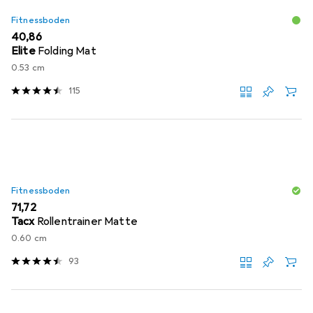
Fitnessboden
EUR
40,86
Elite
Folding Mat
0.53 cm
115
Fitnessboden
EUR
71,72
Tacx
Rollentrainer Matte
0.60 cm
93