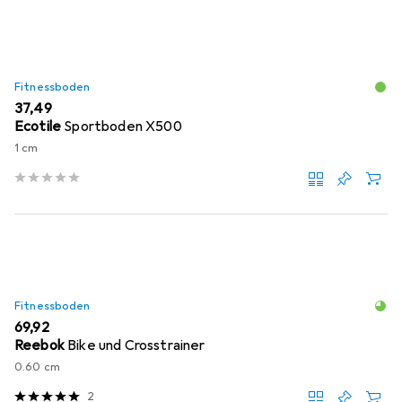
Fitnessboden
EUR
37,49
Ecotile
Sportboden X500
1 cm
Fitnessboden
EUR
69,92
Reebok
Bike und Crosstrainer
0.60 cm
2