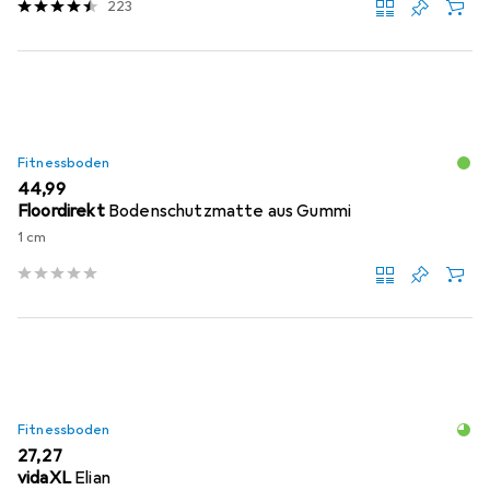
223
Fitnessboden
EUR
44,99
Floordirekt
Bodenschutzmatte aus Gummi
1 cm
Fitnessboden
EUR
27,27
vidaXL
Elian