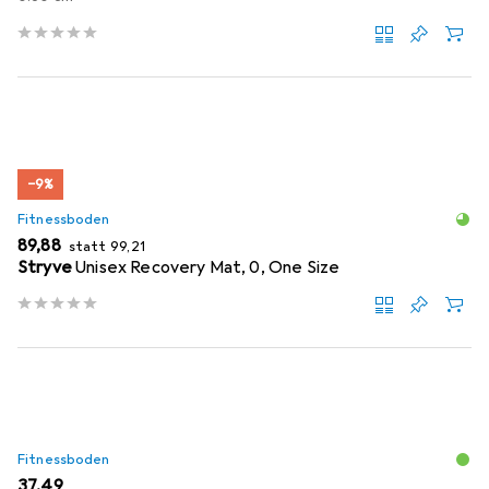
−9%
Fitnessboden
EUR
EUR
89,88
statt
99,21
Stryve
Unisex Recovery Mat, 0, One Size
Fitnessboden
EUR
37,49