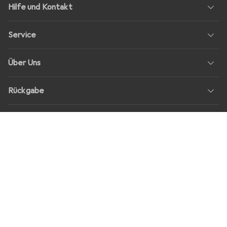
Hilfe und Kontakt
Service
Über Uns
Rückgabe
Soziale Medien
Stellenangebote
Preise
Alle Preise in EUR inkl. MwSt., zzgl.
Versandkosten
bei Bestellungen
unter
30,–
Shop Version
master-20260807-1107-31164520144-1