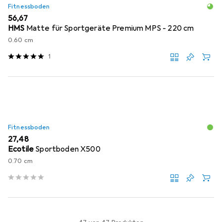
Fitnessboden
EUR
56,67
HMS
Matte für Sportgeräte Premium MPS - 220 cm
0.60 cm
1
Fitnessboden
EUR
27,48
Ecotile
Sportboden X500
0.70 cm