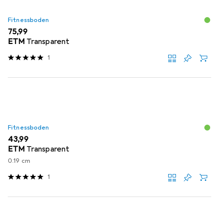
Fitnessboden
EUR
75,99
ETM
Transparent
1
Fitnessboden
EUR
43,99
ETM
Transparent
0.19 cm
1