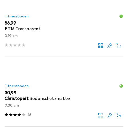
Fitnessboden
EUR
86,99
ETM
Transparent
0.19 cm
Fitnessboden
EUR
30,99
Christopeit
Bodenschutzmatte
0.30 cm
16