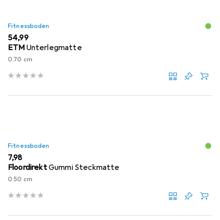
Fitnessboden
EUR
54,99
ETM
Unterlegmatte
0.70 cm
Fitnessboden
EUR
7,98
Floordirekt
Gummi Steckmatte
0.50 cm