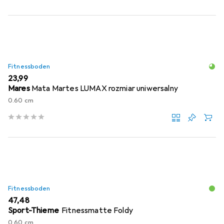
Fitnessboden
EUR
23,99
Mares
Mata Martes LUMAX rozmiar uniwersalny
0.60 cm
Fitnessboden
EUR
47,48
Sport-Thieme
Fitnessmatte Foldy
0.60 cm