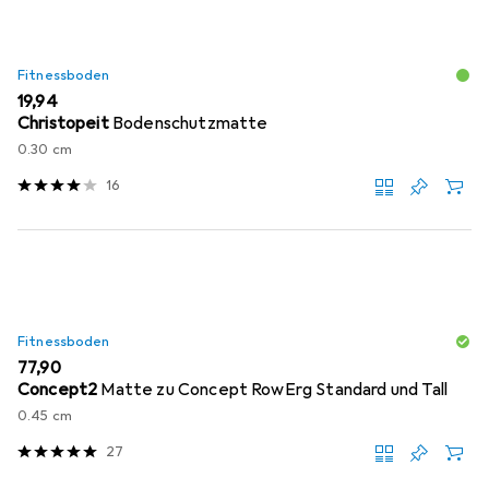
Fitnessboden
EUR
19,94
Christopeit
Bodenschutzmatte
0.30 cm
16
Fitnessboden
EUR
77,90
Concept2
Matte zu Concept RowErg Standard und Tall
0.45 cm
27