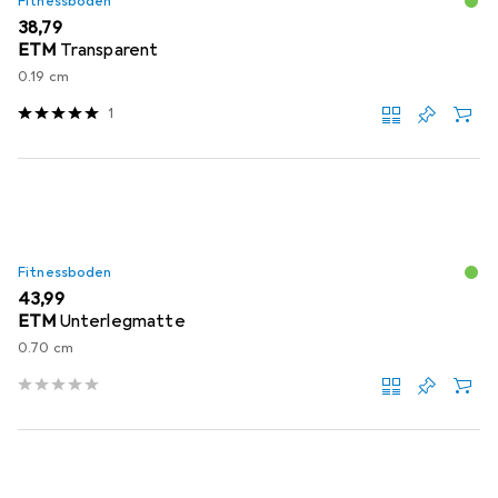
Fitnessboden
EUR
38,79
ETM
Transparent
0.19 cm
1
Fitnessboden
EUR
43,99
ETM
Unterlegmatte
0.70 cm