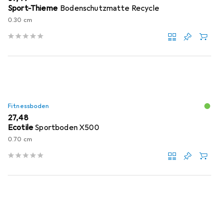
Sport-Thieme
Bodenschutzmatte Recycle
0.30 cm
Fitnessboden
EUR
27,48
Ecotile
Sportboden X500
0.70 cm