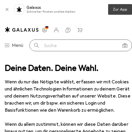
Galaxus
Zur App
Schneller finden und bestellen
Einstellungen
Kundenkonto
Vergleichslisten
Merklisten
Warenkorb
Navigation nach Kategorien
Menü
Suche
raining + Navigation
Deine Daten. Deine Wahl.
Hometrainer
Schwinn 700IC
Zubehör
Wenn du nur das Nötigste wählst, erfassen wir mit Cookies
EUR
und ähnlichen Technologien Informationen zu deinem Gerät
EUR
514,35
zuletzt neu
1076,–
Schwinn
700IC
und deinem Nutzungsverhalten auf unserer Website. Diese
brauchen wir, um dir bspw. ein sicheres Login und
Basisfunktionen wie den Warenkorb zu ermöglichen.
Wenn du allem zustimmst, können wir diese Daten darüber
Zubehör für Schwinn 700IC
hinaus nutzen, um dir personalisierte Angebote zu zeigen,