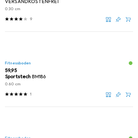
VERSANDKOSTENFREI
0.30 cm
9
Fitnessboden
EUR
59,95
Sportstech
BM186
0.60 cm
1