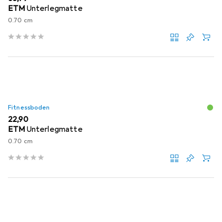
ETM
Unterlegmatte
0.70 cm
Fitnessboden
EUR
22,90
ETM
Unterlegmatte
0.70 cm