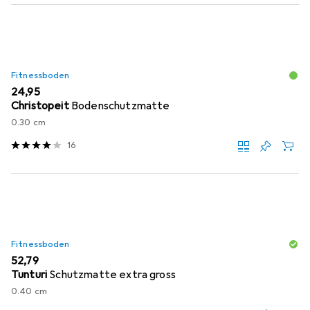
Fitnessboden
EUR
24,95
Christopeit
Bodenschutzmatte
0.30 cm
16
Fitnessboden
EUR
52,79
Tunturi
Schutzmatte extra gross
0.40 cm