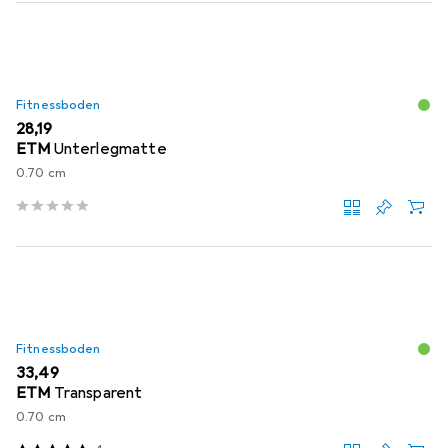
Fitnessboden
EUR
28,19
ETM
Unterlegmatte
0.70 cm
Fitnessboden
EUR
33,49
ETM
Transparent
0.70 cm