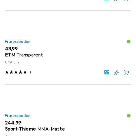
Fitnessboden
EUR
43,99
ETM
Transparent
0.19 cm
1
Fitnessboden
EUR
244,99
Sport-Thieme
MMA-Matte