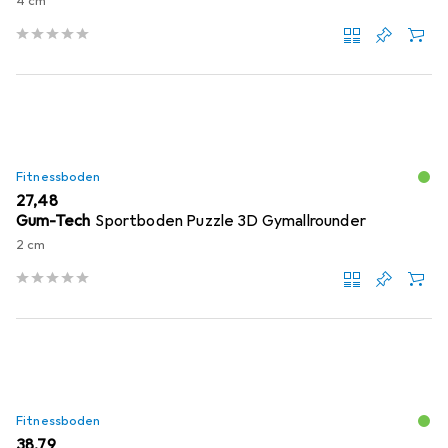
4 cm
Fitnessboden
EUR
27,48
Gum-Tech
Sportboden Puzzle 3D Gymallrounder
2 cm
Fitnessboden
EUR
38,79