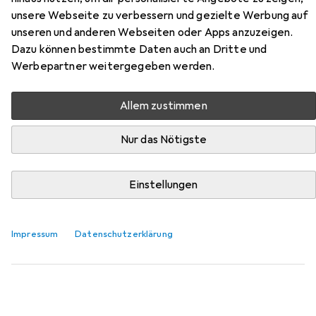
unsere Webseite zu verbessern und gezielte Werbung auf
Hier findest du passendes Zubehör zum Produkt Schwinn
unseren und anderen Webseiten oder Apps anzuzeigen.
700IC aus der Kategorie Fitnessboden.
Dazu können bestimmte Daten auch an Dritte und
Werbepartner weitergegeben werden.
Relevanz
Produktliste
Allem zustimmen
Nur das Nötigste
Fitnessboden
EUR
72,–
Einstellungen
Hammer Fitness
Bodenschutzmatte XL
0.60 cm
Impressum
Datenschutzerklärung
10