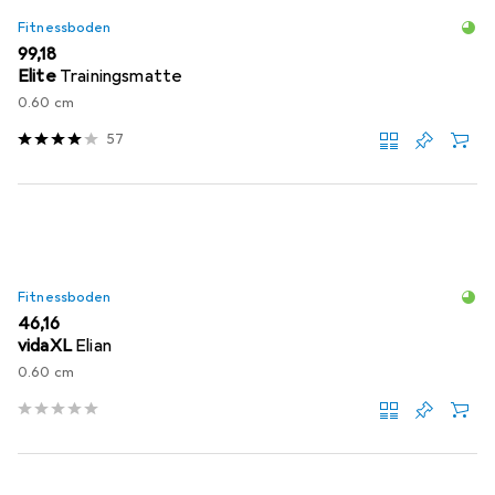
Fitnessboden
EUR
99,18
Elite
Trainingsmatte
0.60 cm
57
Fitnessboden
EUR
46,16
vidaXL
Elian
0.60 cm