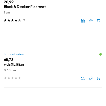
EUR
20,99
Black & Decker
Floormat
1 cm
2
Fitnessboden
EUR
68,73
vidaXL
Elian
0.60 cm