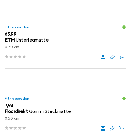
Fitnessboden
EUR
65,99
ETM
Unterlegmatte
0.70 cm
Fitnessboden
EUR
7,98
Floordirekt
Gummi Steckmatte
0.50 cm