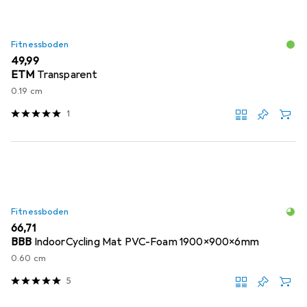
Fitnessboden
EUR
49,99
ETM
Transparent
0.19 cm
1
Fitnessboden
EUR
66,71
BBB
IndoorCycling Mat PVC-Foam 1900x900x6mm
0.60 cm
5