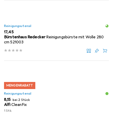
Reinigungsutensil
EUR
17,45
Bürstenhaus Redecker
Reinigungsbürste mit Wolle 280
cm 521003
MENGENRABATT
Reinigungsutensil
EUR
8,15
bei 2 Stück
Alfi
CleanFix
1 Stk.