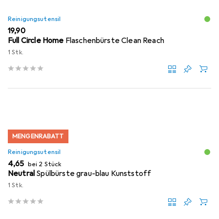
Reinigungsutensil
EUR
19,90
Full Circle Home
Flaschenbürste Clean Reach
1 Stk.
MENGENRABATT
Reinigungsutensil
EUR
4,65
bei 2 Stück
Neutral
Spülbürste grau-blau Kunststoff
1 Stk.