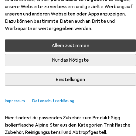
Sigg
Isolierflasche Alpine Star
unsere Webseite zu verbessern und gezielte Werbung auf
1 l
unseren und anderen Webseiten oder Apps anzuzeigen.
Dazu können bestimmte Daten auch an Dritte und
Werbepartner weitergegeben werden.
Allem zustimmen
Nur das Nötigste
Einstellungen
Zubehör für Sigg Isolierflasche
Alpine Star
Impressum
Datenschutzerklärung
Hier findest du passendes Zubehör zum Produkt Sigg
Isolierflasche Alpine Star aus den Kategorien Trinkflasche
Zubehör, Reinigungsutensil und Abtropfgestell.