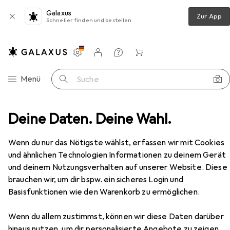
Galaxus
Zur App
Schneller finden und bestellen
Einstellungen
Kundenkonto
Vergleichslisten
Merklisten
Warenkorb
Navigation nach Kategorien
Menü
Suche
asche + Thermosflasche
Deine Daten. Deine Wahl.
Sigg Isolierflasche Alpine Star
Zubehör
Wenn du nur das Nötigste wählst, erfassen wir mit Cookies
und ähnlichen Technologien Informationen zu deinem Gerät
und deinem Nutzungsverhalten auf unserer Website. Diese
brauchen wir, um dir bspw. ein sicheres Login und
Basisfunktionen wie den Warenkorb zu ermöglichen.
Wenn du allem zustimmst, können wir diese Daten darüber
hinaus nutzen, um dir personalisierte Angebote zu zeigen,
EUR
45,03