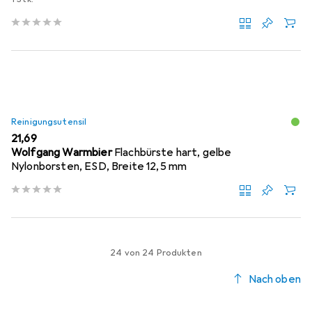
Reinigungsutensil
EUR
21,69
Wolfgang Warmbier
Flachbürste hart, gelbe
Nylonborsten, ESD, Breite 12,5 mm
24 von 24 Produkten
Nach oben