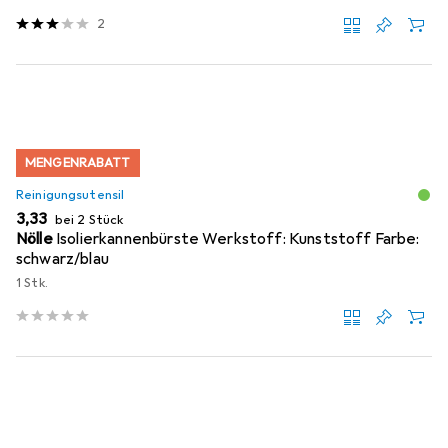
2
MENGENRABATT
Reinigungsutensil
EUR
3,33
bei 2 Stück
Nölle
Isolierkannenbürste Werkstoff: Kunststoff Farbe:
schwarz/blau
1 Stk.