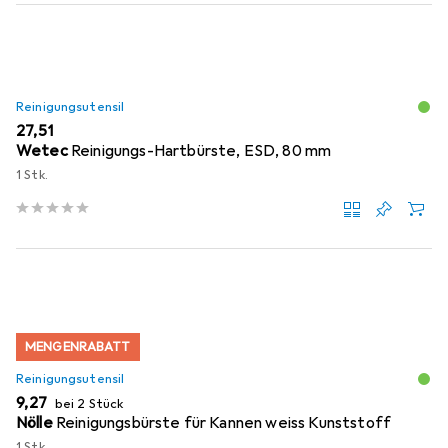
Reinigungsutensil
EUR
27,51
Wetec
Reinigungs-Hartbürste, ESD, 80 mm
1 Stk.
MENGENRABATT
Reinigungsutensil
EUR
9,27
bei 2 Stück
Nölle
Reinigungsbürste für Kannen weiss Kunststoff
1 Stk.