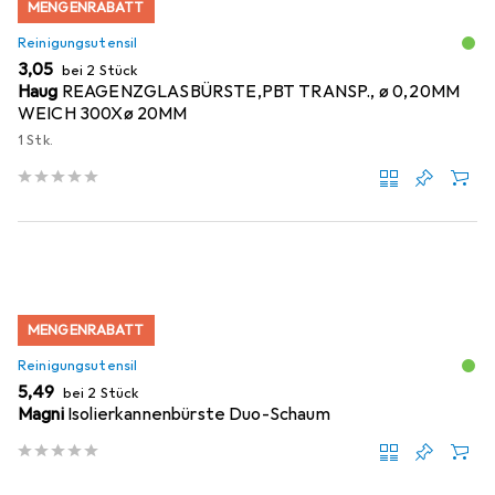
MENGENRABATT
Reinigungsutensil
EUR
3,05
bei 2 Stück
Haug
REAGENZGLASBÜRSTE,PBT TRANSP., ø 0,20MM
WEICH 300Xø 20MM
1 Stk.
MENGENRABATT
Reinigungsutensil
EUR
5,49
bei 2 Stück
Magni
Isolierkannenbürste Duo-Schaum