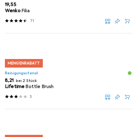
EUR
19,55
Wenko
Filia
71
MENGENRABATT
Reinigungsutensil
EUR
8,21
bei 2 Stück
Lifetime
Bottle Brush
3