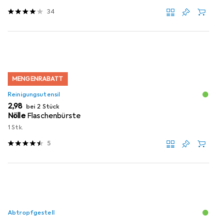
34
MENGENRABATT
Reinigungsutensil
EUR
2,98
bei 2 Stück
Nölle
Flaschenbürste
1 Stk.
5
Abtropfgestell