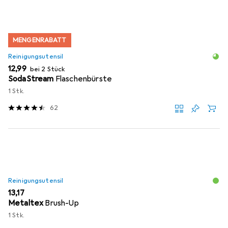
MENGENRABATT
Reinigungsutensil
EUR
12,99
bei 2 Stück
SodaStream
Flaschenbürste
1 Stk.
62
Reinigungsutensil
EUR
13,17
Metaltex
Brush-Up
1 Stk.