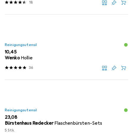
18
Reinigungsutensil
EUR
10,45
Wenko
Hollie
36
Reinigungsutensil
EUR
23,08
Bürstenhaus Redecker
Flaschenbürsten-Sets
5 Stk.