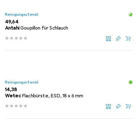
Reinigungsutensil
EUR
49,64
Antahi
Goupillon für Schlauch
Reinigungsutensil
EUR
14,38
Wetec
Flachbürste, ESD, 18 x 6 mm