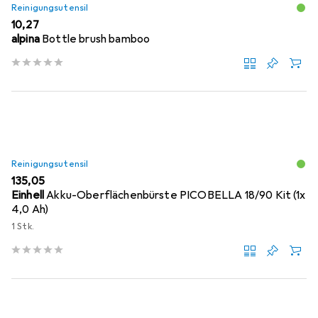
Reinigungsutensil
EUR
10,27
alpina
Bottle brush bamboo
Reinigungsutensil
EUR
135,05
Einhell
Akku-Oberflächenbürste PICOBELLA 18/90 Kit (1x
4,0 Ah)
1 Stk.