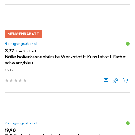
MENGENRABATT
Reinigungsutensil
EUR
3,77
bei 2 Stück
Nölle
Isolierkannenbürste Werkstoff: Kunststoff Farbe:
schwarz/blau
1 Stk.
Reinigungsutensil
EUR
19,90