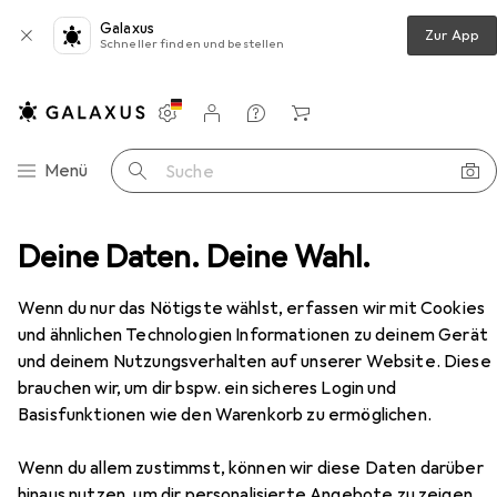
Galaxus
Zur App
Schneller finden und bestellen
Einstellungen
Kundenkonto
Vergleichslisten
Merklisten
Warenkorb
Navigation nach Kategorien
Menü
Suche
lasche + Thermosflasche
Deine Daten. Deine Wahl.
Sigg Wmb One Mickey Retro
Zubehör
Wenn du nur das Nötigste wählst, erfassen wir mit Cookies
und ähnlichen Technologien Informationen zu deinem Gerät
und deinem Nutzungsverhalten auf unserer Website. Diese
brauchen wir, um dir bspw. ein sicheres Login und
Basisfunktionen wie den Warenkorb zu ermöglichen.
EUR
38,19
Wenn du allem zustimmst, können wir diese Daten darüber
Sigg
Wmb One Mickey Retro
hinaus nutzen, um dir personalisierte Angebote zu zeigen,