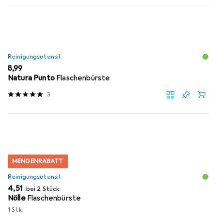
Reinigungsutensil
EUR
8,99
Natura Punto
Flaschenbürste
3
MENGENRABATT
Reinigungsutensil
EUR
4,51
bei 2 Stück
Nölle
Flaschenbürste
1 Stk.