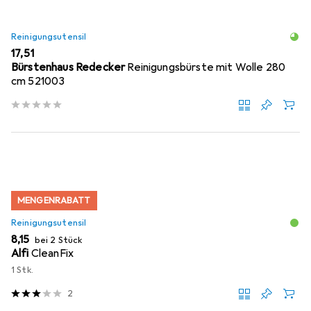
Reinigungsutensil
EUR
17,51
Bürstenhaus Redecker
Reinigungsbürste mit Wolle 280
cm 521003
MENGENRABATT
Reinigungsutensil
EUR
8,15
bei 2 Stück
Alfi
CleanFix
1 Stk.
2