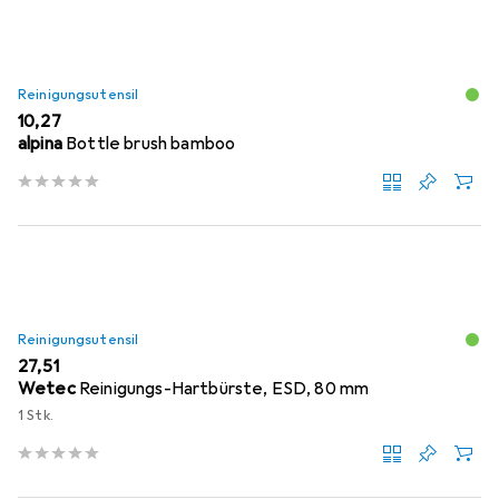
Reinigungsutensil
EUR
10,27
alpina
Bottle brush bamboo
Reinigungsutensil
EUR
27,51
Wetec
Reinigungs-Hartbürste, ESD, 80 mm
1 Stk.