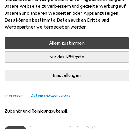
0.60 l
unsere Webseite zu verbessern und gezielte Werbung auf
unseren und anderen Webseiten oder Apps anzuzeigen.
Dazu können bestimmte Daten auch an Dritte und
Werbepartner weitergegeben werden.
Allem zustimmen
Nur das Nötigste
Zubehör für Sigg Wmb One
Einstellungen
Mickey Retro
Impressum
Datenschutzerklärung
Hier findest du passendes Zubehör zum Produkt Sigg
Wmb One Mickey Retro aus den Kategorien Trinkflasche
Zubehör und Reinigungsutensil.