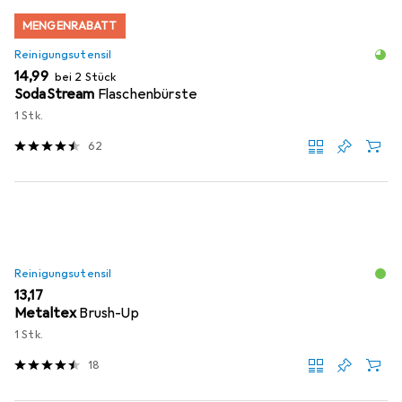
MENGENRABATT
Reinigungsutensil
EUR
14,99
bei 2 Stück
SodaStream
Flaschenbürste
1 Stk.
62
Reinigungsutensil
EUR
13,17
Metaltex
Brush-Up
1 Stk.
18