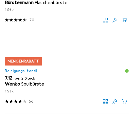
Bürstenmann
Flaschenbürste
1 Stk.
70
MENGENRABATT
Reinigungsutensil
EUR
7,12
bei 2 Stück
Wenko
Spülbürste
1 Stk.
56