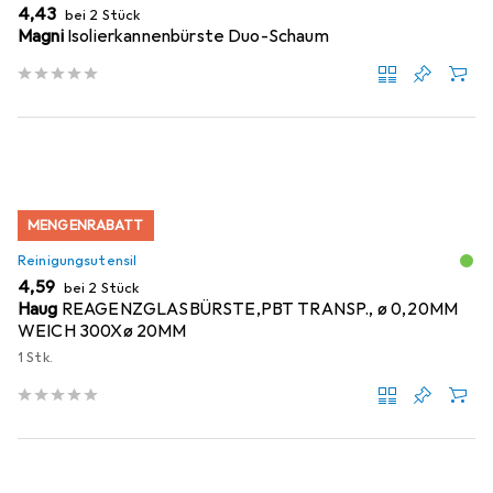
EUR
4,43
bei 2 Stück
Magni
Isolierkannenbürste Duo-Schaum
MENGENRABATT
Reinigungsutensil
EUR
4,59
bei 2 Stück
Haug
REAGENZGLASBÜRSTE,PBT TRANSP., ø 0,20MM
WEICH 300Xø 20MM
1 Stk.