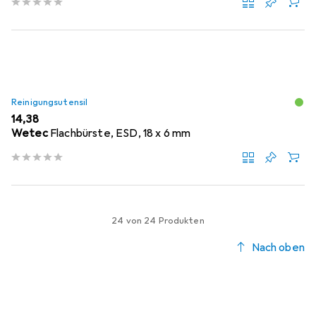
Reinigungsutensil
EUR
14,38
Wetec
Flachbürste, ESD, 18 x 6 mm
24 von 24 Produkten
Nach oben