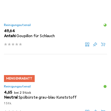
Reinigungsutensil
EUR
49,64
Antahi
Goupillon für Schlauch
MENGENRABATT
Reinigungsutensil
EUR
4,65
bei 2 Stück
Neutral
Spülbürste grau-blau Kunststoff
1 Stk.