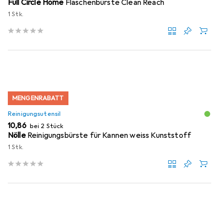
Full Circle Home
Flaschenbürste Clean Reach
1 Stk.
MENGENRABATT
Reinigungsutensil
EUR
10,86
bei 2 Stück
Nölle
Reinigungsbürste für Kannen weiss Kunststoff
1 Stk.