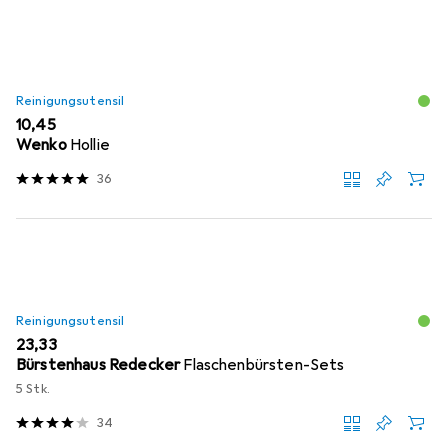
Reinigungsutensil
EUR
10,45
Wenko
Hollie
36
Reinigungsutensil
EUR
23,33
Bürstenhaus Redecker
Flaschenbürsten-Sets
5 Stk.
34