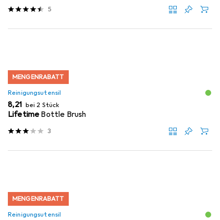
5
MENGENRABATT
Reinigungsutensil
EUR
8,21
bei 2 Stück
Lifetime
Bottle Brush
3
MENGENRABATT
Reinigungsutensil