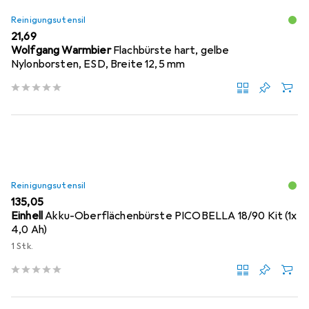
Reinigungsutensil
EUR
21,69
Wolfgang Warmbier
Flachbürste hart, gelbe
Nylonborsten, ESD, Breite 12,5 mm
Reinigungsutensil
EUR
135,05
Einhell
Akku-Oberflächenbürste PICOBELLA 18/90 Kit (1x
4,0 Ah)
1 Stk.