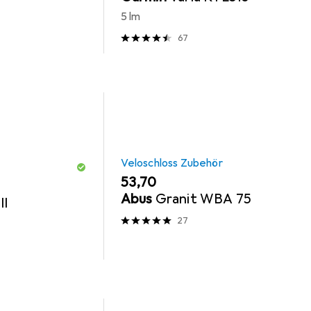
5 lm
67
Veloschloss Zubehör
EUR
53,70
Abus
Granit WBA 75
II
27