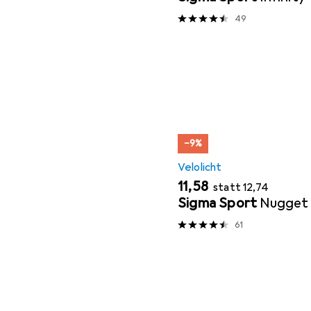
49
−9%
Velolicht
EUR
EUR
11,58
statt
12,74
Sigma Sport
Nugget 
61