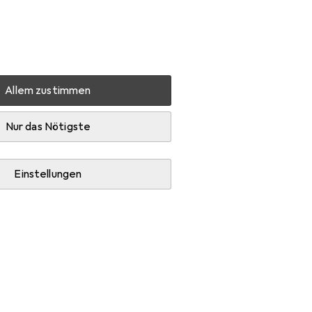
Einstellungen
Kundenkonto
Vergleichslisten
Merklisten
Warenkorb
Anmelden
Allem zustimmen
80 Code
Zubehör
Nur das Nötigste
Einstellungen
Velolicht und Veloschloss Zubehör.