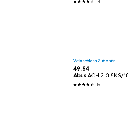
14
Veloschloss Zubehör
EUR
49,84
Abus
ACH 2.0 8KS/10
16