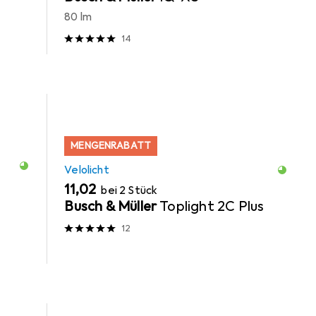
80 lm
14
MENGENRABATT
Velolicht
EUR
11,02
bei 2 Stück
Busch & Müller
Toplight 2C Plus
12