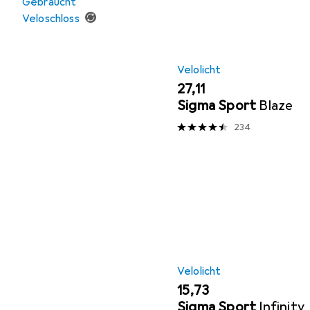
Gebraucht
Veloschloss
Velolicht
EUR
27,11
Sigma Sport
Blaze
234
Velolicht
EUR
15,73
Sigma Sport
Infinity