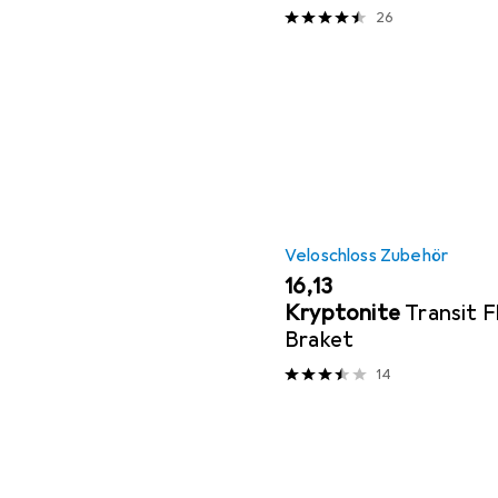
26
Veloschloss Zubehör
EUR
16,13
Kryptonite
Transit 
Braket
14