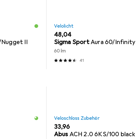
Velolicht
EUR
48,04
/Nugget II
Sigma Sport
Aura 60/Infinity
60 lm
41
Veloschloss Zubehör
EUR
33,96
0
Abus
ACH 2.0 6KS/100 black