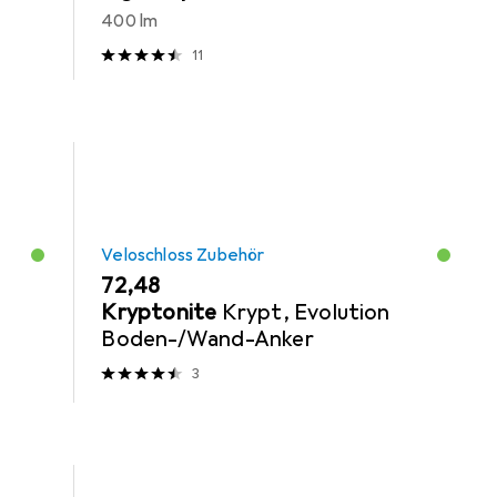
400 lm
11
Veloschloss Zubehör
EUR
72,48
Kryptonite
Krypt, Evolution
Boden-/Wand-Anker
3