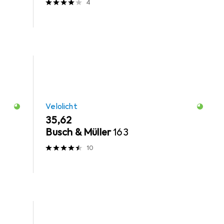
4
Velolicht
EUR
35,62
Busch & Müller
163
10