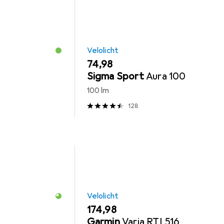
Velolicht
EUR
74,98
Sigma Sport
Aura 100
100 lm
128
Velolicht
EUR
174,98
Garmin
Varia RTL516