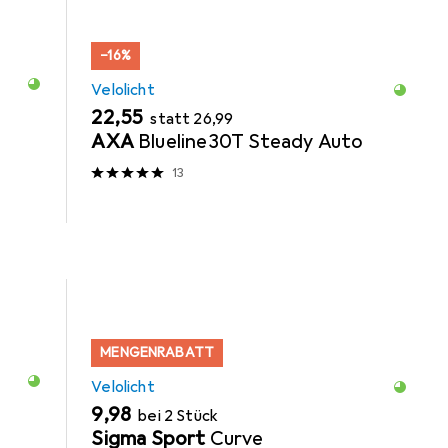
−16%
Velolicht
EUR
EUR
22,55
statt
26,99
AXA
Blueline30T Steady Auto
13
MENGENRABATT
Velolicht
EUR
9,98
bei 2 Stück
Sigma Sport
Curve