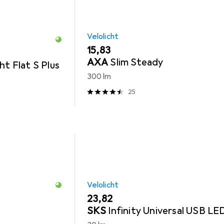
Velolicht
EUR
15,83
AXA
Slim Steady
ht Flat S Plus
300 lm
25
Velolicht
EUR
23,82
SKS
Infinity Universal USB LE