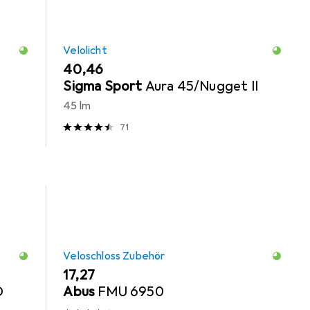
Velolicht
EUR
40,46
Sigma Sport
Aura 45/Nugget II
45 lm
71
Veloschloss Zubehör
EUR
17,27
D
Abus
FMU 6950