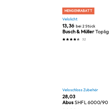
MENGENRABATT
Velolicht
EUR
13,36
bei 2 Stück
Busch & Müller
Toplig
32
Veloschloss Zubehör
EUR
28,03
Abus
SHFL 6000/90