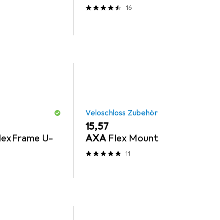
16
Veloschloss Zubehör
EUR
15,57
FlexFrame U-
AXA
Flex Mount
11