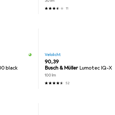
30 lm
11
Velolicht
EUR
90,39
0 black
Busch & Müller
Lumotec IQ-X
100 lm
52