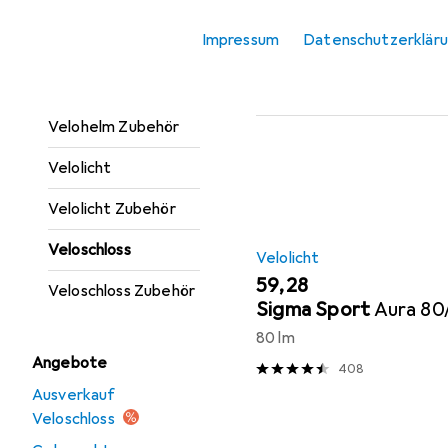
Trinkflasche +
Beliebt
Velolicht
Impressum
Datenschutzerklär
Thermosflasche
Velohelm
Sortieren nach
:
Relevanz
Velohelm Zubehör
Produktliste
Velolicht
Velolicht Zubehör
Veloschloss
Velolicht
EUR
59,28
Veloschloss Zubehör
Sigma Sport
Aura 80
80 lm
Angebote
408
Ausverkauf
Veloschloss