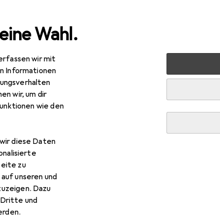
eine Wahl.
erfassen wir mit
rt
Bike
Veloausrüstung
Veloschloss
Trelock BC 2
en Informationen
ungsverhalten
en wir, um dir
R
,57
funktionen wie den
elock
BC 280 Code
cm
wir diese Daten
onalisierte
eite zu
 Trelock BC 280 Code
 auf unseren und
zuzeigen. Dazu
Dritte und
 Zubehör zum Produkt Trelock BC 280 Code aus den Kategorien 
rden.