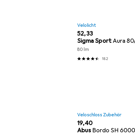
Velolicht
EUR
52,33
Sigma Sport
Aura 80
80 lm
182
Veloschloss Zubehör
EUR
19,40
Abus
Bordo SH 600