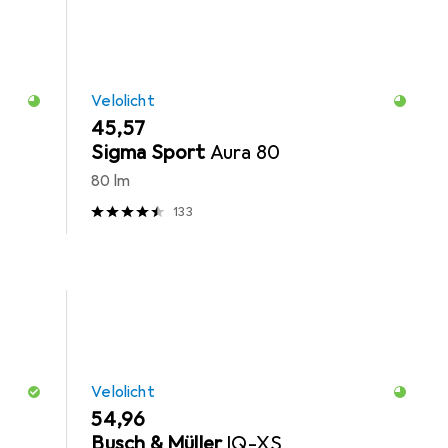
Velolicht
EUR
45,57
Sigma Sport
Aura 80
80 lm
133
Velolicht
EUR
54,96
Busch & Müller
IQ-XS