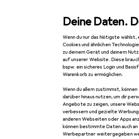
Suche
Deine Daten. D
Wenn du nur das Nötigste wählst, 
Navigation nach Kategorien
Gesamtsortiment
Spo
Gesamtsortiment
Cookies und ähnlichen Technologi
zu deinem Gerät und deinem Nutz
Sport
auf unserer Website. Diese brauch
EU
27
bspw. ein sicheres Login und Basis
Tr
Bike
Warenkorb zu ermöglichen.
85 
Veloausrüstung
Wenn du allem zustimmst, können 
Protektoren
darüber hinaus nutzen, um dir pers
Angebote zu zeigen, unsere Webs
Zubehör für
Rucksack
verbessern und gezielte Werbung
anderen Webseiten oder Apps an
Rucksack Zubehör
können bestimmte Daten auch an 
Hier findest du passendes
Sportbrille
Werbepartner weitergegeben we