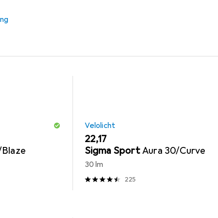
Veloschloss Zubehör
Trelock
ung
Velolicht
EUR
22,17
/Blaze
Sigma Sport
Aura 30/Curve
30 lm
225