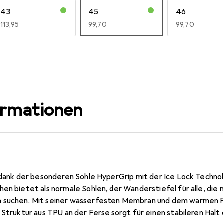
43
45
46
EUR
113,95
EUR
99,70
EUR
99,70
ormationen
 dank der besonderen Sohle HyperGrip mit der Ice Lock Technol
en bietet als normale Sohlen, der Wanderstiefel für alle, die 
suchen. Mit seiner wasserfesten Membran und dem warmen Futt
 Struktur aus TPU an der Ferse sorgt für einen stabileren Halt