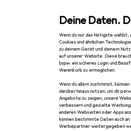
Suche
Deine Daten. D
Wenn du nur das Nötigste wählst, 
Navigation nach Kategorien
Gesamtsortiment
Spo
Gesamtsortiment
Cookies und ähnlichen Technologi
zu deinem Gerät und deinem Nutz
Sport
auf unserer Website. Diese brauch
bspw. ein sicheres Login und Basis
Outdoor
Warenkorb zu ermöglichen.
Wandern
Wenn du allem zustimmst, können 
GPS Gerät
darüber hinaus nutzen, um dir pers
Angebote zu zeigen, unsere Webs
Rucksack
verbessern und gezielte Werbung
anderen Webseiten oder Apps an
Rucksack Zubehör
können bestimmte Daten auch an 
Stöcke Zubehör
Werbepartner weitergegeben we