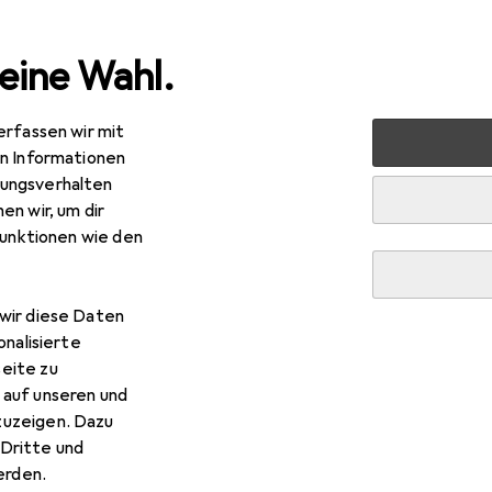
eine Wahl.
erfassen wir mit
rt
Outdoor
Wandern
Wanderschuhe
CMP Campag
en Informationen
ungsverhalten
en wir, um dir
funktionen wie den
wir diese Daten
onalisierte
eite zu
 auf unseren und
zuzeigen. Dazu
Dritte und
rden.