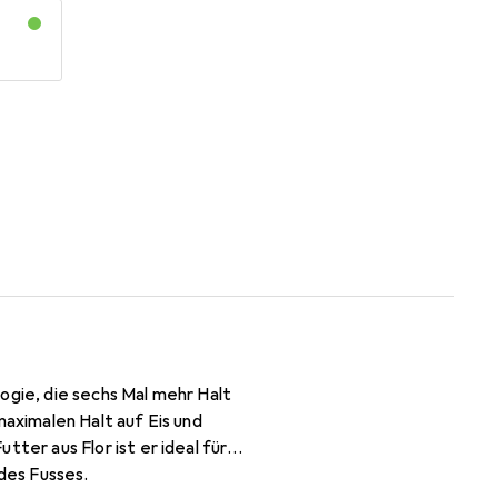
ogie, die sechs Mal mehr Halt
maximalen Halt auf Eis und
er aus Flor ist er ideal für
 des Fusses.