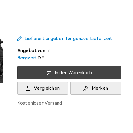
Zwischen Mo, 10.8. und Di, 11.8. geliefert
Nur 1 Stück an Lager beim Drittanbieter
Lieferort angeben für genaue Lieferzeit
i
Angebot von
Bergzeit
DE
In den Warenkorb
Vergleichen
Merken
kostenloser Versand