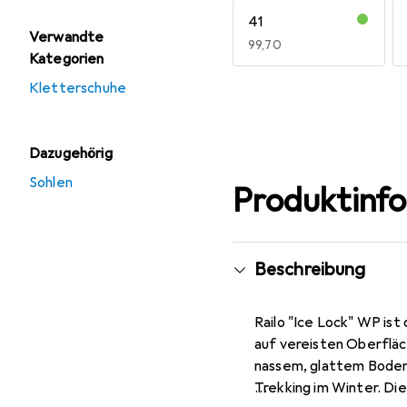
41
Verwandte
EUR
99,70
Kategorien
Mehr anzeigen
Kletterschuhe
Dazugehörig
Sohlen
Produktinf
Beschreibung
Railo "Ice Lock" WP ist
auf vereisten Oberfläch
nassem, glattem Boden 
Trekking im Winter. Die