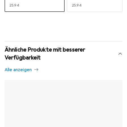
EUR
25,94
EUR
25,94
Ähnliche Produkte mit besserer
Verfügbarkeit
Alle anzeigen