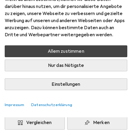
Preis in EUR inkl. MwSt.
darüber hinaus nutzen, um dir personalisierte Angebote
zu zeigen, unsere Webseite zu verbessern und gezielte
Marke
Bewertungen
Werbung auf unseren und anderen Webseiten oder Apps
Mehr von Erima
anzuzeigen. Dazu können bestimmte Daten auch an
Dritte und Werbepartner weitergegeben werden.
Zwischen Fr, 21.8. und Di, 25.8. geliefert
Allem zustimmen
Benachrichtigen, wenn schneller verfügbar
Nur das Nötigste
Lieferort angeben für genaue Lieferzeit
i
Angebot von
Einstellungen
Shopping Factory
FR
Impressum
Datenschutzerklärung
In den Warenkorb
Vergleichen
Merken