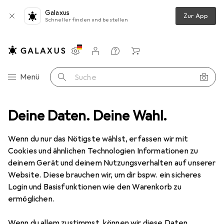
Galaxus
Zur App
Schneller finden und bestellen
Einstellungen
Kundenkonto
Vergleichslisten
Merklisten
Warenkorb
Navigation nach Kategorien
Menü
Suche
doorbekleidung
Deine Daten. Deine Wahl.
Sportshirt
Erima Funktions Teamsport T-Shirt
Wenn du nur das Nötigste wählst, erfassen wir mit
Cookies und ähnlichen Technologien Informationen zu
8 Bilder
deinem Gerät und deinem Nutzungsverhalten auf unserer
Website. Diese brauchen wir, um dir bspw. ein sicheres
EUR
25,94
Login und Basisfunktionen wie den Warenkorb zu
Erima
Funktions Teamsport T-Shirt
ermöglichen.
34
Wenn du allem zustimmst, können wir diese Daten