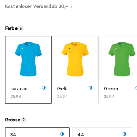
i
Kostenloser Versand ab 30,–
Farbe
8
curacao
Gelb
Green
EUR
25,94
EUR
25,94
EUR
25,94
Grösse
2
34
44