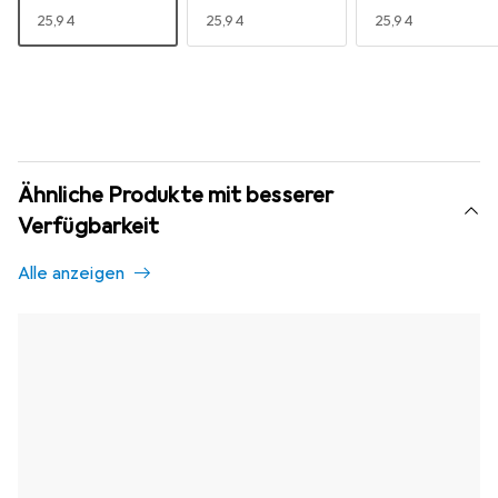
EUR
25,94
EUR
25,94
EUR
25,94
Ähnliche Produkte mit besserer
Verfügbarkeit
Alle anzeigen