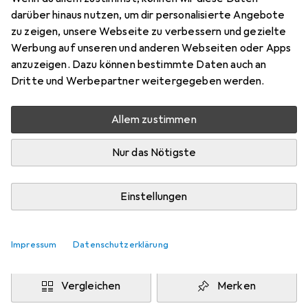
Preis in EUR inkl. MwSt.
darüber hinaus nutzen, um dir personalisierte Angebote
zu zeigen, unsere Webseite zu verbessern und gezielte
Marke
Bewertungen
Werbung auf unseren und anderen Webseiten oder Apps
Mehr von Erima
anzuzeigen. Dazu können bestimmte Daten auch an
Dritte und Werbepartner weitergegeben werden.
Zwischen Fr, 21.8. und Di, 25.8. geliefert
Allem zustimmen
Benachrichtigen, wenn schneller verfügbar
Nur das Nötigste
Lieferort angeben für genaue Lieferzeit
i
Angebot von
Einstellungen
Shopping Factory
FR
Impressum
Datenschutzerklärung
In den Warenkorb
Vergleichen
Merken