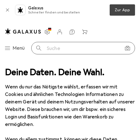
Galaxus
Zur App
Schneller finden und bestellen
Einstellungen
Kundenkonto
Vergleichslisten
Merklisten
Warenkorb
Navigation nach Kategorien
Menü
Suche
doorbekleidung
Deine Daten. Deine Wahl.
Sportshirt
Erima Funktions Teamsport T-Shirt
Wenn du nur das Nötigste wählst, erfassen wir mit
Cookies und ähnlichen Technologien Informationen zu
5 Bilder
deinem Gerät und deinem Nutzungsverhalten auf unserer
Website. Diese brauchen wir, um dir bspw. ein sicheres
EUR
25,94
Login und Basisfunktionen wie den Warenkorb zu
Erima
Funktions Teamsport T-Shirt
ermöglichen.
34
Wenn du allem zustimmst, können wir diese Daten