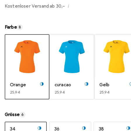
i
Kostenloser Versand ab 30,–
Farbe
8
Orange
curacao
Gelb
EUR
25,94
EUR
25,94
EUR
25,94
Grösse
6
34
36
38