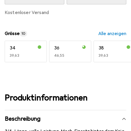
kostenloser Versand
Grösse
Alle anzeigen
10
34
36
38
EUR
39,63
EUR
46,55
EUR
39,63
Produktinformationen
Beschreibung