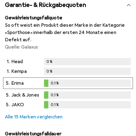
Garantie- & Rückgabequoten
Gewährleistungsfallquote
So oft weist ein Produkt dieser Marke in der Kategorie
«Sporthose» innerhalb der ersten 24 Monate einen
Defekt auf.
Quelle: Galaxus
1.
Head
0
%
1.
Kempa
0
%
5.
Erima
0,1
%
0,1
%
5.
Jack & Jones
0,1
%
0,1
%
5.
JAKO
0,1
%
0,1
%
Alle 15 Marken vergleichen
Gewährleistungsfalldauer