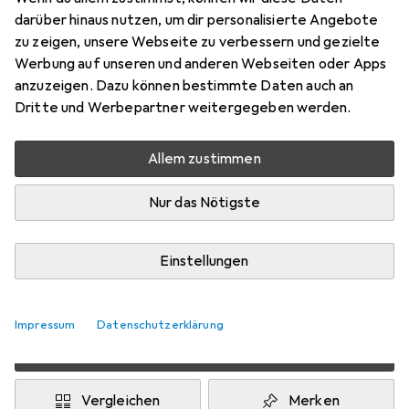
darüber hinaus nutzen, um dir personalisierte Angebote
44
zu zeigen, unsere Webseite zu verbessern und gezielte
Preis in EUR inkl. MwSt.
Werbung auf unseren und anderen Webseiten oder Apps
anzuzeigen. Dazu können bestimmte Daten auch an
Marke
Bewertungen
Dritte und Werbepartner weitergegeben werden.
Mehr von Erima
Allem zustimmen
Zwischen Do, 13.8. und Fr, 14.8. geliefert
Nur das Nötigste
Nur 1 Stück an Lager beim Drittanbieter
Lieferort angeben für genaue Lieferzeit
Einstellungen
i
Angebot von
Shopping Factory
FR
Impressum
Datenschutzerklärung
In den Warenkorb
Vergleichen
Merken