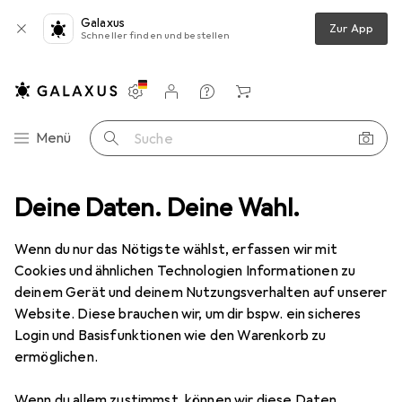
Galaxus
Zur App
Schneller finden und bestellen
Einstellungen
Kundenkonto
Vergleichslisten
Merklisten
Warenkorb
Navigation nach Kategorien
Menü
Suche
Deine Daten. Deine Wahl.
Yoga + Pilates
Sporthose
Erima Performance 3/4 Laufhose
Wenn du nur das Nötigste wählst, erfassen wir mit
Cookies und ähnlichen Technologien Informationen zu
4 Bilder
deinem Gerät und deinem Nutzungsverhalten auf unserer
Website. Diese brauchen wir, um dir bspw. ein sicheres
−11%
Login und Basisfunktionen wie den Warenkorb zu
ermöglichen.
EUR
39,63
statt
EUR
44,73
Erima
Performance 3/4 Laufhose
Wenn du allem zustimmst, können wir diese Daten