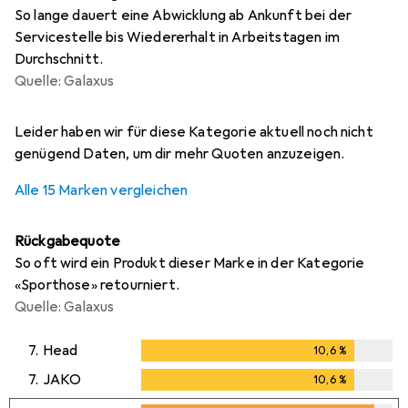
So lange dauert eine Abwicklung ab Ankunft bei der
Servicestelle bis Wiedererhalt in Arbeitstagen im
Durchschnitt.
Quelle: Galaxus
i
i
i
i
i
Ungenügende Daten
Ungenügende Daten
Ungenügende Daten
Ungenügende Daten
Ungenügende Daten
Leider haben wir für diese Kategorie aktuell noch nicht
genügend Daten, um dir mehr Quoten anzuzeigen.
Alle 15 Marken vergleichen
Rückgabequote
So oft wird ein Produkt dieser Marke in der Kategorie
«Sporthose» retourniert.
Quelle: Galaxus
7.
Head
10,6
%
10,6
%
7.
JAKO
10,6
%
10,6
%