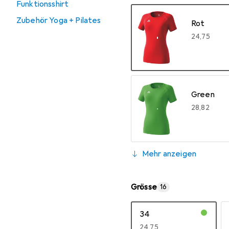
Funktionsshirt
Zubehör Yoga + Pilates
Rot
EUR
24,75
Green
EUR
28,82
Mehr anzeigen
Magma
EUR
28,82
New Roya
Schwarz
Grösse
16
EUR
24,75
EUR
28,82
34
EUR
24,75