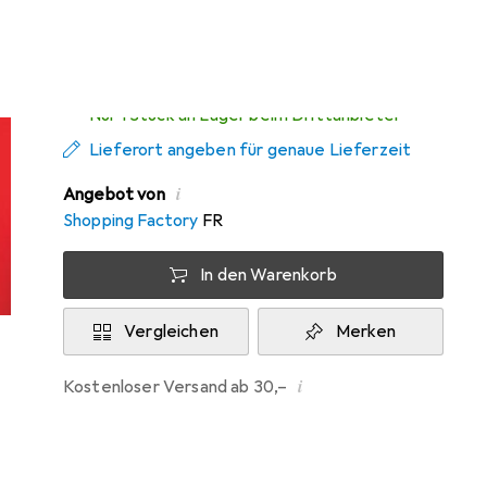
Zwischen Do, 13.8. und Fr, 14.8. geliefert
Nur 1 Stück an Lager beim Drittanbieter
Lieferort angeben für genaue Lieferzeit
i
Angebot von
Shopping Factory
FR
In den Warenkorb
Vergleichen
Merken
i
Kostenloser Versand ab 30,–