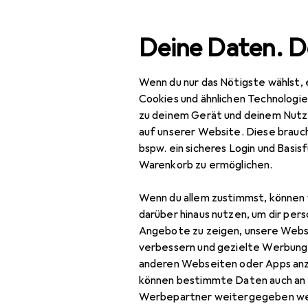
Suche
Deine Daten. D
Wenn du nur das Nötigste wählst, 
Navigation nach Kategorien
Gesamtsortiment
Spo
Gesamtsortiment
Cookies und ähnlichen Technologi
zu deinem Gerät und deinem Nutz
Sport
auf unserer Website. Diese brauch
bspw. ein sicheres Login und Basis
Outdoor
Warenkorb zu ermöglichen.
Outdoorbekleidung
Wenn du allem zustimmst, können 
Funktionsshirt
darüber hinaus nutzen, um dir pers
Angebote zu zeigen, unsere Webs
Funktionsunterhose
verbessern und gezielte Werbung
anderen Webseiten oder Apps an
Gamaschen
können bestimmte Daten auch an 
Outdoorhose
Werbepartner weitergegeben we