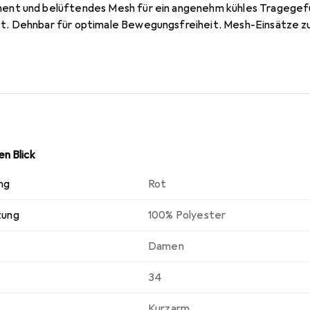
nt und belüftendes Mesh für ein angenehm kühles Tragegefü
. Dehnbar für optimale Bewegungsfreiheit. Mesh-Einsätze z
rialien. Flachnähte für reibungsfreien Komfort. Feminine Pass
n Blick
ng
Rot
zung
100% Polyester
Damen
34
Kurzarm