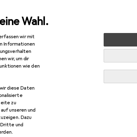
eine Wahl.
erfassen wir mit
rt
Outdoor
Outdoorbekleidung
Sportshirt
Erima
en Informationen
ungsverhalten
en wir, um dir
funktionen wie den
wir diese Daten
onalisierte
eite zu
 auf unseren und
zuzeigen. Dazu
Dritte und
rden.