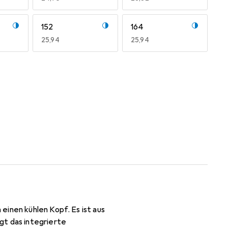
152
164
EUR
25,94
EUR
25,94
einen kühlen Kopf. Es ist aus
gt das integrierte