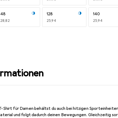
48
128
140
EUR
28,82
EUR
25,94
EUR
25,94
M
L
XL
EUR
28,82
EUR
28,82
EUR
28,82
ormationen
Shirt für Damen behältst du auch bei hitzigen Sporteinheiten 
terial und folgt dadurch deinen Bewegungen. Gleichzeitig sor