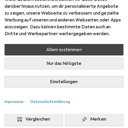
Preis in EUR inkl. MwSt.
darüber hinaus nutzen, um dir personalisierte Angebote
zu zeigen, unsere Webseite zu verbessern und gezielte
Marke
Bewertungen
Werbung auf unseren und anderen Webseiten oder Apps
Mehr von Erima
1
anzuzeigen. Dazu können bestimmte Daten auch an
Dritte und Werbepartner weitergegeben werden.
Zwischen Mo, 24.8. und Do, 27.8. geliefert
Allem zustimmen
Benachrichtigen, wenn schneller verfügbar
Nur das Nötigste
Lieferort angeben für genaue Lieferzeit
i
Angebot von
Einstellungen
Shopping Factory
FR
Impressum
Datenschutzerklärung
In den Warenkorb
Vergleichen
Merken