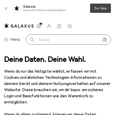
Galaxus
Zur App
Schneller finden und bestellen
Einstellungen
Kundenkonto
Vergleichslisten
Merklisten
Warenkorb
Navigation nach Kategorien
Menü
Suche
Deine Daten. Deine Wahl.
Outdoorbekleidung
Sportshirt
Erima Performance T-Shirt
Wenn du nur das Nötigste wählst, erfassen wir mit
Cookies und ähnlichen Technologien Informationen zu
3 Bilder
deinem Gerät und deinem Nutzungsverhalten auf unserer
Website. Diese brauchen wir, um dir bspw. ein sicheres
EUR
28,82
Login und Basisfunktionen wie den Warenkorb zu
Erima
Performance T-Shirt
ermöglichen.
S
Wenn du allem zustimmst, können wir diese Daten