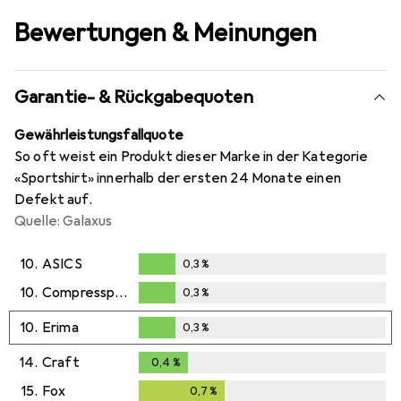
Bewertungen & Meinungen
Garantie- & Rückgabequoten
Gewährleistungsfallquote
So oft weist ein Produkt dieser Marke in der Kategorie
«Sportshirt» innerhalb der ersten 24 Monate einen
Defekt auf.
Quelle: Galaxus
10.
ASICS
0,3
%
0,3
%
10.
Compressport
0,3
%
0,3
%
10.
Erima
0,3
%
0,3
%
14.
Craft
0,4
%
0,4
%
15.
Fox
0,7
%
0,7
%