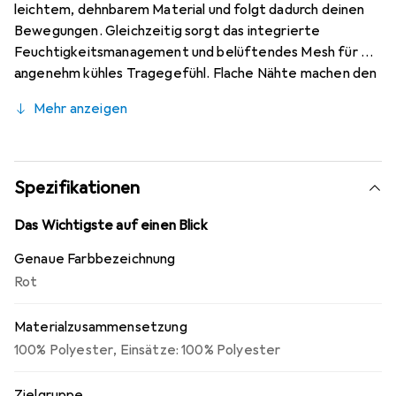
leichtem, dehnbarem Material und folgt dadurch deinen
Bewegungen. Gleichzeitig sorgt das integrierte
Feuchtigkeitsmanagement und belüftendes Mesh für ein
angenehm kühles Tragegefühl. Flache Nähte machen den
Tragekomfort komplett. Mesh-Einsätze zur Belüftung.
Mehr anzeigen
Bequeme und schnelltrocknende Materialien. Dehnbar für
optimale Bewegungsfreiheit. Flachnähte für
reibungsfreien Komfort.
Spezifikationen
Das Wichtigste auf einen Blick
Genaue Farbbezeichnung
Rot
Materialzusammensetzung
100% Polyester
,
Einsätze: 100% Polyester
Zielgruppe