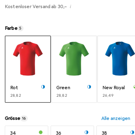
i
Kostenloser Versand ab 30,–
Farbe
5
Rot
Green
New Royal
EUR
28,82
EUR
28,82
EUR
26,49
Grösse
Alle anzeigen
16
34
36
38