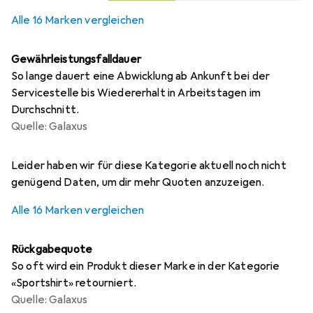
Alle 16 Marken vergleichen
Gewährleistungsfalldauer
So lange dauert eine Abwicklung ab Ankunft bei der
Servicestelle bis Wiedererhalt in Arbeitstagen im
Durchschnitt.
Quelle: Galaxus
i
i
i
i
i
Ungenügende Daten
Ungenügende Daten
Ungenügende Daten
Ungenügende Daten
Ungenügende Daten
Leider haben wir für diese Kategorie aktuell noch nicht
genügend Daten, um dir mehr Quoten anzuzeigen.
Alle 16 Marken vergleichen
Rückgabequote
So oft wird ein Produkt dieser Marke in der Kategorie
«Sportshirt» retourniert.
Quelle: Galaxus