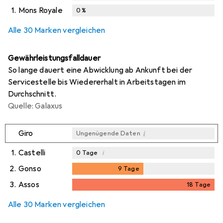
1.
Mons Royale
0
%
Alle 30 Marken vergleichen
Gewährleistungsfalldauer
So lange dauert eine Abwicklung ab Ankunft bei der
Servicestelle bis Wiedererhalt in Arbeitstagen im
Durchschnitt.
Quelle: Galaxus
i
Giro
Ungenügende Daten
1.
Castelli
i
0
Tage
2.
Gonso
9
Tage
9
Tage
3.
Assos
18
Tage
i
Ungenügende Daten
18
Tage
Alle 30 Marken vergleichen