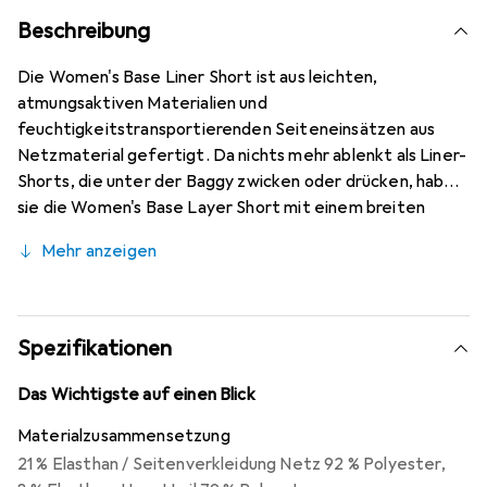
Beschreibung
Die Women's Base Liner Short ist aus leichten,
atmungsaktiven Materialien und
feuchtigkeitstransportierenden Seiteneinsätzen aus
Netzmaterial gefertigt. Da nichts mehr ablenkt als Liner-
Shorts, die unter der Baggy zwicken oder drücken, haben
sie die Women's Base Layer Short mit einem breiten
Komfort-Hüftbund ausgestattet, der sie unter jeder
Mehr anzeigen
Baggy-Hose verschwinden lässt.
Spezifikationen
Das Wichtigste auf einen Blick
Materialzusammensetzung
21 % Elasthan / Seitenverkleidung Netz 92 % Polyester
,