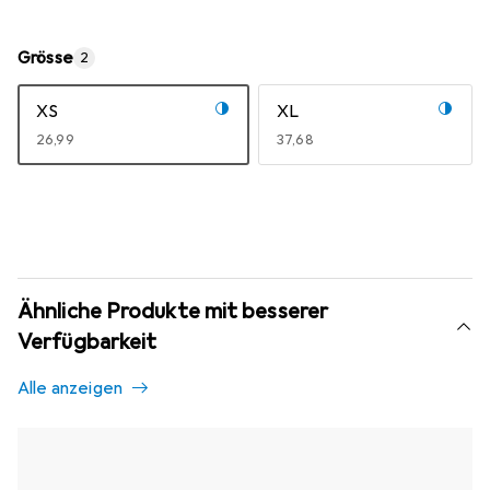
Grösse
2
XS
XL
EUR
26,99
EUR
37,68
Ähnliche Produkte mit besserer
Verfügbarkeit
Alle anzeigen