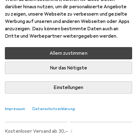
Preis in EUR inkl. MwSt.
darüber hinaus nutzen, um dir personalisierte Angebote
zu zeigen, unsere Webseite zu verbessern und gezielte
Marke
Bewertungen
Werbung auf unseren und anderen Webseiten oder Apps
Mehr von Giro
1
anzuzeigen. Dazu können bestimmte Daten auch an
Dritte und Werbepartner weitergegeben werden.
Zwischen Mi, 19.8. und Mi, 26.8. geliefert
Allem zustimmen
6 Stück an Lager beim Lieferanten
Benachrichtigen, wenn schneller verfügbar
Nur das Nötigste
Lieferort angeben für genaue Lieferzeit
Einstellungen
In den Warenkorb
Impressum
Datenschutzerklärung
Vergleichen
Merken
i
Kostenloser Versand ab 30,–