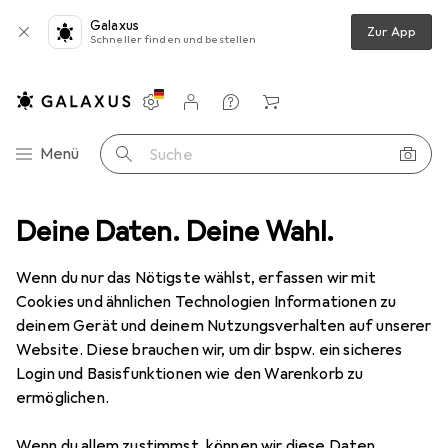
Galaxus
Zur App
Schneller finden und bestellen
Einstellungen
Kundenkonto
Vergleichslisten
Merklisten
Warenkorb
Navigation nach Kategorien
Menü
Suche
Sport
Deine Daten. Deine Wahl.
Bike
Velobekleidung
Velohosen
Giro Base Liner
Wenn du nur das Nötigste wählst, erfassen wir mit
Cookies und ähnlichen Technologien Informationen zu
2 Bilder
deinem Gerät und deinem Nutzungsverhalten auf unserer
Website. Diese brauchen wir, um dir bspw. ein sicheres
EUR
26,99
Login und Basisfunktionen wie den Warenkorb zu
Giro
Base Liner
ermöglichen.
XS
Wenn du allem zustimmst, können wir diese Daten