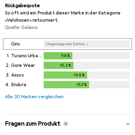
Rückgabequote
So oft wird ein Produkt dieser Marke in der Kategorie
«Velohosen» retourniert.
Quelle: Galaxus
i
Giro
Ungenügende Daten
1.
Tucano Urbano
9,8
%
9,8
%
2.
Gore Wear
10,2
%
10,2
%
3.
Assos
14,8
%
14,8
%
4.
Endura
15,5
%
15,5
%
Alle 30 Marken vergleichen
Fragen zum Produkt
0