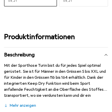
EUR
54,21
EUR
54,21
Produktinformationen
Beschreibung
Mit der Sporthose Turin bist du für jedes Spiel optimal
gerüstet. Sie ist für Männer in den Grössen S bis XXL und
für Kinder in den Grössen 116 bis 164 erhältlich. Dank der
integrierten Keep Dry Funktion wird beim Sport
anfallende Feuchtigkeit an die Oberfläche des Stoffes
transportiert, wo sie verdunsten kann und dir ein
angenehmes Körpergefühl verschafft. Darüber hinaus
Mehr anzeigen
trocknet das Material schnell. Die Jako Sporthose Turin