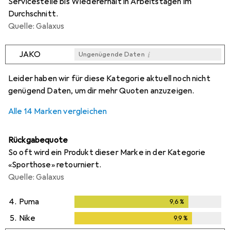
Servicestelle bis Wiedererhalt in Arbeitstagen im
Durchschnitt.
Quelle: Galaxus
i
JAKO
Ungenügende Daten
i
i
i
i
Ungenügende Daten
Ungenügende Daten
Ungenügende Daten
Ungenügende Daten
Leider haben wir für diese Kategorie aktuell noch nicht
genügend Daten, um dir mehr Quoten anzuzeigen.
Alle 14 Marken vergleichen
Rückgabequote
So oft wird ein Produkt dieser Marke in der Kategorie
«Sporthose» retourniert.
Quelle: Galaxus
4.
Puma
9,6
%
9,6
%
5.
Nike
9,9
%
9,9
%