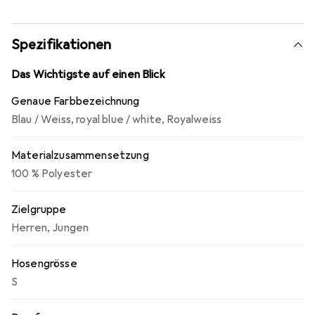
gibt es in mehreren Farben und lässt sich optimal mit dem
gleichnamigen Trikot von Jako kombinieren.
Spezifikationen
Das Wichtigste auf einen Blick
Genaue Farbbezeichnung
Blau / Weiss
,
royal blue / white
,
Royalweiss
Materialzusammensetzung
100 % Polyester
Zielgruppe
Herren
,
Jungen
Hosengrösse
S