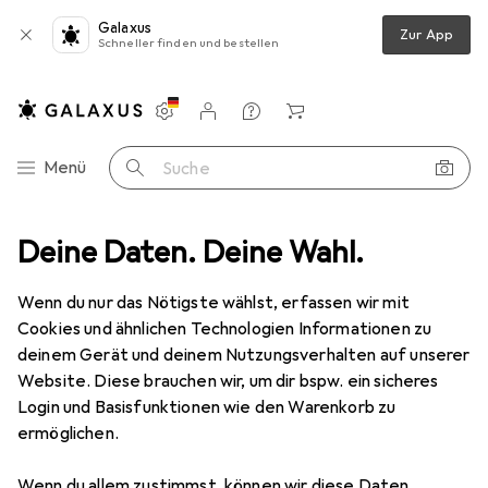
Galaxus
Zur App
Schneller finden und bestellen
Einstellungen
Kundenkonto
Vergleichslisten
Merklisten
Warenkorb
Navigation nach Kategorien
Menü
Suche
Fitness
Deine Daten. Deine Wahl.
Yoga + Pilates
Sporthose
JAKO Sporthose Turin
Wenn du nur das Nötigste wählst, erfassen wir mit
Cookies und ähnlichen Technologien Informationen zu
2 Bilder
deinem Gerät und deinem Nutzungsverhalten auf unserer
Website. Diese brauchen wir, um dir bspw. ein sicheres
EUR
54,21
Login und Basisfunktionen wie den Warenkorb zu
JAKO
Sporthose Turin
ermöglichen.
S
Wenn du allem zustimmst, können wir diese Daten