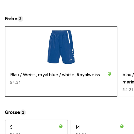
Farbe
3
Blau / Weiss, royal blue / white, Royalweiss
blau 
mari
EUR
54,21
EUR
54,21
Grösse
2
S
M