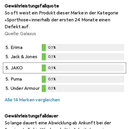
Gewährleistungsfallquote
So oft weist ein Produkt dieser Marke in der Kategorie
«Sporthose» innerhalb der ersten 24 Monate einen
Defekt auf.
Quelle: Galaxus
5.
Erima
0,1
%
0,1
%
5.
Jack & Jones
0,1
%
0,1
%
5.
JAKO
0,1
%
0,1
%
5.
Puma
0,1
%
0,1
%
5.
Under Armour
0,1
%
0,1
%
Alle 14 Marken vergleichen
Gewährleistungsfalldauer
So lange dauert eine Abwicklung ab Ankunft bei der