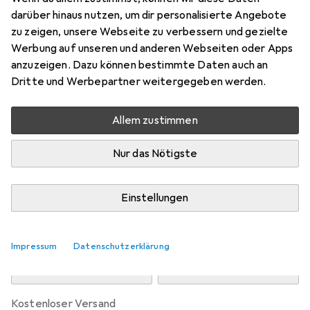
Preis in EUR inkl. MwSt.
darüber hinaus nutzen, um dir personalisierte Angebote
zu zeigen, unsere Webseite zu verbessern und gezielte
Marke
Bewertungen
Werbung auf unseren und anderen Webseiten oder Apps
Mehr von JAKO
anzuzeigen. Dazu können bestimmte Daten auch an
Dritte und Werbepartner weitergegeben werden.
Zwischen Mi, 12.8. und Do, 13.8. geliefert
Allem zustimmen
Mehr als 10 Stück an Lager beim Drittanbieter
Lieferort angeben für genaue Lieferzeit
Nur das Nötigste
i
Angebot von
StockNet Connect
FR
Einstellungen
In den Warenkorb
Impressum
Datenschutzerklärung
Vergleichen
Merken
kostenloser Versand