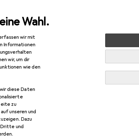
eine Wahl.
erfassen wir mit
rt
Fitness
Yoga + Pilates
Sporthose
JAKO Sporth
en Informationen
ungsverhalten
en wir, um dir
funktionen wie den
wir diese Daten
onalisierte
eite zu
 auf unseren und
zuzeigen. Dazu
Dritte und
rden.