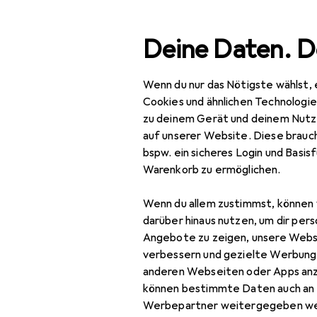
Suche
Deine Daten. D
Wenn du nur das Nötigste wählst, 
Navigation nach Kategorien
Gesamtsortiment
Spo
Gesamtsortiment
Cookies und ähnlichen Technologi
zu deinem Gerät und deinem Nutz
Sport
auf unserer Website. Diese brauch
bspw. ein sicheres Login und Basis
Fitness
Warenkorb zu ermöglichen.
Yoga + Pilates
Wenn du allem zustimmst, können 
Balance Trainer
darüber hinaus nutzen, um dir pers
Angebote zu zeigen, unsere Webs
Meditationskissen
verbessern und gezielte Werbung
anderen Webseiten oder Apps an
Sport-BH
können bestimmte Daten auch an 
Sporthose
Werbepartner weitergegeben we