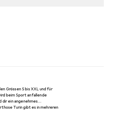
 den Grössen S bis XXL und für
wird beim Sport anfallende
nd dir ein angenehmes
rthose Turin gibt es in mehreren