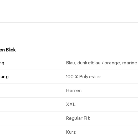
n Blick
ng
Blau
,
dunkelblau / orange
,
marine
zung
100 % Polyester
Herren
XXL
Regular Fit
Kurz