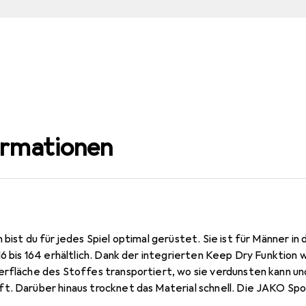
ormationen
 bist du für jedes Spiel optimal gerüstet. Sie ist für Männer in
16 bis 164 erhältlich. Dank der integrierten Keep Dry Funktion 
erfläche des Stoffes transportiert, wo sie verdunsten kann u
t. Darüber hinaus trocknet das Material schnell. Die JAKO Spo
optimal mit dem gleichnamigen Trikot von JAKO kombinieren.